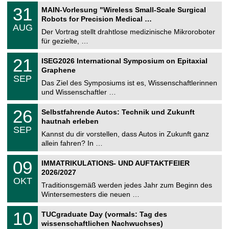
2
T
e
3
31
MAIN-Vorlesung "Wireless Small-Scale Surgical
0
U
1
2
Robots for Precision Medical …
C
.
6
AUG
h
0
Der Vortrag stellt drahtlose medizinische Mikroroboter
e
8
für gezielte, …
m
.
n
2
T
i
2
21
ISEG2026 International Symposium on Epitaxial
0
U
t
1
2
Graphene
C
z
.
6
SEP
h
0
Das Ziel des Symposiums ist es, Wissenschaftlerinnen
e
9
und Wissenschaftler …
m
.
n
2
T
i
2
26
Selbstfahrende Autos: Technik und Zukunft
0
U
t
6
2
hautnah erleben
C
z
.
6
SEP
h
0
Kannst du dir vorstellen, dass Autos in Zukunft ganz
e
9
allein fahren? In …
m
.
n
2
T
i
0
09
IMMATRIKULATIONS- UND AUFTAKTFEIER
0
U
t
9
2
2026/2027
C
z
.
6
OKT
h
1
Traditionsgemäß werden jedes Jahr zum Beginn des
e
0
Wintersemesters die neuen …
m
.
n
2
Z
i
1
10
TUCgraduate Day (vormals: Tag des
0
e
t
0
2
wissenschaftlichen Nachwuchses)
n
z
.