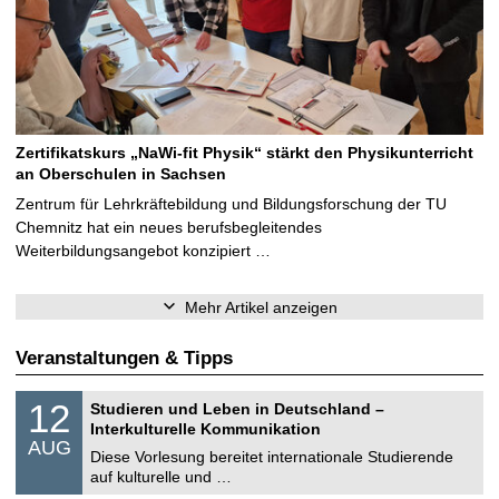
Zertifikatskurs „NaWi-fit Physik“ stärkt den Physikunterricht
an Oberschulen in Sachsen
Zentrum für Lehrkräftebildung und Bildungsforschung der TU
Chemnitz hat ein neues berufsbegleitendes
Weiterbildungsangebot konzipiert …
Mehr Artikel anzeigen
Veranstaltungen & Tipps
S
1
12
Studieren und Leben in Deutschland –
o
2
Interkulturelle Kommunikation
n
.
AUG
s
0
Diese Vorlesung bereitet internationale Studierende
t
8
auf kulturelle und …
i
.
g