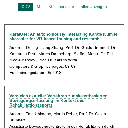
u
t
GDV
MI
KI
sonstige
alles anzeigen
A
e
k
l
t
l
u
e
KaraKter: An autonomously interacting Karate Kumite
character for VR-based training and research
e
S
l
Autoren: Dr. Ing. Liang Zhang, Prof. Dr. Guido Brunnett, Dr.
e
Katharina Petri, Marco Danneberg, Steffen Masik, Dr. Phil.
l
i
Nicole Bandow, Prof. Dr. Kerstin Witte
e
t
Computers & Graphics pages: 59-69
S
Erscheinungsdatum 05 2018
e
e
i
t
Vergleich aktueller Verfahren zur skelettbasierten
Bewegungserfassung im Kontext des
e
Rehabilitationssports
Autoren: Tom Uhlmann, Martin Reber, Prof. Dr. Guido
Brunnett
Assistierte Bewegungskontrolle in der Rehabilitation durch