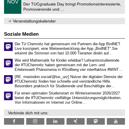
6
NOV
t
1
Der TUCgraduate Day bringt Promotionsinteressierte,
r
1
Promovierende und …
u
.
m
2
f
0
Veranstaltungskalender
ü
2
r
6
d
Soziale Medien
e
n
Die TU Chemnitz hat gemeinsam mit Partnern die App BirdNET
w
Live konzipiert, eine Weiterentwicklung der App „BirdNET“.Sie
i
erkennt die Stimmen von fast 10.000 Tierarten direkt auf…
s
s
Wie wird Mathematik für Kinder erlebbar? Lehramtsstudierende
e
der #TUChemnitz haben gemeinsam mit der Lern- und
n
Erlebniswelt Phänomenia in #Stollberg vier inter#aktive #MINT…
s
c
[RE: mastodon.social/@tuc_urz] Nutzer der digitalen Dienste der
h
#TUChemnitz finden hier schnelle und verständliche Hilfe.
a
Besonders praktisch für Studierende und Beschäftigte der…
f
t
Für einen optimalen Studienstart im Wintersemester 2026/2027
l
bietet die #TUChemnitz vielfältige Unterstützungsmöglichkeiten.
i
Von Informationen im Internet zur Online…
c
h
Verbinde dich mit uns:
e
n
N
a