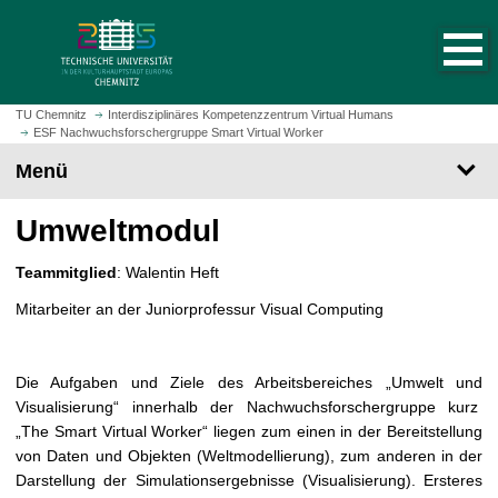
S
S
t
p
a
r
r
i
t
n
TU Chemnitz
Interdisziplinäres Kompetenzzentrum Virtual Humans
s
ESF Nachwuchsforschergruppe Smart Virtual Worker
g
e
e
Menü
i
z
t
u
Umweltmodul
e
m
a
H
Teammitglied
: Walentin Heft
u
a
f
Mitarbeiter an der Juniorprofessur Visual Computing
u
r
p
u
t
f
Die Aufgaben und Ziele des Arbeitsbereiches „Umwelt und
i
e
Visualisierung“ innerhalb der Nachwuchsforschergruppe kurz
n
n
„The Smart Virtual Worker“ liegen zum einen in der Bereitstellung
h
von Daten und Objekten (Weltmodellierung), zum anderen in der
a
Darstellung der Simulationsergebnisse (Visualisierung). Ersteres
l