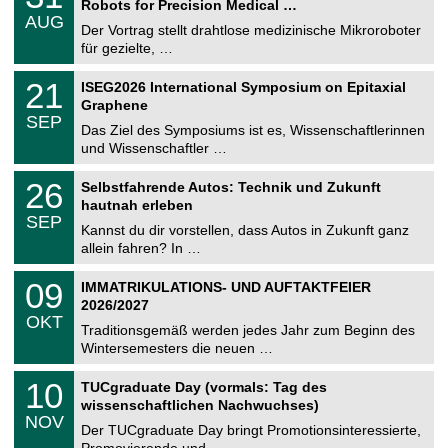
Robots for Precision Medical …
C
.
AUG
h
0
Der Vortrag stellt drahtlose medizinische Mikroroboter
e
8
für gezielte, …
m
.
n
2
T
i
2
21
ISEG2026 International Symposium on Epitaxial
0
U
t
1
2
Graphene
C
z
.
6
SEP
h
0
Das Ziel des Symposiums ist es, Wissenschaftlerinnen
e
9
und Wissenschaftler …
m
.
n
2
T
i
2
26
Selbstfahrende Autos: Technik und Zukunft
0
U
t
6
2
hautnah erleben
C
z
.
6
SEP
h
0
Kannst du dir vorstellen, dass Autos in Zukunft ganz
e
9
allein fahren? In …
m
.
n
2
T
i
0
09
IMMATRIKULATIONS- UND AUFTAKTFEIER
0
U
t
9
2
2026/2027
C
z
.
6
OKT
h
1
Traditionsgemäß werden jedes Jahr zum Beginn des
e
0
Wintersemesters die neuen …
m
.
n
2
Z
i
1
10
TUCgraduate Day (vormals: Tag des
0
e
t
0
2
wissenschaftlichen Nachwuchses)
n
z
.
6
NOV
t
1
Der TUCgraduate Day bringt Promotionsinteressierte,
r
1