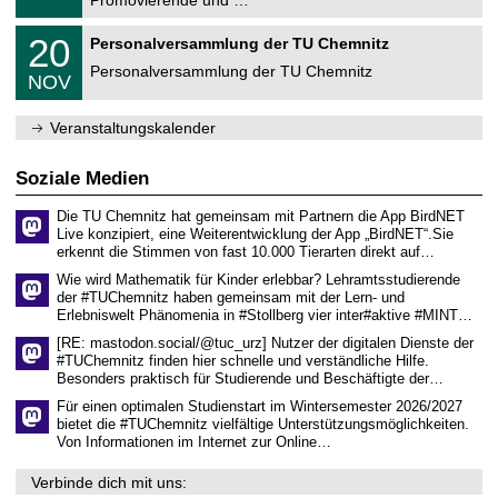
Promovierende und …
u
.
m
2
T
f
2
20
Personalversammlung der TU Chemnitz
0
U
ü
0
2
C
r
Personalversammlung der TU Chemnitz
.
6
NOV
h
d
1
e
e
1
m
n
.
Veranstaltungskalender
n
w
2
i
i
0
t
s
2
Soziale Medien
z
s
6
e
Die TU Chemnitz hat gemeinsam mit Partnern die App BirdNET
n
Live konzipiert, eine Weiterentwicklung der App „BirdNET“.Sie
s
erkennt die Stimmen von fast 10.000 Tierarten direkt auf…
c
h
Wie wird Mathematik für Kinder erlebbar? Lehramtsstudierende
a
der #TUChemnitz haben gemeinsam mit der Lern- und
f
Erlebniswelt Phänomenia in #Stollberg vier inter#aktive #MINT…
t
l
[RE: mastodon.social/@tuc_urz] Nutzer der digitalen Dienste der
i
#TUChemnitz finden hier schnelle und verständliche Hilfe.
c
Besonders praktisch für Studierende und Beschäftigte der…
h
e
Für einen optimalen Studienstart im Wintersemester 2026/2027
n
bietet die #TUChemnitz vielfältige Unterstützungsmöglichkeiten.
N
Von Informationen im Internet zur Online…
a
c
Verbinde dich mit uns:
h