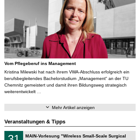
Vom Pflegeberuf ins Management
Kristina Milewski hat nach ihrem VWA-Abschluss erfolgreich ein
berufsbegleitendes Bachelorstudium „Management“ an der TU
Chemnitz gemeistert und damit ihren Bildungsweg strategisch
weiterentwickelt …
Mehr Artikel anzeigen
Veranstaltungen & Tipps
T
3
31
MAIN-Vorlesung "Wireless Small-Scale Surgical
U
1