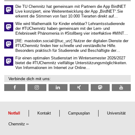
e
Die TU Chemnitz hat gemeinsam mit Partnern die App BirdNET
n
Live konzipiert, eine Weiterentwicklung der App „BirdNET“.Sie
s
erkennt die Stimmen von fast 10.000 Tierarten direkt auf…
c
h
Wie wird Mathematik für Kinder erlebbar? Lehramtsstudierende
a
der #TUChemnitz haben gemeinsam mit der Lern- und
f
Erlebniswelt Phänomenia in #Stollberg vier inter#aktive #MINT…
t
l
[RE: mastodon.social/@tuc_urz] Nutzer der digitalen Dienste der
i
#TUChemnitz finden hier schnelle und verständliche Hilfe.
c
Besonders praktisch für Studierende und Beschäftigte der…
h
e
Für einen optimalen Studienstart im Wintersemester 2026/2027
n
bietet die #TUChemnitz vielfältige Unterstützungsmöglichkeiten.
N
Von Informationen im Internet zur Online…
a
c
Verbinde dich mit uns:
h
w
u
c
h
s
Notfall
Kontakt
Campusplan
Universität
Chemnitz