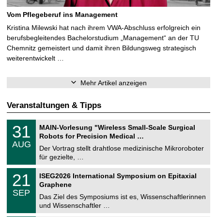
Vom Pflegeberuf ins Management
Kristina Milewski hat nach ihrem VWA-Abschluss erfolgreich ein
berufsbegleitendes Bachelorstudium „Management“ an der TU
Chemnitz gemeistert und damit ihren Bildungsweg strategisch
weiterentwickelt …
Mehr Artikel anzeigen
Veranstaltungen & Tipps
T
3
31
MAIN-Vorlesung "Wireless Small-Scale Surgical
U
1
Robots for Precision Medical …
C
.
AUG
h
0
Der Vortrag stellt drahtlose medizinische Mikroroboter
e
8
für gezielte, …
m
.
n
2
T
i
2
21
ISEG2026 International Symposium on Epitaxial
0
U
t
1
2
Graphene
C
z
.
6
SEP
h
0
Das Ziel des Symposiums ist es, Wissenschaftlerinnen
e
9
und Wissenschaftler …
m
.
n