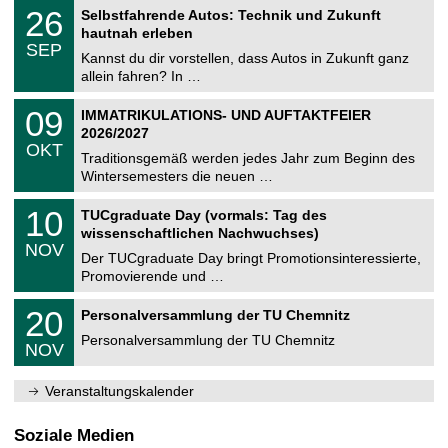
2
T
i
2
26
Selbstfahrende Autos: Technik und Zukunft
0
U
t
6
2
hautnah erleben
C
z
.
6
SEP
h
0
Kannst du dir vorstellen, dass Autos in Zukunft ganz
e
9
allein fahren? In …
m
.
n
2
T
i
0
09
IMMATRIKULATIONS- UND AUFTAKTFEIER
0
U
t
9
2
2026/2027
C
z
.
6
OKT
h
1
Traditionsgemäß werden jedes Jahr zum Beginn des
e
0
Wintersemesters die neuen …
m
.
n
2
Z
i
1
10
TUCgraduate Day (vormals: Tag des
0
e
t
0
2
wissenschaftlichen Nachwuchses)
n
z
.
6
NOV
t
1
Der TUCgraduate Day bringt Promotionsinteressierte,
r
1
Promovierende und …
u
.
m
2
T
f
2
20
Personalversammlung der TU Chemnitz
0
U
ü
0
2
C
r
Personalversammlung der TU Chemnitz
.
6
NOV
h
d
1
e
e
1
m
n
.
Veranstaltungskalender
n
w
2
i
i
0
t
s
2
Soziale Medien
z
s
6