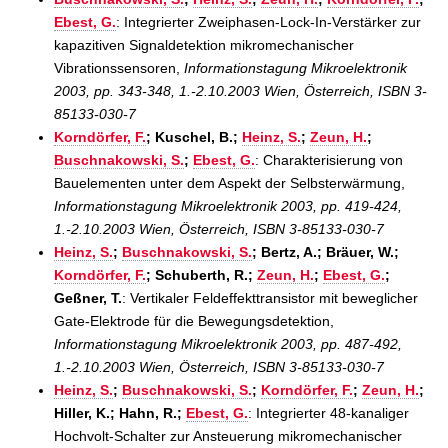
Ebest, G.
: Integrierter Zweiphasen-Lock-In-Verstärker zur
kapazitiven Signaldetektion mikromechanischer
Vibrationssensoren,
Informationstagung Mikroelektronik
2003, pp. 343-348, 1.-2.10.2003 Wien, Österreich, ISBN 3-
85133-030-7
Korndörfer, F.
; Kuschel, B.;
Heinz, S.
;
Zeun, H.
;
Buschnakowski, S.
;
Ebest, G.
: Charakterisierung von
Bauelementen unter dem Aspekt der Selbsterwärmung,
Informationstagung Mikroelektronik 2003, pp. 419-424,
1.-2.10.2003 Wien, Österreich, ISBN 3-85133-030-7
Heinz, S.
;
Buschnakowski, S.
; Bertz, A.; Bräuer, W.;
Korndörfer, F.
; Schuberth, R.;
Zeun, H.
;
Ebest, G.
;
Geßner, T.
: Vertikaler Feldeffekttransistor mit beweglicher
Gate-Elektrode für die Bewegungsdetektion,
Informationstagung Mikroelektronik 2003, pp. 487-492,
1.-2.10.2003 Wien, Österreich, ISBN 3-85133-030-7
Heinz, S.
;
Buschnakowski, S.
;
Korndörfer, F.
;
Zeun, H.
;
Hiller, K.; Hahn, R.;
Ebest, G.
: Integrierter 48-kanaliger
Hochvolt-Schalter zur Ansteuerung mikromechanischer