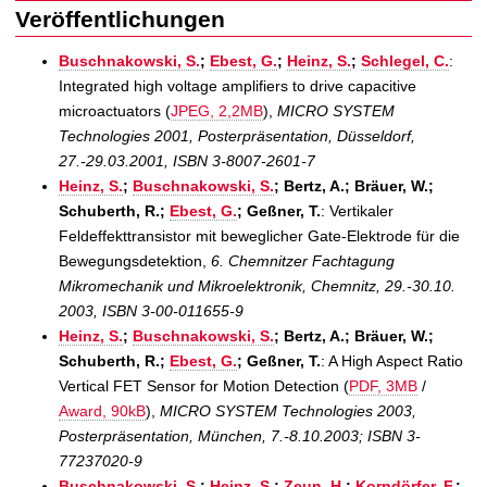
Veröffentlichungen
Buschnakowski, S.
;
Ebest, G.
;
Heinz, S.
;
Schlegel, C.
:
Integrated high voltage amplifiers to drive capacitive
microactuators (
JPEG, 2,2MB
),
MICRO SYSTEM
Technologies 2001, Posterpräsentation, Düsseldorf,
27.-29.03.2001, ISBN 3-8007-2601-7
Heinz, S.
;
Buschnakowski, S.
; Bertz, A.; Bräuer, W.;
Schuberth, R.;
Ebest, G.
; Geßner, T.
: Vertikaler
Feldeffekttransistor mit beweglicher Gate-Elektrode für die
Bewegungsdetektion,
6. Chemnitzer Fachtagung
Mikromechanik und Mikroelektronik, Chemnitz, 29.-30.10.
2003, ISBN 3-00-011655-9
Heinz, S.
;
Buschnakowski, S.
; Bertz, A.; Bräuer, W.;
Schuberth, R.;
Ebest, G.
; Geßner, T.
: A High Aspect Ratio
Vertical FET Sensor for Motion Detection (
PDF, 3MB
/
Award, 90kB
),
MICRO SYSTEM Technologies 2003,
Posterpräsentation, München, 7.-8.10.2003; ISBN 3-
77237020-9
Buschnakowski, S.
;
Heinz, S.
;
Zeun, H.
;
Korndörfer, F.
;