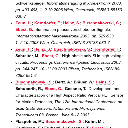
Schwenkspiegel,
Informationstagung Mikroelektronik 2003,
pp. 493-498, 1.-2.10.2003 Wien, Österreich, ISBN 3-85133-
030-7
Zeun, H.
;
Korndörfer, F.
;
Heinz, S.
;
Buschnakowski, S.
;
Ebest, G.
: Summation phasenverschobener Signale,
Informationstagung Mikroelektronik 2003, pp. 529-533,
1.-2.10.2003 Wien, Österreich, ISBN 3-85133-030-7
Zeun, H.
;
Heinz, S.
;
Buschnakowski, S.
;
Korndörfer, F.
;
Schreiter, M.;
Ebest, G.
: High-ohmic poly-Si in high-voltage
circuits,
Proceedings Conference Applied Electronics 2003,
pp. 244-247, 10.-11.09.2003 Pilsen, Tschechien, ISBN 80-
7082-951-6
Buschnakowski, S.
; Bertz, A.; Bräuer, W.;
Heinz, S.
;
Schuberth, R.;
Ebest, G.
; Gessner, T.
: Development and
Characterization of a High Aspect Ratio Vertical FET Sensor
for Motion Detection,
The 12th International Conference on
Solid-State Sensors, Actuators and Microsystems,
Transducers 03, Boston, June 8-12 2003
Flaspöhler, M.;
Buschnakowski, S.
; Kuhn, M.;
Kaufmann, C.; Frühauf, J.; Gessner, T.;
Ebest, G.
;