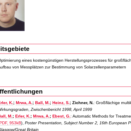
itsgebiete
ptimierung eines kostengünstigen Herstellungsprozesses für großflächig
ufbau von Messplätzen zur Bestimmung von Solarzellenparametern
ffentlichungen
rler, K.
;
Mrwa, A.
;
Ball, M.
;
Heinz, S.
; Zichner, N.
: Großflächige multik
Wirkungsgraden,
Zwischenbericht 1998, April 1999
all, M.
;
Erler, K.
;
Mrwa, A.
;
Ebest, G.
: Automatic Methods for Treatmen
PDF, 953kB
),
Poster Presentation, Subject Number 2, 16th European P
lasgow/Great Britain