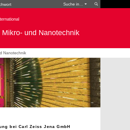
Suchen
Suche in…
ternational
 Mikro- und Nanotechnik
nd Nanotechnik
ung bei Carl Zeiss Jena GmbH