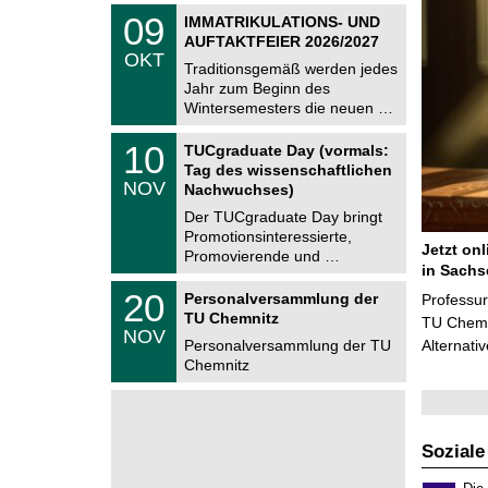
2
z
T
6
0
09
IMMATRIKULATIONS- UND
U
9
AUFTAKTFEIER 2026/2027
C
.
OKT
h
1
Traditionsgemäß werden jedes
e
0
Jahr zum Beginn des
m
.
Wintersemesters die neuen …
n
2
i
0
Z
t
1
10
2
TUCgraduate Day (vormals:
e
z
0
6
Tag des wissenschaftlichen
n
.
NOV
t
Nachwuchses)
1
r
1
Der TUCgraduate Day bringt
u
.
Promotionsinteressierte,
m
2
Jetzt on
f
Promovierende und …
0
ü
in Sachs
2
r
T
6
2
20
Personalversammlung der
Professu
d
U
0
TU Chemnitz
e
C
TU Chemni
.
NOV
n
h
1
Personalversammlung der TU
Alternati
w
e
1
Chemnitz
i
m
.
s
n
2
s
i
0
e
t
2
n
z
6
s
Soziale
c
h