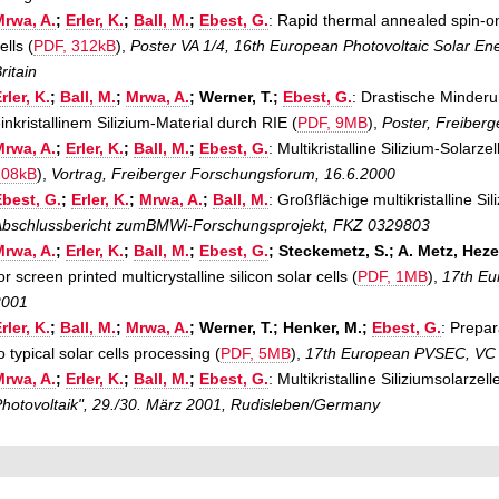
Mrwa, A.
;
Erler, K.
;
Ball, M.
;
Ebest, G.
: Rapid thermal annealed spin-on 
ells (
PDF, 312kB
),
Poster VA 1/4, 16th European Photovoltaic Solar E
ritain
rler, K.
;
Ball, M.
;
Mrwa, A.
; Werner, T.;
Ebest, G.
: Drastische Minderu
inkristallinem Silizium-Material durch RIE (
PDF, 9MB
),
Poster, Freiber
Mrwa, A.
;
Erler, K.
;
Ball, M.
;
Ebest, G.
: Multikristalline Silizium-Solar
208kB
),
Vortrag, Freiberger Forschungsforum, 16.6.2000
best, G.
;
Erler, K.
;
Mrwa, A.
;
Ball, M.
: Großflächige multikristalline S
Abschlussbericht zumBMWi-Forschungsprojekt, FKZ 0329803
Mrwa, A.
;
Erler, K.
;
Ball, M.
;
Ebest, G.
; Steckemetz, S.; A. Metz, Heze
or screen printed multicrystalline silicon solar cells (
PDF, 1MB
),
17th Eu
2001
rler, K.
;
Ball, M.
;
Mrwa, A.
; Werner, T.; Henker, M.;
Ebest, G.
: Prepar
o typical solar cells processing (
PDF, 5MB
),
17th European PVSEC, VC 
Mrwa, A.
;
Erler, K.
;
Ball, M.
;
Ebest, G.
: Multikristalline Siliziumsolarzel
hotovoltaik", 29./30. März 2001, Rudisleben/Germany