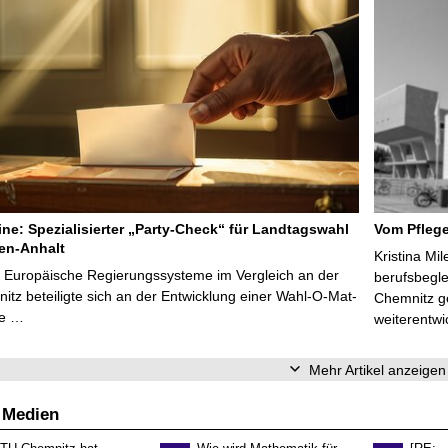
line: Spezialisierter „Party-Check“ für Landtagswahl
Vom Pfleg
en-Anhalt
Kristina Mi
r Europäische Regierungssysteme im Vergleich an der
berufsbegl
tz beteiligte sich an der Entwicklung einer Wahl-O-Mat-
Chemnitz ge
ve …
weiterentwi
Mehr Artikel anzeigen
 Medien