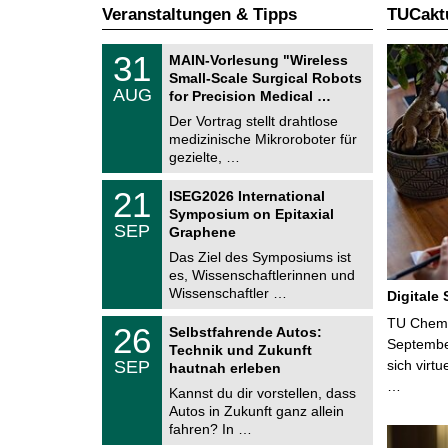
Veranstaltungen & Tipps
TUCaktu
T
3
31
MAIN-Vorlesung "Wireless
U
1
Small-Scale Surgical Robots
C
.
AUG
h
for Precision Medical …
0
e
8
Der Vortrag stellt drahtlose
m
.
medizinische Mikroroboter für
n
2
i
gezielte, …
0
t
2
z
T
6
2
21
ISEG2026 International
U
1
Symposium on Epitaxial
C
.
SEP
h
Graphene
0
e
9
Das Ziel des Symposiums ist
m
.
es, Wissenschaftlerinnen und
n
2
i
Wissenschaftler …
Digitale
0
t
2
z
T
TU Chemni
6
2
26
Selbstfahrende Autos:
U
6
Septembe
Technik und Zukunft
C
.
SEP
sich virt
h
hautnah erleben
0
e
…
9
Kannst du dir vorstellen, dass
m
.
Autos in Zukunft ganz allein
n
2
i
fahren? In …
0
t