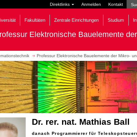
Direktlinks
Anmelden
Kontakt
iversität
Fakultäten
Zentrale Einrichtungen
Studium
In
rofessur Elektronische Bauelemente der
ormationstechnik
Professur Elektronische Bauelemente der Mikro- u
Dr. rer. nat. Mathias Ball
danach Programmierer für Teleskopsteuer