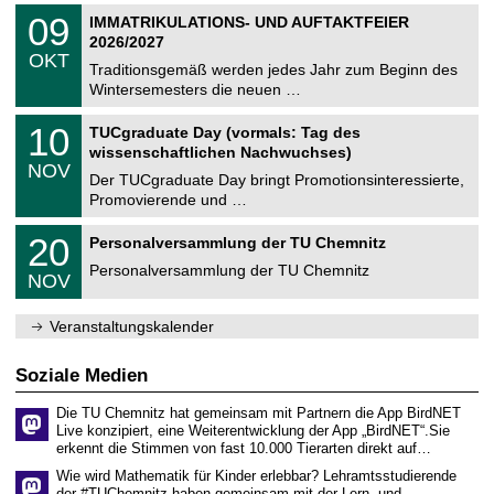
2
T
i
0
09
IMMATRIKULATIONS- UND AUFTAKTFEIER
0
U
t
9
2
2026/2027
C
z
.
6
OKT
h
1
Traditionsgemäß werden jedes Jahr zum Beginn des
e
0
Wintersemesters die neuen …
m
.
n
2
Z
i
1
10
TUCgraduate Day (vormals: Tag des
0
e
t
0
2
wissenschaftlichen Nachwuchses)
n
z
.
6
NOV
t
1
Der TUCgraduate Day bringt Promotionsinteressierte,
r
1
Promovierende und …
u
.
m
2
T
f
2
20
Personalversammlung der TU Chemnitz
0
U
ü
0
2
C
r
Personalversammlung der TU Chemnitz
.
6
NOV
h
d
1
e
e
1
m
n
.
Veranstaltungskalender
n
w
2
i
i
0
t
s
2
Soziale Medien
z
s
6
e
Die TU Chemnitz hat gemeinsam mit Partnern die App BirdNET
n
Live konzipiert, eine Weiterentwicklung der App „BirdNET“.Sie
s
erkennt die Stimmen von fast 10.000 Tierarten direkt auf…
c
h
Wie wird Mathematik für Kinder erlebbar? Lehramtsstudierende
a