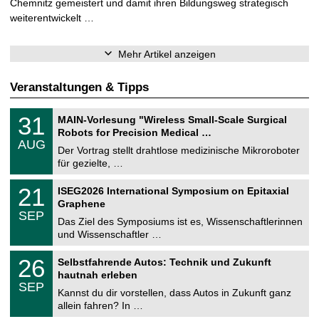
Chemnitz gemeistert und damit ihren Bildungsweg strategisch
weiterentwickelt …
Mehr Artikel anzeigen
Veranstaltungen & Tipps
T
3
31
MAIN-Vorlesung "Wireless Small-Scale Surgical
U
1
Robots for Precision Medical …
C
.
AUG
h
0
Der Vortrag stellt drahtlose medizinische Mikroroboter
e
8
für gezielte, …
m
.
n
2
T
i
2
21
ISEG2026 International Symposium on Epitaxial
0
U
t
1
2
Graphene
C
z
.
6
SEP
h
0
Das Ziel des Symposiums ist es, Wissenschaftlerinnen
e
9
und Wissenschaftler …
m
.
n
2
T
i
2
26
Selbstfahrende Autos: Technik und Zukunft
0
U
t
6
2
hautnah erleben
C
z
.
6
SEP
h
0
Kannst du dir vorstellen, dass Autos in Zukunft ganz
e
9
allein fahren? In …
m
.
n