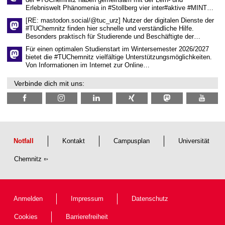
der #TUChemnitz haben gemeinsam mit der Lern- und
f
Erlebniswelt Phänomenia in #Stollberg vier inter#aktive #MINT…
t
l
[RE: mastodon.social/@tuc_urz] Nutzer der digitalen Dienste der
i
#TUChemnitz finden hier schnelle und verständliche Hilfe.
c
Besonders praktisch für Studierende und Beschäftigte der…
h
e
Für einen optimalen Studienstart im Wintersemester 2026/2027
n
bietet die #TUChemnitz vielfältige Unterstützungsmöglichkeiten.
N
Von Informationen im Internet zur Online…
a
c
Verbinde dich mit uns:
h
w
u
c
h
s
Notfall
Kontakt
Campusplan
Universität
Chemnitz
Anmelden
Impressum
Datenschutz
Cookies
Barrierefreiheit