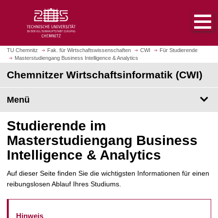
S
S
t
p
a
r
r
i
t
n
TU Chemnitz
Fak. für Wirtschaftswissenschaften
CWI
Für Studierende
s
Masterstudiengang Business Intelligence & Analytics
g
e
e
Chemnitzer Wirtschaftsinformatik (CWI)
i
z
t
u
Menü
e
m
a
H
Studierende im
u
a
f
u
Masterstudiengang Business
r
p
Intelligence & Analytics
u
t
f
i
Auf dieser Seite finden Sie die wichtigsten Informationen für einen
e
n
reibungslosen Ablauf Ihres Studiums.
n
h
a
l
Hinweis