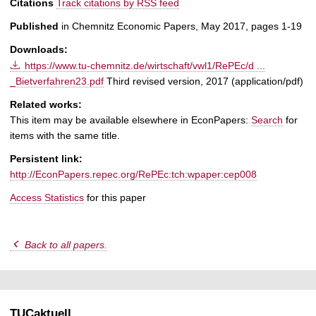
Citations
Track citations by RSS feed
Published
in Chemnitz Economic Papers, May 2017, pages 1-19
Downloads:
https://www.tu-chemnitz.de/wirtschaft/vwl1/RePEc/d ...
_Bietverfahren23.pdf
Third revised version, 2017 (application/pdf)
Related works:
This item may be available elsewhere in EconPapers:
Search
for
items with the same title.
Persistent link:
http://EconPapers.repec.org/RePEc:tch:wpaper:cep008
Access Statistics
for this paper
Back to all papers.
TUCaktuell