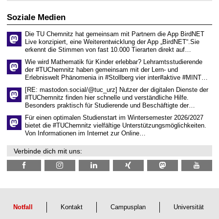
2
r
6
d
Soziale Medien
e
n
Die TU Chemnitz hat gemeinsam mit Partnern die App BirdNET
w
Live konzipiert, eine Weiterentwicklung der App „BirdNET“.Sie
i
erkennt die Stimmen von fast 10.000 Tierarten direkt auf…
s
s
Wie wird Mathematik für Kinder erlebbar? Lehramtsstudierende
e
der #TUChemnitz haben gemeinsam mit der Lern- und
n
Erlebniswelt Phänomenia in #Stollberg vier inter#aktive #MINT…
s
c
[RE: mastodon.social/@tuc_urz] Nutzer der digitalen Dienste der
h
#TUChemnitz finden hier schnelle und verständliche Hilfe.
a
Besonders praktisch für Studierende und Beschäftigte der…
f
t
Für einen optimalen Studienstart im Wintersemester 2026/2027
l
bietet die #TUChemnitz vielfältige Unterstützungsmöglichkeiten.
i
Von Informationen im Internet zur Online…
c
h
Verbinde dich mit uns:
e
n
N
a
c
h
w
u
Notfall
Kontakt
Campusplan
Universität
c