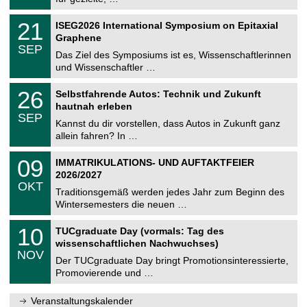
m
.
n
2
T
i
2
21
ISEG2026 International Symposium on Epitaxial
0
U
t
1
2
Graphene
C
z
.
6
SEP
h
0
Das Ziel des Symposiums ist es, Wissenschaftlerinnen
e
9
und Wissenschaftler …
m
.
n
2
T
i
2
26
Selbstfahrende Autos: Technik und Zukunft
0
U
t
6
2
hautnah erleben
C
z
.
6
SEP
h
0
Kannst du dir vorstellen, dass Autos in Zukunft ganz
e
9
allein fahren? In …
m
.
n
2
T
i
0
09
IMMATRIKULATIONS- UND AUFTAKTFEIER
0
U
t
9
2
2026/2027
C
z
.
6
OKT
h
1
Traditionsgemäß werden jedes Jahr zum Beginn des
e
0
Wintersemesters die neuen …
m
.
n
2
Z
i
1
10
TUCgraduate Day (vormals: Tag des
0
e
t
0
2
wissenschaftlichen Nachwuchses)
n
z
.
6
NOV
t
1
Der TUCgraduate Day bringt Promotionsinteressierte,
r
1
Promovierende und …
u
.
m
2
f
0
Veranstaltungskalender
ü