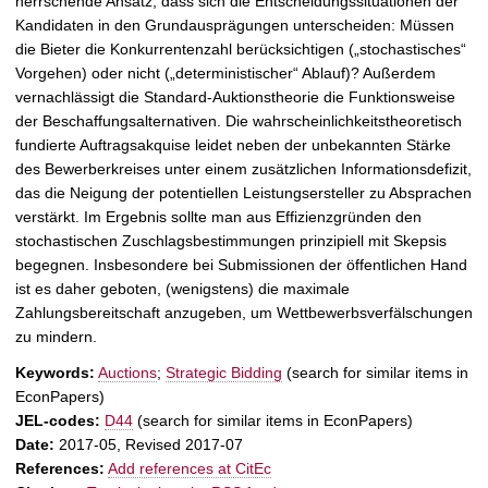
herrschende Ansatz, dass sich die Entscheidungssituationen der
Kandidaten in den Grundausprägungen unterscheiden: Müssen
die Bieter die Konkurrentenzahl berücksichtigen („stochastisches“
Vorgehen) oder nicht („deterministischer“ Ablauf)? Außerdem
vernachlässigt die Standard-Auktionstheorie die Funktionsweise
der Beschaffungsalternativen. Die wahrscheinlichkeitstheoretisch
fundierte Auftragsakquise leidet neben der unbekannten Stärke
des Bewerberkreises unter einem zusätzlichen Informationsdefizit,
das die Neigung der potentiellen Leistungsersteller zu Absprachen
verstärkt. Im Ergebnis sollte man aus Effizienzgründen den
stochastischen Zuschlagsbestimmungen prinzipiell mit Skepsis
begegnen. Insbesondere bei Submissionen der öffentlichen Hand
ist es daher geboten, (wenigstens) die maximale
Zahlungsbereitschaft anzugeben, um Wettbewerbsverfälschungen
zu mindern.
Keywords:
Auctions
;
Strategic Bidding
(search for similar items in
EconPapers)
JEL-codes:
D44
(search for similar items in EconPapers)
Date:
2017-05, Revised 2017-07
References:
Add references at CitEc