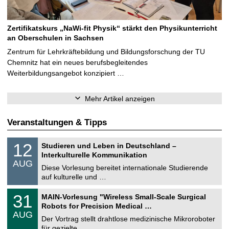
Zertifikatskurs „NaWi-fit Physik“ stärkt den Physikunterricht
an Oberschulen in Sachsen
Zentrum für Lehrkräftebildung und Bildungsforschung der TU
Chemnitz hat ein neues berufsbegleitendes
Weiterbildungsangebot konzipiert …
Mehr Artikel anzeigen
Veranstaltungen & Tipps
S
1
12
Studieren und Leben in Deutschland –
o
2
Interkulturelle Kommunikation
n
.
AUG
s
0
Diese Vorlesung bereitet internationale Studierende
t
8
auf kulturelle und …
i
.
g
2
T
e
3
31
MAIN-Vorlesung "Wireless Small-Scale Surgical
0
U
1
2
Robots for Precision Medical …
C
.
6
AUG
h
0
Der Vortrag stellt drahtlose medizinische Mikroroboter
e
8
für gezielte, …