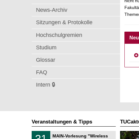
nicht n
t
Fakultä
News-Archiv
Themen 
Sitzungen & Protokolle
Hochschulgremien
Neu
Studium
Glossar
FAQ
Intern 🔒
Veranstaltungen & Tipps
TUCaktu
T
3
31
MAIN-Vorlesung "Wireless
U