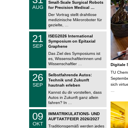
1
Small-Scale Surgical Robots
C
.
AUG
h
for Precision Medical …
0
e
8
Der Vortrag stellt drahtlose
m
.
medizinische Mikroroboter für
n
2
i
gezielte, …
0
t
2
z
T
6
2
21
ISEG2026 International
U
1
Symposium on Epitaxial
C
.
SEP
h
Graphene
0
e
9
Das Ziel des Symposiums ist
m
.
es, Wissenschaftlerinnen und
n
2
i
Wissenschaftler …
Digitale
0
t
2
z
T
TU Chemni
6
2
26
Selbstfahrende Autos:
U
6
Septembe
Technik und Zukunft
C
.
SEP
sich virt
h
hautnah erleben
0
e
…
9
Kannst du dir vorstellen, dass
m
.
Autos in Zukunft ganz allein
n
2
i
fahren? In …
0
t
2
z
T
6
0
09
IMMATRIKULATIONS- UND
U
9
AUFTAKTFEIER 2026/2027
C
.
OKT
h
1
Traditionsgemäß werden jedes
e