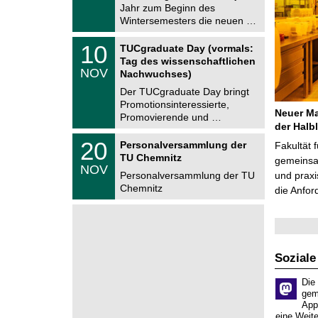
0
Jahr zum Beginn des
m
.
Wintersemesters die neuen …
n
2
i
0
Z
t
1
10
2
TUCgraduate Day (vormals:
e
z
0
6
Tag des wissenschaftlichen
n
.
NOV
t
Nachwuchses)
1
r
1
Der TUCgraduate Day bringt
u
.
Promotionsinteressierte,
m
2
Neuer M
f
Promovierende und …
0
ü
der Halb
2
r
T
6
2
20
Personalversammlung der
Fakultät 
d
U
0
TU Chemnitz
e
C
gemeinsam
.
NOV
n
h
1
Personalversammlung der TU
und praxi
w
e
1
Chemnitz
i
die Anfor
m
.
s
n
2
s
i
0
e
t
2
n
z
6
s
c
Soziale
h
a
Die
f
gem
t
App
l
eine Weit
i