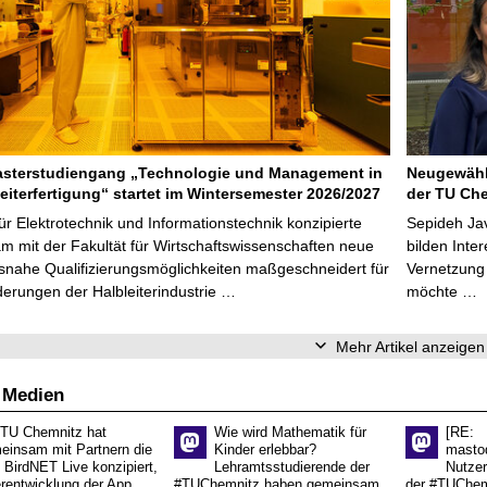
asterstudiengang „Technologie und Management in
Neugewähl
leiterfertigung“ startet im Wintersemester 2026/2027
der TU Che
für Elektrotechnik und Informationstechnik konzipierte
Sepideh Jav
 mit der Fakultät für Wirtschaftswissenschaften neue
bilden Inte
snahe Qualifizierungsmöglichkeiten maßgeschneidert für
Vernetzung
derungen der Halbleiterindustrie …
möchte …
Mehr Artikel anzeigen
 Medien
 TU Chemnitz hat
Wie wird Mathematik für
[RE:
einsam mit Partnern die
Kinder erlebbar?
masto
 BirdNET Live konzipiert,
Lehramtsstudierende der
Nutzer
erentwicklung der App
#TUChemnitz haben gemeinsam
der #TUChemn