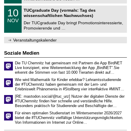
.
n
2
Z
i
1
10
TUCgraduate Day (vormals: Tag des
0
e
t
0
2
wissenschaftlichen Nachwuchses)
n
z
.
6
NOV
t
1
Der TUCgraduate Day bringt Promotionsinteressierte,
r
1
Promovierende und …
u
.
m
2
f
0
Veranstaltungskalender
ü
2
r
6
d
Soziale Medien
e
n
Die TU Chemnitz hat gemeinsam mit Partnern die App BirdNET
w
Live konzipiert, eine Weiterentwicklung der App „BirdNET“.Sie
i
erkennt die Stimmen von fast 10.000 Tierarten direkt auf…
s
s
Wie wird Mathematik für Kinder erlebbar? Lehramtsstudierende
e
der #TUChemnitz haben gemeinsam mit der Lern- und
n
Erlebniswelt Phänomenia in #Stollberg vier inter#aktive #MINT…
s
c
[RE: mastodon.social/@tuc_urz] Nutzer der digitalen Dienste der
h
#TUChemnitz finden hier schnelle und verständliche Hilfe.
a
Besonders praktisch für Studierende und Beschäftigte der…
f
t
Für einen optimalen Studienstart im Wintersemester 2026/2027
l
bietet die #TUChemnitz vielfältige Unterstützungsmöglichkeiten.
i
Von Informationen im Internet zur Online…
c
h