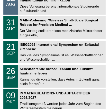
Interkulturelle Kommunikation
n
.
AUG
s
0
Diese Vorlesung bereitet internationale Studierende
t
8
auf kulturelle und …
i
.
g
2
T
e
3
31
MAIN-Vorlesung "Wireless Small-Scale Surgical
0
U
1
2
Robots for Precision Medical …
C
.
6
AUG
h
0
Der Vortrag stellt drahtlose medizinische Mikroroboter
e
8
für gezielte, …
m
.
n
2
T
i
2
21
ISEG2026 International Symposium on Epitaxial
0
U
t
1
2
Graphene
C
z
.
6
SEP
h
0
Das Ziel des Symposiums ist es, Wissenschaftlerinnen
e
9
und Wissenschaftler …
m
.
n
2
T
i
2
26
Selbstfahrende Autos: Technik und Zukunft
0
U
t
6
2
hautnah erleben
C
z
.
6
SEP
h
0
Kannst du dir vorstellen, dass Autos in Zukunft ganz
e
9
allein fahren? In …
m
.
n
2
T
i
0
09
IMMATRIKULATIONS- UND AUFTAKTFEIER
0
U
t
9
2
2026/2027
C
z
.
6
OKT
h
1
Traditionsgemäß werden jedes Jahr zum Beginn des
e
0
Wintersemesters die neuen …
m