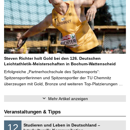
Steven Richter holt Gold bei den 126. Deutschen
Leichtathletik-Meisterschaften in Bochum-Wattenscheid
Erfolgreiche „Partnerhochschule des Spitzensports“:
Spitzensportlerinnen und Spitzensportler der TU Chemnitz
überzeugen mit Gold, Bronze und weiteren Top-Platzierungen …
Mehr Artikel anzeigen
Veranstaltungen & Tipps
S
1
12
Studieren und Leben in Deutschland –
o
2