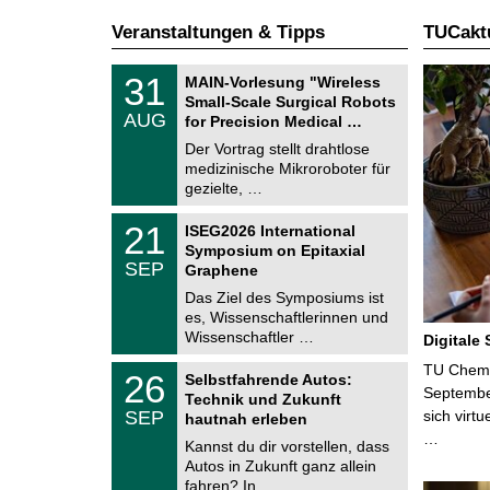
Veranstaltungen & Tipps
TUCaktu
T
3
31
MAIN-Vorlesung "Wireless
U
1
Small-Scale Surgical Robots
C
.
AUG
h
for Precision Medical …
0
e
8
Der Vortrag stellt drahtlose
m
.
medizinische Mikroroboter für
n
2
i
gezielte, …
0
t
2
z
T
6
2
21
ISEG2026 International
U
1
Symposium on Epitaxial
C
.
SEP
h
Graphene
0
e
9
Das Ziel des Symposiums ist
m
.
es, Wissenschaftlerinnen und
n
2
i
Wissenschaftler …
Digitale
0
t
2
z
T
TU Chemni
6
2
26
Selbstfahrende Autos:
U
6
Septembe
Technik und Zukunft
C
.
SEP
sich virt
h
hautnah erleben
0
e
…
9
Kannst du dir vorstellen, dass
m
.
Autos in Zukunft ganz allein
n
2
i
fahren? In …