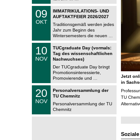
0
t
2
z
T
6
0
09
IMMATRIKULATIONS- UND
U
9
AUFTAKTFEIER 2026/2027
C
.
OKT
h
1
Traditionsgemäß werden jedes
e
0
Jahr zum Beginn des
m
.
Wintersemesters die neuen …
n
2
i
0
Z
t
1
10
2
TUCgraduate Day (vormals:
e
z
0
6
Tag des wissenschaftlichen
n
.
NOV
t
Nachwuchses)
1
r
1
Der TUCgraduate Day bringt
u
.
Promotionsinteressierte,
m
2
Jetzt on
f
Promovierende und …
0
ü
in Sachs
2
r
T
6
2
20
Personalversammlung der
Professu
d
U
0
TU Chemnitz
e
C
TU Chemni
.
NOV
n
h
1
Personalversammlung der TU
Alternati
w
e
1
Chemnitz
i
m
.
s
n
2
s
i
0
e
t
2
n
z
6
s
Soziale
c