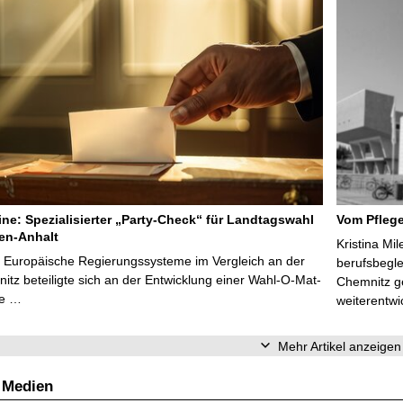
line: Spezialisierter „Party-Check“ für Landtagswahl
Vom Pfleg
en-Anhalt
Kristina Mi
r Europäische Regierungssysteme im Vergleich an der
berufsbegl
tz beteiligte sich an der Entwicklung einer Wahl-O-Mat-
Chemnitz ge
ve …
weiterentwi
Mehr Artikel anzeigen
 Medien