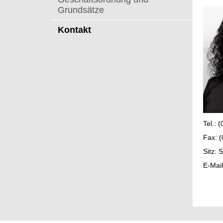
t
Grundsätze
Kontakt
Tel.: 
Fax: 
Sitz: 
E-Mai