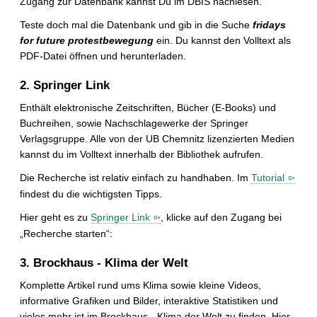
Zugang zur Datenbank kannst Du im DBIS nachlesen.
Teste doch mal die Datenbank und gib in die Suche
fridays
for future protestbewegung
ein. Du kannst den Volltext als
PDF-Datei öffnen und herunterladen.
2. Springer Link
Enthält elektronische Zeitschriften, Bücher (E-Books) und
Buchreihen, sowie Nachschlagewerke der Springer
Verlagsgruppe. Alle von der UB Chemnitz lizenzierten Medien
kannst du im Volltext innerhalb der Bibliothek aufrufen.
Die Recherche ist relativ einfach zu handhaben. Im
Tutorial
findest du die wichtigsten Tipps.
Hier geht es zu
Springer Link
, klicke auf den Zugang bei
„Recherche starten“:
3. Brockhaus - Klima der Welt
Komplette Artikel rund ums Klima sowie kleine Videos,
informative Grafiken und Bilder, interaktive Statistiken und
vieles mehr ist im Brockhaus - Klima der Welt zu finden. Hier