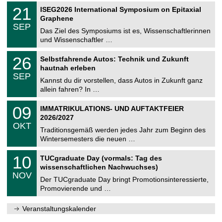
2
T
i
2
21
ISEG2026 International Symposium on Epitaxial
0
U
t
1
2
Graphene
C
z
.
6
SEP
h
0
Das Ziel des Symposiums ist es, Wissenschaftlerinnen
e
9
und Wissenschaftler …
m
.
n
2
T
i
2
26
Selbstfahrende Autos: Technik und Zukunft
0
U
t
6
2
hautnah erleben
C
z
.
6
SEP
h
0
Kannst du dir vorstellen, dass Autos in Zukunft ganz
e
9
allein fahren? In …
m
.
n
2
T
i
0
09
IMMATRIKULATIONS- UND AUFTAKTFEIER
0
U
t
9
2
2026/2027
C
z
.
6
OKT
h
1
Traditionsgemäß werden jedes Jahr zum Beginn des
e
0
Wintersemesters die neuen …
m
.
n
2
Z
i
1
10
TUCgraduate Day (vormals: Tag des
0
e
t
0
2
wissenschaftlichen Nachwuchses)
n
z
.
6
NOV
t
1
Der TUCgraduate Day bringt Promotionsinteressierte,
r
1
Promovierende und …
u
.
m
2
f
0
Veranstaltungskalender
ü
2
r