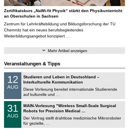
Zertifikatskurs „NaWi-fit Physik“ stärkt den Physikunterricht
an Oberschulen in Sachsen
Zentrum für Lehrkräftebildung und Bildungsforschung der TU
Chemnitz hat ein neues berufsbegleitendes
Weiterbildungsangebot konzipiert …
Mehr Artikel anzeigen
Veranstaltungen & Tipps
S
1
12
Studieren und Leben in Deutschland –
o
2
Interkulturelle Kommunikation
n
.
AUG
s
0
Diese Vorlesung bereitet internationale Studierende
t
8
auf kulturelle und …
i
.
g
2
T
e
3
31
MAIN-Vorlesung "Wireless Small-Scale Surgical
0
U
1
2
Robots for Precision Medical …
C
.
6
AUG
h
0
Der Vortrag stellt drahtlose medizinische Mikroroboter
e
8
für gezielte, …
m
.
n