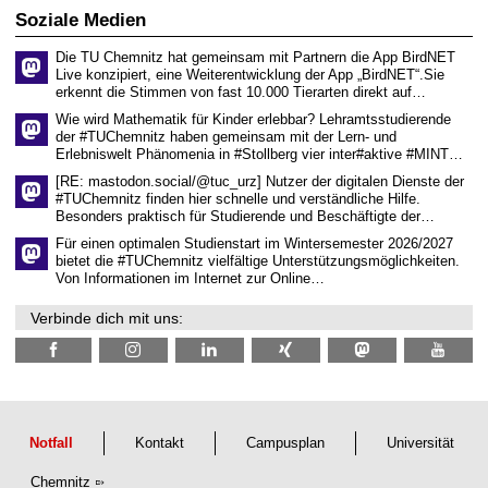
6
d
Soziale Medien
e
n
Die TU Chemnitz hat gemeinsam mit Partnern die App BirdNET
w
Live konzipiert, eine Weiterentwicklung der App „BirdNET“.Sie
i
erkennt die Stimmen von fast 10.000 Tierarten direkt auf…
s
s
Wie wird Mathematik für Kinder erlebbar? Lehramtsstudierende
e
der #TUChemnitz haben gemeinsam mit der Lern- und
n
Erlebniswelt Phänomenia in #Stollberg vier inter#aktive #MINT…
s
c
[RE: mastodon.social/@tuc_urz] Nutzer der digitalen Dienste der
h
#TUChemnitz finden hier schnelle und verständliche Hilfe.
a
Besonders praktisch für Studierende und Beschäftigte der…
f
t
Für einen optimalen Studienstart im Wintersemester 2026/2027
l
bietet die #TUChemnitz vielfältige Unterstützungsmöglichkeiten.
i
Von Informationen im Internet zur Online…
c
h
Verbinde dich mit uns:
e
n
N
a
c
h
w
u
Notfall
Kontakt
Campusplan
Universität
c
h
Chemnitz
s