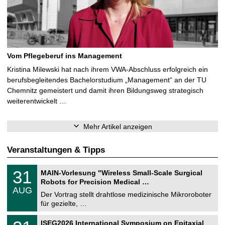
Vom Pflegeberuf ins Management
Kristina Milewski hat nach ihrem VWA-Abschluss erfolgreich ein
berufsbegleitendes Bachelorstudium „Management“ an der TU
Chemnitz gemeistert und damit ihren Bildungsweg strategisch
weiterentwickelt …
Mehr Artikel anzeigen
Veranstaltungen & Tipps
T
3
31
MAIN-Vorlesung "Wireless Small-Scale Surgical
U
1
Robots for Precision Medical …
C
.
AUG
h
0
Der Vortrag stellt drahtlose medizinische Mikroroboter
e
8
für gezielte, …
m
.
n
2
T
i
2
ISEG2026 International Symposium on Epitaxial
0