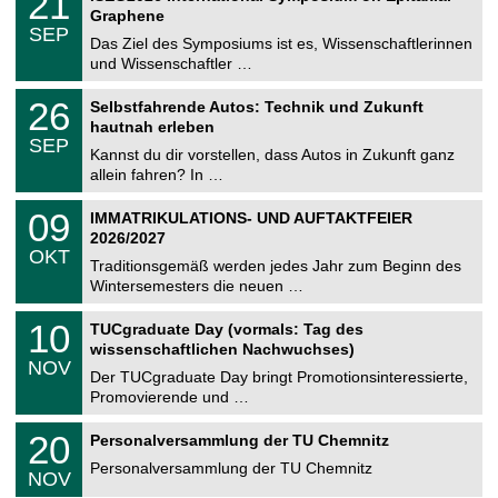
21
U
t
1
2
Graphene
C
z
.
6
SEP
h
0
Das Ziel des Symposiums ist es, Wissenschaftlerinnen
e
9
und Wissenschaftler …
m
.
n
2
T
i
2
26
Selbstfahrende Autos: Technik und Zukunft
0
U
t
6
2
hautnah erleben
C
z
.
6
SEP
h
0
Kannst du dir vorstellen, dass Autos in Zukunft ganz
e
9
allein fahren? In …
m
.
n
2
T
i
0
09
IMMATRIKULATIONS- UND AUFTAKTFEIER
0
U
t
9
2
2026/2027
C
z
.
6
OKT
h
1
Traditionsgemäß werden jedes Jahr zum Beginn des
e
0
Wintersemesters die neuen …
m
.
n
2
Z
i
1
10
TUCgraduate Day (vormals: Tag des
0
e
t
0
2
wissenschaftlichen Nachwuchses)
n
z
.
6
NOV
t
1
Der TUCgraduate Day bringt Promotionsinteressierte,
r
1
Promovierende und …
u
.
m
2
T
f
2
20
Personalversammlung der TU Chemnitz
0
U
ü
0
2
C
r
Personalversammlung der TU Chemnitz
.
6
NOV
h
d
1
e