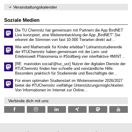
e
1
m
n
.
Veranstaltungskalender
n
w
2
i
i
0
t
s
2
Soziale Medien
z
s
6
e
Die TU Chemnitz hat gemeinsam mit Partnern die App BirdNET
n
Live konzipiert, eine Weiterentwicklung der App „BirdNET“.Sie
s
erkennt die Stimmen von fast 10.000 Tierarten direkt auf…
c
h
Wie wird Mathematik für Kinder erlebbar? Lehramtsstudierende
a
der #TUChemnitz haben gemeinsam mit der Lern- und
f
Erlebniswelt Phänomenia in #Stollberg vier inter#aktive #MINT…
t
l
[RE: mastodon.social/@tuc_urz] Nutzer der digitalen Dienste der
i
#TUChemnitz finden hier schnelle und verständliche Hilfe.
c
Besonders praktisch für Studierende und Beschäftigte der…
h
e
Für einen optimalen Studienstart im Wintersemester 2026/2027
n
bietet die #TUChemnitz vielfältige Unterstützungsmöglichkeiten.
N
Von Informationen im Internet zur Online…
a
c
Verbinde dich mit uns:
h
w
u
c
h
s