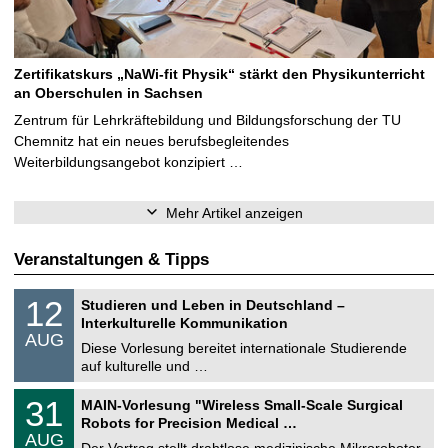
Zertifikatskurs „NaWi-fit Physik“ stärkt den Physikunterricht
an Oberschulen in Sachsen
Zentrum für Lehrkräftebildung und Bildungsforschung der TU
Chemnitz hat ein neues berufsbegleitendes
Weiterbildungsangebot konzipiert …
Mehr Artikel anzeigen
Veranstaltungen & Tipps
S
1
12
Studieren und Leben in Deutschland –
o
2
Interkulturelle Kommunikation
n
.
AUG
s
0
Diese Vorlesung bereitet internationale Studierende
t
8
auf kulturelle und …
i
.
g
2
T
e
3
31
MAIN-Vorlesung "Wireless Small-Scale Surgical
0
U
1
2
Robots for Precision Medical …
C
.
6
AUG
h
0
Der Vortrag stellt drahtlose medizinische Mikroroboter