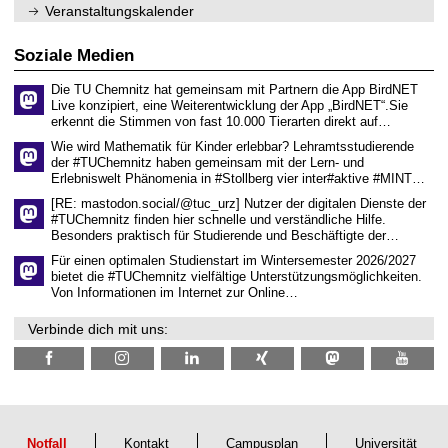
f
0
Veranstaltungskalender
ü
2
r
6
d
Soziale Medien
e
n
Die TU Chemnitz hat gemeinsam mit Partnern die App BirdNET
w
Live konzipiert, eine Weiterentwicklung der App „BirdNET“.Sie
i
erkennt die Stimmen von fast 10.000 Tierarten direkt auf…
s
s
Wie wird Mathematik für Kinder erlebbar? Lehramtsstudierende
e
der #TUChemnitz haben gemeinsam mit der Lern- und
n
Erlebniswelt Phänomenia in #Stollberg vier inter#aktive #MINT…
s
c
[RE: mastodon.social/@tuc_urz] Nutzer der digitalen Dienste der
h
#TUChemnitz finden hier schnelle und verständliche Hilfe.
a
Besonders praktisch für Studierende und Beschäftigte der…
f
t
Für einen optimalen Studienstart im Wintersemester 2026/2027
l
bietet die #TUChemnitz vielfältige Unterstützungsmöglichkeiten.
i
Von Informationen im Internet zur Online…
c
h
Verbinde dich mit uns:
e
n
N
a
c
h
w
u
Notfall
Kontakt
Campusplan
Universität