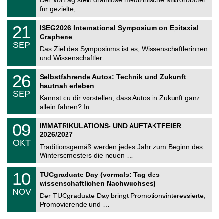
e
8
für gezielte, …
m
.
n
2
T
i
2
21
ISEG2026 International Symposium on Epitaxial
0
U
t
1
2
Graphene
C
z
.
6
SEP
h
0
Das Ziel des Symposiums ist es, Wissenschaftlerinnen
e
9
und Wissenschaftler …
m
.
n
2
T
i
2
26
Selbstfahrende Autos: Technik und Zukunft
0
U
t
6
2
hautnah erleben
C
z
.
6
SEP
h
0
Kannst du dir vorstellen, dass Autos in Zukunft ganz
e
9
allein fahren? In …
m
.
n
2
T
i
0
09
IMMATRIKULATIONS- UND AUFTAKTFEIER
0
U
t
9
2
2026/2027
C
z
.
6
OKT
h
1
Traditionsgemäß werden jedes Jahr zum Beginn des
e
0
Wintersemesters die neuen …
m
.
n
2
Z
i
1
10
TUCgraduate Day (vormals: Tag des
0
e
t
0
2
wissenschaftlichen Nachwuchses)
n
z
.
6
NOV
t
1
Der TUCgraduate Day bringt Promotionsinteressierte,
r
1
Promovierende und …
u
.
m
2