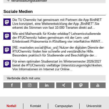
Veranstaltungskalender
n
w
2
i
i
0
t
s
2
Soziale Medien
z
s
6
e
Die TU Chemnitz hat gemeinsam mit Partnern die App BirdNET
n
Live konzipiert, eine Weiterentwicklung der App „BirdNET“.Sie
s
erkennt die Stimmen von fast 10.000 Tierarten direkt auf…
c
h
Wie wird Mathematik für Kinder erlebbar? Lehramtsstudierende
a
der #TUChemnitz haben gemeinsam mit der Lern- und
f
Erlebniswelt Phänomenia in #Stollberg vier inter#aktive #MINT…
t
l
[RE: mastodon.social/@tuc_urz] Nutzer der digitalen Dienste der
i
#TUChemnitz finden hier schnelle und verständliche Hilfe.
c
Besonders praktisch für Studierende und Beschäftigte der…
h
e
Für einen optimalen Studienstart im Wintersemester 2026/2027
n
bietet die #TUChemnitz vielfältige Unterstützungsmöglichkeiten.
N
Von Informationen im Internet zur Online…
a
c
Verbinde dich mit uns:
h
w
u
c
h
s
Notfall
Kontakt
Campusplan
Universität