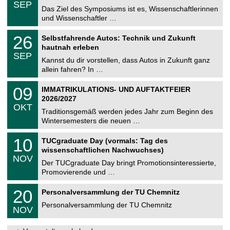
.
6
SEP
h
0
Das Ziel des Symposiums ist es, Wissenschaftlerinnen
e
9
und Wissenschaftler …
m
.
n
2
T
i
2
26
Selbstfahrende Autos: Technik und Zukunft
0
U
t
6
2
hautnah erleben
C
z
.
6
SEP
h
0
Kannst du dir vorstellen, dass Autos in Zukunft ganz
e
9
allein fahren? In …
m
.
n
2
T
i
0
09
IMMATRIKULATIONS- UND AUFTAKTFEIER
0
U
t
9
2
2026/2027
C
z
.
6
OKT
h
1
Traditionsgemäß werden jedes Jahr zum Beginn des
e
0
Wintersemesters die neuen …
m
.
n
2
Z
i
1
10
TUCgraduate Day (vormals: Tag des
0
e
t
0
2
wissenschaftlichen Nachwuchses)
n
z
.
6
NOV
t
1
Der TUCgraduate Day bringt Promotionsinteressierte,
r
1
Promovierende und …
u
.
m
2
T
f
2
20
Personalversammlung der TU Chemnitz
0
U
ü
0
2
C
r
Personalversammlung der TU Chemnitz
.
6
NOV
h
d
1
e
e
1
m
n
.