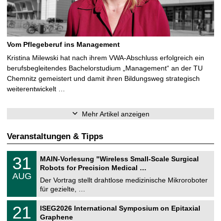
Vom Pflegeberuf ins Management
Kristina Milewski hat nach ihrem VWA-Abschluss erfolgreich ein
berufsbegleitendes Bachelorstudium „Management“ an der TU
Chemnitz gemeistert und damit ihren Bildungsweg strategisch
weiterentwickelt …
Mehr Artikel anzeigen
Veranstaltungen & Tipps
T
3
31
MAIN-Vorlesung "Wireless Small-Scale Surgical
U
1
Robots for Precision Medical …
C
.
AUG
h
0
Der Vortrag stellt drahtlose medizinische Mikroroboter
e
8
für gezielte, …
m
.
n
2
T
i
2
21
ISEG2026 International Symposium on Epitaxial
0
U
t
1
2
Graphene
C
z