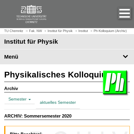
S
S
t
p
a
r
r
i
t
n
TU Chemnitz
Fak. NW
Institut für Physik
Institut
Ph-Kolloquium (Archiv)
s
g
Institut für Physik
e
e
i
z
t
Menü
u
e
m
a
H
Physikalisches Kolloquium
u
a
f
u
Archiv
r
p
u
t
Semester
f
aktuelles Semester
i
e
n
n
ARCHIV: Sommersemester 2020
h
a
l