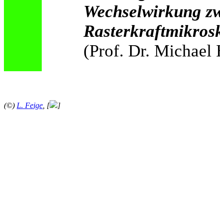
Wechselwirkung zw
Rasterkraftmikrosk
(Prof. Dr. Michael 
(©)
L. Feige
,
[
]