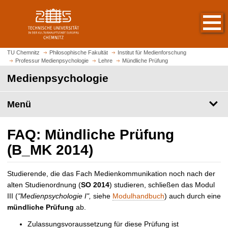
S
S
t
p
a
r
r
i
t
n
TU Chemnitz
Philosophische Fakultät
Institut für Medienforschung
s
Professur Medienpsychologie
Lehre
Mündliche Prüfung
g
e
e
Medienpsychologie
i
z
t
u
Menü
e
m
a
H
u
a
FAQ: Mündliche Prüfung
f
u
(B_MK 2014)
r
p
u
t
f
Studierende, die das Fach Medienkommunikation noch nach der
i
e
alten Studienordnung (
SO 2014
) studieren, schließen das Modul
n
n
III (
"Medienpsychologie I",
siehe
Modulhandbuch
) auch durch eine
h
mündliche Prüfung
ab.
a
l
Zulassungsvoraussetzung für diese Prüfung ist