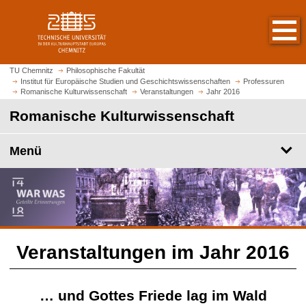
S
S
t
p
a
r
r
i
t
n
TU Chemnitz
Philosophische Fakultät
s
Institut für Europäische Studien und Geschichtswissenschaften
Professuren
g
Romanische Kulturwissenschaft
Veranstaltungen
Jahr 2016
e
e
i
Romanische Kulturwissenschaft
z
t
u
e
m
Menü
a
H
u
a
f
u
r
p
u
t
f
i
e
Veranstaltungen im Jahr 2016
n
n
h
a
… und Gottes Friede lag im Wald
l