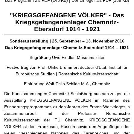
Das Programm als PDF (245 KB)
|
Der Einleger als PDF (189 KB)
"KRIEGSGEFANGENE VÖLKER" - Das
Kriegsgefangenenlager Chemnitz-
Ebersdorf 1914 - 1921
Sonderausstellung | 25. September – 13. November 2016
Das Kriegsgefangenenlager Chemnitz-Ebersdorf 1914 – 1921
Begrüßung Uwe Fiedler, Museumsleiter
Festvortrag von Prof. Ulrike Brummert docteur d'État, Institut für
Europäische Studien | Romanische Kulturwissenschaft
Einführung Wolf-Thilo Schilde M.A., Chemnitz
Die Kunstsammlungen Chemnitz / Schloßbergmuseum zeigen die
Ausstellung KRIEGSGEFANGENE VÖLKER im Rahmen des
Erinnerungsprogrammes zu den Jahren des Ersten Weltkrieges in
Zusammenarbeit mit der Professur Romanische
Kulturwissenschaft der TU Chemnitz. KRIEGSGEFANGENE
VÖLKER ist den Franzosen, Russen sowie den Angehörigen der
vielen verschiedenen Nationen des Zarenreiches und der