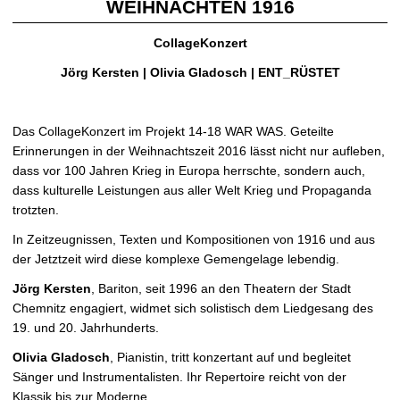
WEIHNACHTEN 1916
t
CollageKonzert
Jörg Kersten | Olivia Gladosch | ENT_RÜSTET
Das CollageKonzert im Projekt 14-18 WAR WAS. Geteilte
Erinnerungen in der Weihnachtszeit 2016 lässt nicht nur aufleben,
dass vor 100 Jahren Krieg in Europa herrschte, sondern auch,
dass kulturelle Leistungen aus aller Welt Krieg und Propaganda
trotzten.
In Zeitzeugnissen, Texten und Kompositionen von 1916 und aus
der Jetztzeit wird diese komplexe Gemengelage lebendig.
Jörg Kersten
, Bariton, seit 1996 an den Theatern der Stadt
Chemnitz engagiert, widmet sich solistisch dem Liedgesang des
19. und 20. Jahrhunderts.
Olivia Gladosch
, Pianistin, tritt konzertant auf und begleitet
Sänger und Instrumentalisten. Ihr Repertoire reicht von der
Klassik bis zur Moderne.