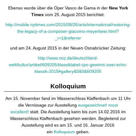
Ebenso wurde über die Oper Vasco de Gama in der
New York
Times
vom 25. August 2015 berichtet:
http://mobile.nytimes.com/2015/08/26/arts/international/restoring-
the-legacy-of-a-composer-giacomo-meyerbeer.html?
_r=1&referrer
und am 24. August 2015 in der Neuen Osnabrücker Zeitung:
http://www.noz.de/deutschland-
welt/kultur/artikel/609205/klassiklabel-cpo-gewinnt-zwei-echo-
klassik-2015#gallery&0&0&609205
Kolloquium
Am 15. November fand im Wasserschloss Klaffenbach um 11 Uhr
die Vernissage zur Ausstellung
ausgezeichnet! most
excellent!
statt. Die Ausstellung kann bis zum 14.02.2016 im
Wasserschloss Klaffenbach gesehen werden. Begleitend zur
Ausstellung wird es am 15. und 16. Januar 2016
ein
Kolloquium
geben.