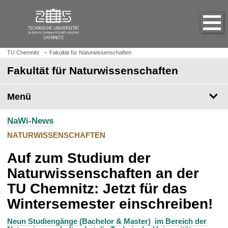
S
S
t
p
a
r
r
i
t
n
TU Chemnitz
Fakultät für Naturwissenschaften
s
g
Fakultät für Naturwissenschaften
e
e
i
z
t
Menü
u
e
m
a
H
NaWi-News
u
a
NATURWISSENSCHAFTEN
f
u
r
p
Auf zum Studium der
u
t
Naturwissenschaften an der
f
i
e
TU Chemnitz: Jetzt für das
n
n
h
Wintersemester einschreiben!
a
l
Neun Studiengänge (Bachelor & Master) im Bereich der