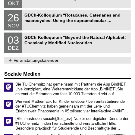
.
OKT
u
1
r
0
N
w
2
26
.
GDCh-Kolloquium “Rotaxanes. Catenanes and
a
i
6
2
macrocycles: Using the supramolecular …
t
s
.
0
NOV
u
s
1
2
r
e
1
6
N
w
n
0
03
.
GDCh-Kolloquium “Beyond the Natural Alphabet:
a
i
s
3
2
Chemically Modified Nucleotides …
t
s
c
.
0
DEZ
u
s
h
1
2
r
e
a
2
6
w
n
f
.
Veranstaltungskalender
i
s
t
2
s
c
e
0
s
h
n
2
Soziale Medien
e
a
6
n
f
s
t
Die TU Chemnitz hat gemeinsam mit Partnern die App BirdNET
c
e
Live konzipiert, eine Weiterentwicklung der App „BirdNET“.Sie
h
n
erkennt die Stimmen von fast 10.000 Tierarten direkt auf…
a
Wie wird Mathematik für Kinder erlebbar? Lehramtsstudierende
f
der #TUChemnitz haben gemeinsam mit der Lern- und
t
e
Erlebniswelt Phänomenia in #Stollberg vier inter#aktive #MINT…
n
[RE: mastodon.social/@tuc_urz] Nutzer der digitalen Dienste der
#TUChemnitz finden hier schnelle und verständliche Hilfe.
Besonders praktisch für Studierende und Beschäftigte der…