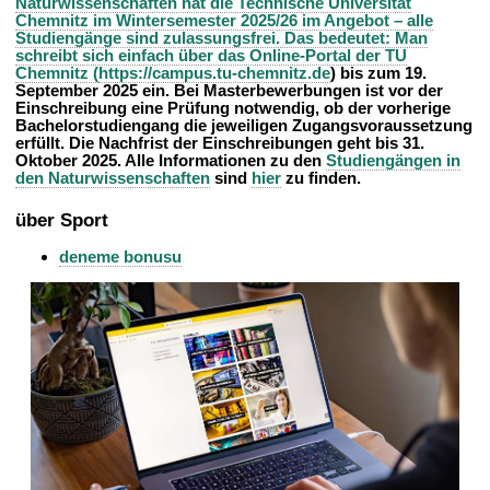
Naturwissenschaften hat die Technische Universität
t
Chemnitz im Wintersemester 2025/26 im Angebot – alle
Studiengänge sind zulassungsfrei. Das bedeutet: Man
schreibt sich einfach über das Online-Portal der TU
Chemnitz (
https://campus.tu-chemnitz.de
)
bis zum 19.
September 2025 ein. Bei Masterbewerbungen ist vor der
Einschreibung eine Prüfung notwendig, ob der vorherige
Bachelorstudiengang die jeweiligen Zugangsvoraussetzung
erfüllt. Die Nachfrist der Einschreibungen geht bis 31.
Oktober 2025. Alle Informationen zu den
Studiengängen in
den Naturwissenschaften
sind
hier
zu finden.
über Sport
deneme bonusu