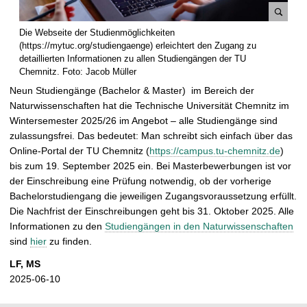
B
Die Webseite der Studienmöglichkeiten
i
(https://mytuc.org/studiengaenge) erleichtert den Zugang zu
l
detaillierten Informationen zu allen Studiengängen der TU
Chemnitz. Foto: Jacob Müller
d
v
Neun Studiengänge (Bachelor & Master) im Bereich der
e
Naturwissenschaften hat die Technische Universität Chemnitz im
r
Wintersemester 2025/26 im Angebot – alle Studiengänge sind
g
zulassungsfrei. Das bedeutet: Man schreibt sich einfach über das
r
Online-Portal der TU Chemnitz (
https://campus.tu-chemnitz.de
)
ö
bis zum 19. September 2025 ein. Bei Masterbewerbungen ist vor
ß
der Einschreibung eine Prüfung notwendig, ob der vorherige
e
Bachelorstudiengang die jeweiligen Zugangsvoraussetzung erfüllt.
r
Die Nachfrist der Einschreibungen geht bis 31. Oktober 2025. Alle
n
Informationen zu den
Studiengängen in den Naturwissenschaften
sind
hier
zu finden.
LF, MS
2025-06-10