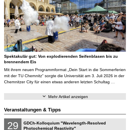
Spektakulär gut: Von explodierenden Seifenblasen bis zu
brennendem Eis
Mit ihrem neuen Programmformat „Dein Start in die Sommerferien
mit der TU Chemnitz“ sorgte die Universität am 3. Juli 2026 in der
Chemnitzer City für einen etwas anderen letzten Schultag …
Mehr Artikel anzeigen
Veranstaltungen & Tipps
N
2
29
GDCh-Kolloquium "Wavelength-Resolved
a
9
Photochemical Reactivity"
t