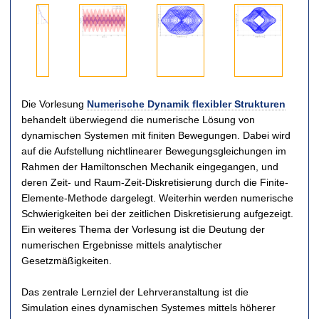
t
D
B
P
P
Die Vorlesung
Numerische Dynamik flexibler Strukturen
o
e
h
h
behandelt überwiegend die numerische Lösung von
p
w
a
a
p
e
s
s
dynamischen Systemen mit finiten Bewegungen. Dabei wird
e
g
e
e
auf die Aufstellung nichtlinearer Bewegungsgleichungen im
l
u
n
n
Rahmen der Hamiltonschen Mechanik eingegangen, und
p
n
d
d
deren Zeit- und Raum-Zeit-Diskretisierung durch die Finite-
e
g
i
i
Elemente-Methode dargelegt. Weiterhin werden numerische
n
s
a
a
Schwierigkeiten bei der zeitlichen Diskretisierung aufgezeigt.
d
v
g
g
e
e
r
r
Ein weiteres Thema der Vorlesung ist die Deutung der
l
r
a
a
numerischen Ergebnisse mittels analytischer
m
l
m
m
Gesetzmäßigkeiten.
i
a
m
m
t
u
d
d
Das zentrale Lernziel der Lehrveranstaltung ist die
G
f
e
e
Simulation eines dynamischen Systemes mittels höherer
e
d
s
s