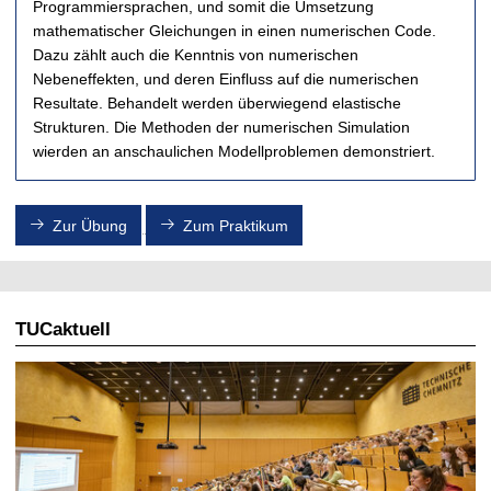
Programmiersprachen, und somit die Umsetzung
o
e
D
D
m
s
o
o
mathematischer Gleichungen in einen numerischen Code.
e
D
p
p
Dazu zählt auch die Kenntnis von numerischen
t
o
p
p
Nebeneffekten, und deren Einfluss auf die numerischen
r
p
e
e
Resultate. Behandelt werden überwiegend elastische
i
p
l
l
Strukturen. Die Methoden der numerischen Simulation
e
e
p
p
wierden an anschaulichen Modellproblemen demonstriert.
n
l
e
e
i
p
n
n
n
e
d
d
A
n
e
e
Zur Übung
Zum Praktikum
b
d
l
l
s
e
s
s
o
l
f
f
l
s
ü
ü
u
i
r
r
TUCaktuell
t
n
d
d
k
A
i
i
o
b
e
e
o
s
e
z
r
o
r
w
d
l
s
e
i
u
t
i
n
t
e
t