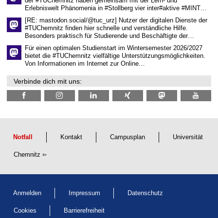
der #TUChemnitz haben gemeinsam mit der Lern- und
n
Erlebniswelt Phänomenia in #Stollberg vier inter#aktive #MINT…
s
c
[RE: mastodon.social/@tuc_urz] Nutzer der digitalen Dienste der
h
#TUChemnitz finden hier schnelle und verständliche Hilfe.
a
Besonders praktisch für Studierende und Beschäftigte der…
f
t
Für einen optimalen Studienstart im Wintersemester 2026/2027
l
bietet die #TUChemnitz vielfältige Unterstützungsmöglichkeiten.
i
Von Informationen im Internet zur Online…
c
h
Verbinde dich mit uns:
e
n
N
a
c
h
w
u
Notfall
Kontakt
Campusplan
Universität
c
h
Chemnitz
s
Anmelden
Impressum
Datenschutz
Cookies
Barrierefreiheit