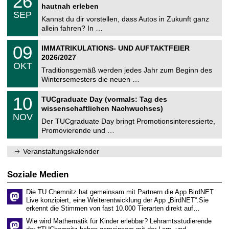
26
t
6
2
hautnah erleben
C
z
.
6
SEP
h
0
Kannst du dir vorstellen, dass Autos in Zukunft ganz
e
9
allein fahren? In …
m
.
n
2
T
i
0
09
IMMATRIKULATIONS- UND AUFTAKTFEIER
0
U
t
9
2
2026/2027
C
z
.
6
OKT
h
1
Traditionsgemäß werden jedes Jahr zum Beginn des
e
0
Wintersemesters die neuen …
m
.
n
2
Z
i
1
10
TUCgraduate Day (vormals: Tag des
0
e
t
0
2
wissenschaftlichen Nachwuchses)
n
z
.
6
NOV
t
1
Der TUCgraduate Day bringt Promotionsinteressierte,
r
1
Promovierende und …
u
.
m
2
f
0
Veranstaltungskalender
ü
2
r
6
d
Soziale Medien
e
n
Die TU Chemnitz hat gemeinsam mit Partnern die App BirdNET
w
Live konzipiert, eine Weiterentwicklung der App „BirdNET“.Sie
i
erkennt die Stimmen von fast 10.000 Tierarten direkt auf…
s
s
Wie wird Mathematik für Kinder erlebbar? Lehramtsstudierende
e