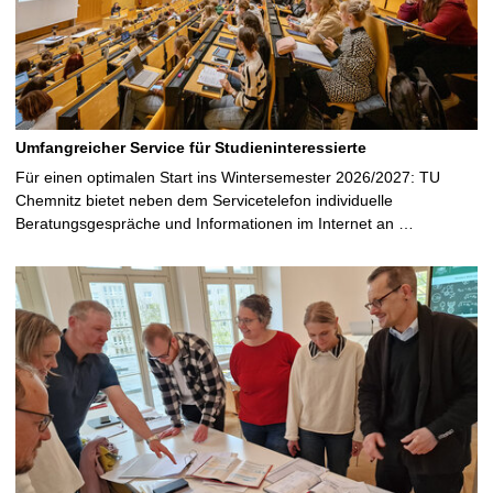
a
k
n
e
t
o
P
n
e
o
e
P
n
r
n
e
d
d
n
i
e
d
n
l
e
Umfangreicher Service für Studieninteressierte
a
s
l
Für einen optimalen Start ins Wintersemester 2026/2027: TU
t
t
s
Chemnitz bietet neben dem Servicetelefon individuelle
e
a
t
Beratungsgespräche und Informationen im Internet an …
n
n
a
f
g
n
ü
e
g
r
e
q
1
u
n
d
q
2