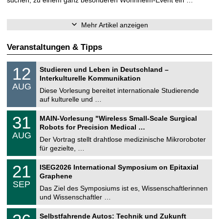
suchen, zu einem ganz besonderen Wohnheim-Event ein …
Mehr Artikel anzeigen
Veranstaltungen & Tipps
S
1
12
Studieren und Leben in Deutschland –
o
2
Interkulturelle Kommunikation
n
.
AUG
s
0
Diese Vorlesung bereitet internationale Studierende
t
8
auf kulturelle und …
i
.
g
2
T
e
3
31
MAIN-Vorlesung "Wireless Small-Scale Surgical
0
U
1
2
Robots for Precision Medical …
C
.
6
AUG
h
0
Der Vortrag stellt drahtlose medizinische Mikroroboter
e
8
für gezielte, …
m
.
n
2
T
i
2
21
ISEG2026 International Symposium on Epitaxial
0
U
t
1
2
Graphene
C
z
.
6
SEP
h
0
Das Ziel des Symposiums ist es, Wissenschaftlerinnen
e
9
und Wissenschaftler …
m
.
n
2
T
i
2
Selbstfahrende Autos: Technik und Zukunft
0
U