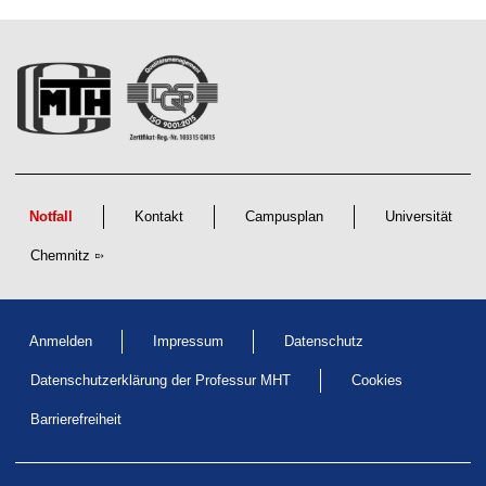
t
Notfall
Kontakt
Campusplan
Universität
Chemnitz
Anmelden
Impressum
Datenschutz
Datenschutzerklärung der Professur MHT
Cookies
Barrierefreiheit