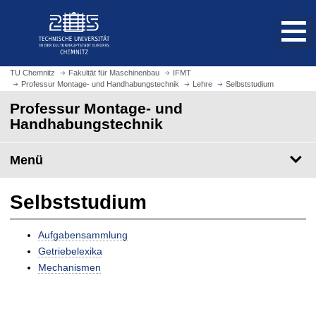
S
S
t
p
a
r
r
i
t
n
TU Chemnitz
Fakultät für Maschinenbau
IFMT
s
Professur Montage- und Handhabungstechnik
Lehre
Selbststudium
g
e
e
Professur Montage- und
i
z
Handhabungstechnik
t
u
e
m
Menü
a
H
u
a
f
u
Selbststudium
r
p
u
t
Aufgabensammlung
f
i
Getriebelexika
e
n
Mechanismen
n
h
a
l