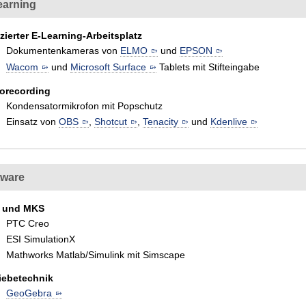
earning
zierter E-Learning-Arbeitsplatz
Dokumentenkameras von
ELMO
und
EPSON
Wacom
und
Microsoft Surface
Tablets mit Stifteingabe
orecording
Kondensatormikrofon mit Popschutz
Einsatz von
OBS
,
Shotcut
,
Tenacity
und
Kdenlive
tware
 und MKS
PTC Creo
ESI SimulationX
Mathworks Matlab/Simulink mit Simscape
iebetechnik
GeoGebra