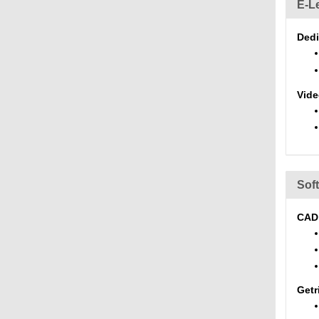
E-L
Dedi
Vide
Sof
CAD
Getr