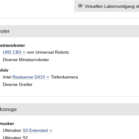
Virtuellen Laborrundgang s
oter
strieroboter
UR5 CB3
von Universal Robots
Diverse Miniaturroboter
ehör
Intel
Realsense D415
Tiefenkamera
Diverse Greifer
kzeuge
rucker
Ultimaker
S3 Extended
Ultimaker S2