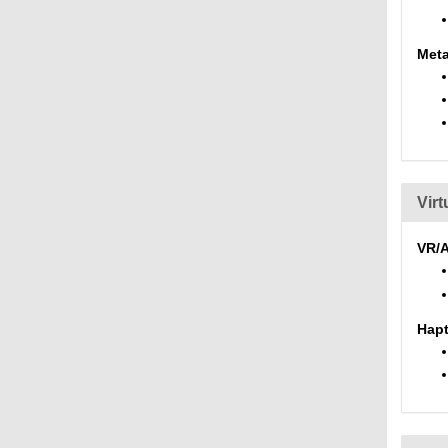
Meta
Virt
VR/
Hapt