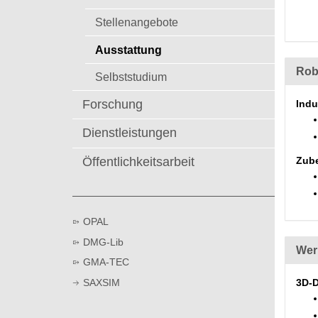
t
Stellenangebote
Ausstattung
Rob
Selbststudium
Forschung
Indu
Dienstleistungen
Öffentlichkeitsarbeit
Zub
OPAL
DMG-Lib
Wer
GMA-TEC
SAXSIM
3D-D