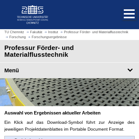
S
S
t
p
a
r
r
i
t
n
TU Chemnitz
Fakultät
Institut
Professur Förder- und Materialflusstechnik
s
Forschung
Forschungsergebnisse
g
e
e
Professur Förder- und
i
z
Materialflusstechnik
t
u
e
m
Menü
a
H
u
a
f
u
r
p
u
t
f
i
e
Auswahl von Ergebnissen aktueller Arbeiten
n
n
h
Ein Klick auf das Download-Symbol führt zur Anzeige des
a
jeweiligen Projektdatenblattes im Portable Document Format.
l