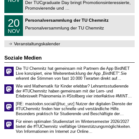
NOV
t
1
Der TUCgraduate Day bringt Promotionsinteressierte,
r
1
Promovierende und …
u
.
m
2
T
f
2
20
Personalversammlung der TU Chemnitz
0
U
ü
0
2
C
r
Personalversammlung der TU Chemnitz
.
6
NOV
h
d
1
e
e
1
m
n
.
Veranstaltungskalender
n
w
2
i
i
0
t
s
2
Soziale Medien
z
s
6
e
Die TU Chemnitz hat gemeinsam mit Partnern die App BirdNET
n
Live konzipiert, eine Weiterentwicklung der App „BirdNET“.Sie
s
erkennt die Stimmen von fast 10.000 Tierarten direkt auf…
c
h
Wie wird Mathematik für Kinder erlebbar? Lehramtsstudierende
a
der #TUChemnitz haben gemeinsam mit der Lern- und
f
Erlebniswelt Phänomenia in #Stollberg vier inter#aktive #MINT…
t
l
[RE: mastodon.social/@tuc_urz] Nutzer der digitalen Dienste der
i
#TUChemnitz finden hier schnelle und verständliche Hilfe.
c
Besonders praktisch für Studierende und Beschäftigte der…
h
e
Für einen optimalen Studienstart im Wintersemester 2026/2027
n
bietet die #TUChemnitz vielfältige Unterstützungsmöglichkeiten.
N
Von Informationen im Internet zur Online…
a