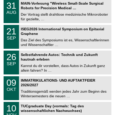
T
3
31
MAIN-Vorlesung "Wireless Small-Scale Surgical
U
1
Robots for Precision Medical …
C
.
AUG
h
0
Der Vortrag stellt drahtlose medizinische Mikroroboter
e
8
für gezielte, …
m
.
n
2
T
i
2
21
ISEG2026 International Symposium on Epitaxial
0
U
t
1
2
Graphene
C
z
.
6
SEP
h
0
Das Ziel des Symposiums ist es, Wissenschaftlerinnen
e
9
und Wissenschaftler …
m
.
n
2
T
i
2
26
Selbstfahrende Autos: Technik und Zukunft
0
U
t
6
2
hautnah erleben
C
z
.
6
SEP
h
0
Kannst du dir vorstellen, dass Autos in Zukunft ganz
e
9
allein fahren? In …
m
.
n
2
T
i
0
09
IMMATRIKULATIONS- UND AUFTAKTFEIER
0
U
t
9
2
2026/2027
C
z
.
6
OKT
h
1
Traditionsgemäß werden jedes Jahr zum Beginn des
e
0
Wintersemesters die neuen …
m
.
n
2
Z
i
1
10
TUCgraduate Day (vormals: Tag des
0
e
t
0
2
wissenschaftlichen Nachwuchses)
n
z
.
6