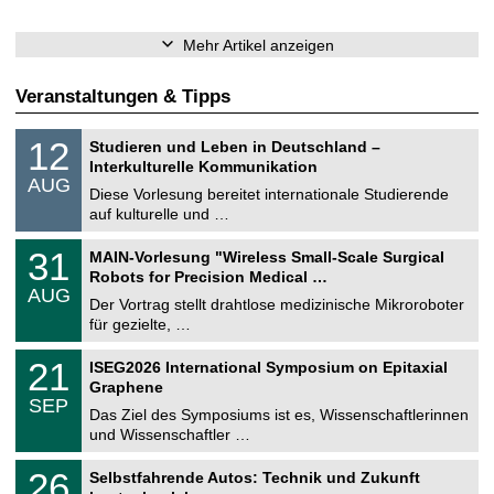
Mehr Artikel anzeigen
Veranstaltungen & Tipps
S
1
12
Studieren und Leben in Deutschland –
o
2
Interkulturelle Kommunikation
n
.
AUG
s
0
Diese Vorlesung bereitet internationale Studierende
t
8
auf kulturelle und …
i
.
g
2
T
e
3
31
MAIN-Vorlesung "Wireless Small-Scale Surgical
0
U
1
2
Robots for Precision Medical …
C
.
6
AUG
h
0
Der Vortrag stellt drahtlose medizinische Mikroroboter
e
8
für gezielte, …
m
.
n
2
T
i
2
21
ISEG2026 International Symposium on Epitaxial
0
U
t
1
2
Graphene
C
z
.
6
SEP
h
0
Das Ziel des Symposiums ist es, Wissenschaftlerinnen
e
9
und Wissenschaftler …
m
.
n
2
T
i
2
26
Selbstfahrende Autos: Technik und Zukunft
0
U
t
6