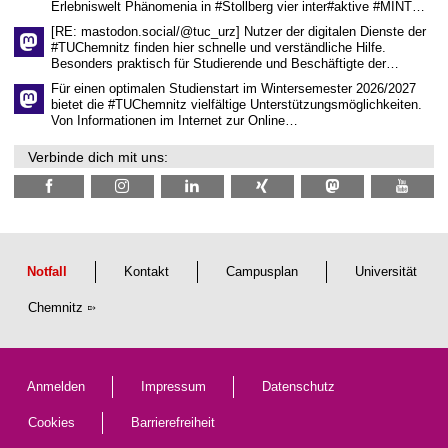
Erlebniswelt Phänomenia in #Stollberg vier inter#aktive #MINT…
s
c
[RE: mastodon.social/@tuc_urz] Nutzer der digitalen Dienste der
h
#TUChemnitz finden hier schnelle und verständliche Hilfe.
a
Besonders praktisch für Studierende und Beschäftigte der…
f
t
Für einen optimalen Studienstart im Wintersemester 2026/2027
l
bietet die #TUChemnitz vielfältige Unterstützungsmöglichkeiten.
i
Von Informationen im Internet zur Online…
c
h
Verbinde dich mit uns:
e
n
N
a
c
h
w
u
Notfall
Kontakt
Campusplan
Universität
c
h
Chemnitz
s
Anmelden
Impressum
Datenschutz
Cookies
Barrierefreiheit