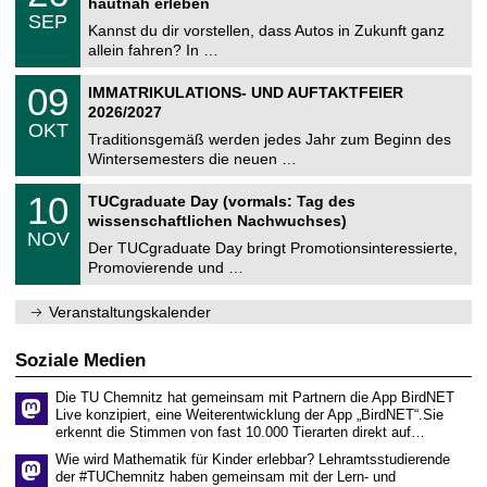
2
hautnah erleben
C
z
.
6
SEP
h
0
Kannst du dir vorstellen, dass Autos in Zukunft ganz
e
9
allein fahren? In …
m
.
n
2
T
i
0
09
IMMATRIKULATIONS- UND AUFTAKTFEIER
0
U
t
9
2
2026/2027
C
z
.
6
OKT
h
1
Traditionsgemäß werden jedes Jahr zum Beginn des
e
0
Wintersemesters die neuen …
m
.
n
2
Z
i
1
10
TUCgraduate Day (vormals: Tag des
0
e
t
0
2
wissenschaftlichen Nachwuchses)
n
z
.
6
NOV
t
1
Der TUCgraduate Day bringt Promotionsinteressierte,
r
1
Promovierende und …
u
.
m
2
f
0
Veranstaltungskalender
ü
2
r
6
d
Soziale Medien
e
n
Die TU Chemnitz hat gemeinsam mit Partnern die App BirdNET
w
Live konzipiert, eine Weiterentwicklung der App „BirdNET“.Sie
i
erkennt die Stimmen von fast 10.000 Tierarten direkt auf…
s
s
Wie wird Mathematik für Kinder erlebbar? Lehramtsstudierende
e
der #TUChemnitz haben gemeinsam mit der Lern- und
n