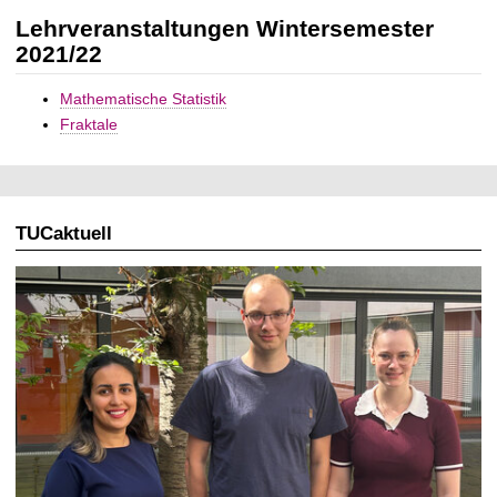
t
Lehrveranstaltungen Wintersemester
2021/22
Mathematische Statistik
Fraktale
TUCaktuell