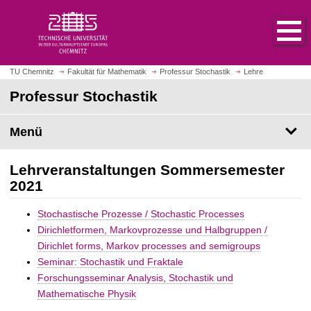
S
S
t
p
a
r
r
i
t
n
TU Chemnitz
Fakultät für Mathematik
Professur Stochastik
Lehre
s
g
Professur Stochastik
e
e
i
z
t
Menü
u
e
m
a
H
Lehrveranstaltungen Sommersemester
u
a
2021
f
u
r
p
Stochastische Prozesse / Stochastic Processes
u
t
Dirichletformen, Markovprozesse und Halbgruppen /
f
i
Dirichlet forms, Markov processes and semigroups
e
n
Seminar: Stochastik und Fraktale
n
h
Forschungsseminar Analysis, Stochastik und
a
Mathematische Physik
l