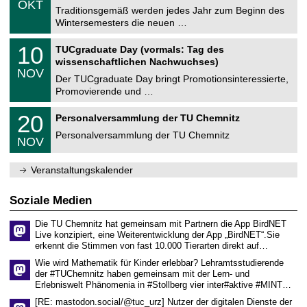
6
OKT
h
1
Traditionsgemäß werden jedes Jahr zum Beginn des
e
0
Wintersemesters die neuen …
m
.
n
2
Z
i
1
10
TUCgraduate Day (vormals: Tag des
0
e
t
0
2
wissenschaftlichen Nachwuchses)
n
z
.
6
NOV
t
1
Der TUCgraduate Day bringt Promotionsinteressierte,
r
1
Promovierende und …
u
.
m
2
T
f
2
20
Personalversammlung der TU Chemnitz
0
U
ü
0
2
C
r
Personalversammlung der TU Chemnitz
.
6
NOV
h
d
1
e
e
1
m
n
.
Veranstaltungskalender
n
w
2
i
i
0
t
s
2
Soziale Medien
z
s
6
e
Die TU Chemnitz hat gemeinsam mit Partnern die App BirdNET
n
Live konzipiert, eine Weiterentwicklung der App „BirdNET“.Sie
s
erkennt die Stimmen von fast 10.000 Tierarten direkt auf…
c
h
Wie wird Mathematik für Kinder erlebbar? Lehramtsstudierende
a
der #TUChemnitz haben gemeinsam mit der Lern- und
f
Erlebniswelt Phänomenia in #Stollberg vier inter#aktive #MINT…
t
l
[RE: mastodon.social/@tuc_urz] Nutzer der digitalen Dienste der