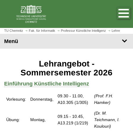
S
S
t
p
a
r
r
i
t
n
TU Chemnitz
Fak. für Informatik
Professur Künstliche Intelligenz
Lehre
s
g
Menü
e
e
i
z
t
u
Lehrangebot -
e
m
a
H
Sommersemester 2026
u
a
f
u
Einführung Künstliche Intelligenz
r
p
u
09.30 - 11.00,
(Prof. F.H.
t
Vorlesung:
Donnerstag,
f
A10.305 (1/305)
Hamker)
i
e
n
(Dr. M.
n
h
09.15 - 10.45,
Übung:
Montag,
Teichmann, I.
a
A13.219 (1/219)
Koulouri)
l