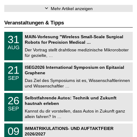
Mehr Artikel anzeigen
Veranstaltungen & Tipps
T
3
31
MAIN-Vorlesung "Wireless Small-Scale Surgical
U
1
Robots for Precision Medical …
C
.
AUG
h
0
Der Vortrag stellt drahtlose medizinische Mikroroboter
e
8
für gezielte, …
m
.
n
2
T
i
2
21
ISEG2026 International Symposium on Epitaxial
0
U
t
1
2
Graphene
C
z
.
6
SEP
h
0
Das Ziel des Symposiums ist es, Wissenschaftlerinnen
e
9
und Wissenschaftler …
m
.
n
2
T
i
2
26
Selbstfahrende Autos: Technik und Zukunft
0
U
t
6
2
hautnah erleben
C
z
.
6
SEP
h
0
Kannst du dir vorstellen, dass Autos in Zukunft ganz
e
9
allein fahren? In …
m
.
n
2
T
i
0
09
IMMATRIKULATIONS- UND AUFTAKTFEIER
0
U
t
9
2
2026/2027
C
z
.