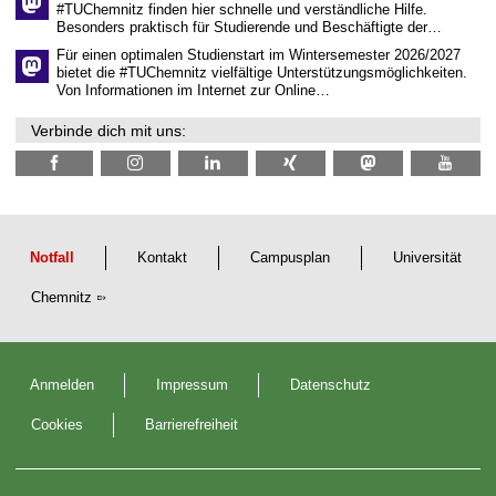
i
#TUChemnitz finden hier schnelle und verständliche Hilfe.
c
Besonders praktisch für Studierende und Beschäftigte der…
h
e
Für einen optimalen Studienstart im Wintersemester 2026/2027
n
bietet die #TUChemnitz vielfältige Unterstützungsmöglichkeiten.
N
Von Informationen im Internet zur Online…
a
c
Verbinde dich mit uns:
h
w
u
c
h
s
Notfall
Kontakt
Campusplan
Universität
Chemnitz
Anmelden
Impressum
Datenschutz
Cookies
Barrierefreiheit