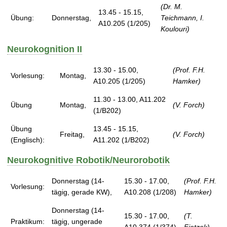
t
(Dr. M.
13.45 - 15.15,
Übung:
Donnerstag,
Teichmann, I.
A10.205 (1/205)
Koulouri)
Neurokognition II
13.30 - 15.00,
(Prof. F.H.
Vorlesung:
Montag,
A10.205 (1/205)
Hamker)
11.30 - 13.00, A11.202
Übung
Montag,
(V. Forch)
(1/B202)
Übung
13.45 - 15.15,
Freitag,
(V. Forch)
(Englisch):
A11.202 (1/B202)
Neurokognitive Robotik/Neurorobotik
Donnerstag (14-
15.30 - 17.00,
(Prof. F.H.
Vorlesung:
tägig, gerade KW),
A10.208 (1/208)
Hamker)
Donnerstag (14-
15.30 - 17.00,
(T.
Praktikum:
tägig, ungerade
A10.374 (1/374)
Fietzek)