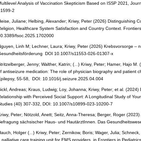
ultilevel Analysis of Vaccination Skepticism Based on ISSP 2021, Jo
01599-2
eise, Juliane; Helbing, Alexander; Kriwy, Peter (2026) Distinguishing
eligion, Healthcare System Satisfaction and Country Context. Frontier
10.3389/fsoc.2025.1702000
guyen, Linh M; Lechner, Laura; Kriwy, Peter (2026) Krebsvorsorge – n
Gesundheitsförderung DOI 10.1007/s11553-026-01307-x
tritzelberger, Jenny; Walther, Katrin; (...) Kriwy, Peter; Hamer, Hajo M.
f antiseizure medication: The role of physician biography and patient c
pilepsy, 55-58, DOI: 10.1016/j.seizure.2025.04.004
ickl, Andreas; Kraus, Ludwig; Loy, Johanna; Kriwy, Peter; et al. (202
elationship with Perceived Social Support: A Longitudinal Study of Yo
tudies (40) 307-332, DOI: 10.1007/s10899-023-10200-7
riwy, Peter; Nötzold, Anett; Seitz, Anna-Theresa; Berger, Roger (2023
efragung sächsischer Haus- und HautärztInnen. Das Gesundheitswes
auch, Holger (...) Kriwy, Peter; Zernikow, Boris; Wager, Julia; Schne
 palliative care training unit for EMS providers, in Frontiers in Pediat