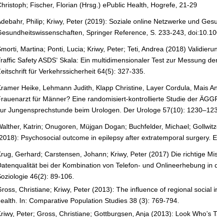
hristoph; Fischer, Florian (Hrsg.) ePublic Health, Hogrefe, 21-29
debahr, Philip; Kriwy, Peter (2019): Soziale online Netzwerke und Gesu
esundheitswissenschaften, Springer Reference, S. 233-243, doi:10.
morti, Martina; Ponti, Lucia; Kriwy, Peter; Teti, Andrea (2018) Validie
raffic Safety ASDS‘ Skala: Ein multidimensionaler Test zur Messung der 
eitschrift für Verkehrssicherheit 64(5): 327-335.
ramer Heike, Lehmann Judith, Klapp Christine, Layer Cordula, Mais An
rauenarzt für Männer? Eine randomisiert-kontrollierte Studie der ÄGG
ur Jungensprechstunde beim Urologen. Der Urologe 57(10): 1230–12
W
alther, Katrin; Onugoren, Müjgan Dogan; Buchfelder, Michael; Gollwitze
2018): Psychosocial outcome in epilepsy after extratemporal surgery. 
rug, Gerhard; Carstensen, Johann; Kriwy, Peter (2017) Die richtige M
atenqualität bei der Kombination von Telefon- und Onlineerhebung in de
oziologie 46(2): 89-106.
ross, Christiane; Kriwy, Peter (2013): The influence of regional social 
ealth.
In: Comparative Population Studies 38 (3): 769-794.
riwy, Peter; Gross, Christiane; Gottburgsen, Anja (2013): Look Who’s 