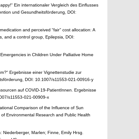
appy!“ Ein internationaler Vergleich des Einflusses
ntion und Gesundheitsförderung, DOI:
medication and perceived “fair” cost allocation: A
es, and a control group, Epilepsia, DOI:
al Emergencies in Children Under Palliative Home
tim?“ Ergebnisse einer Vignettenstudie zur
itsförderung, DOI: 10.1007/s11553-021-00916-y
Ressourcen auf COVID-19-PatientInnen. Ergebnisse
007/s11553-021-00909-x
ational Comparison of the Influence of Sun
l of Environmental Research and Public Health
: Niederberger, Marlen; Finne, Emily Hrsg.