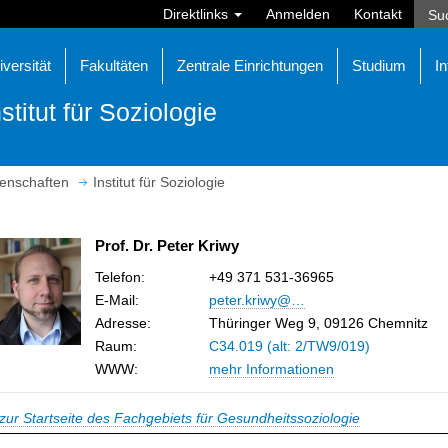
Direktlinks
Anmelden
Kontakt
iversität
Fakultäten
Zentrale Einrichtungen
Studium
In
nstitut für Soziologie
senschaften
Institut für Soziologie
Prof. Dr. Peter Kriwy
Telefon:
+49 371 531-36965
E-Mail
:
peter.kriwy@…
Adresse:
Thüringer Weg 9, 09126 Chemnitz
Raum:
C34.019 (alt: 2/TW9/019)
WWW:
mehr Informationen
zur Startseite des Fachgebiets für Gesundheitssoziologie