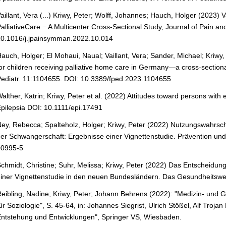
aillant, Vera (...) Kriwy, Peter; Wolff, Johannes; Hauch, Holger (2023)
alliativeCare − A Multicenter Cross-Sectional Study, Journal of Pai
0.1016/j.jpainsymman.2022.10.014
auch, Holger; El Mohaui, Naual; Vaillant, Vera; Sander, Michael; Kriwy
or children receiving palliative home care in Germany—a cross-sectiona
ediatr. 11:1104655. DOI: 10.3389/fped.2023.1104655
alther, Katrin; Kriwy, Peter et al. (2022) Attitudes toward persons with e
pilepsia DOI: 10.1111/epi.17491
ey, Rebecca; Spalteholz, Holger; Kriwy, Peter (2022) Nutzungswahrs
er Schwangerschaft: Ergebnisse einer Vignettenstudie. Prävention u
00995-5
chmidt, Christine; Suhr, Melissa; Kriwy, Peter (2022) Das Entscheidun
iner Vignettenstudie in den neuen Bundesländern. Das Gesundheits
eibling, Nadine; Kriwy, Peter; Johann Behrens (2022): "Medizin- und 
ür Soziologie", S. 45-64, in: Johannes Siegrist, Ulrich Stößel, Alf Troja
ntstehung und Entwicklungen", Springer VS, Wiesbaden.