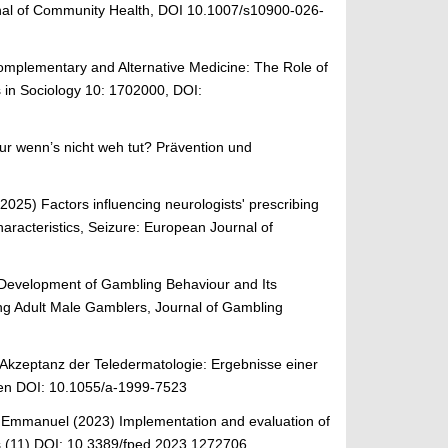
urnal of Community Health, DOI 10.1007/s10900-026-
 Complementary and Alternative Medicine: The Role of
s in Sociology 10: 1702000, DOI:
ur wenn’s nicht weh tut? Prävention und
 (2025) Factors influencing neurologists' prescribing
haracteristics, Seizure: European Journal of
4) Development of Gambling Behaviour and Its
ung Adult Male Gamblers, Journal of Gambling
) Akzeptanz der Teledermatologie: Ergebnisse einer
en DOI: 10.1055/a-1999-7523
ck, Emmanuel (2023) Implementation and evaluation of
rics (11) DOI: 10.3389/fped.2023.1272706