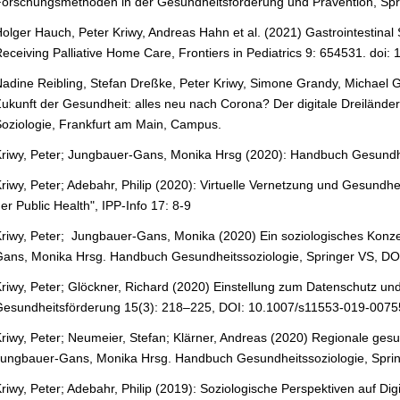
orschungsmethoden in der Gesundheitsförderung und Prävention, Spr
olger Hauch, Peter Kriwy, Andreas Hahn et al. (2021) Gastrointestinal 
eceiving Palliative Home Care, Frontiers in Pediatrics 9: 654531. doi
adine Reibling, Stefan Dreßke, Peter Kriwy, Simone Grandy, Michael
ukunft der Gesundheit: alles neu nach Corona? Der digitale Dreilände
oziologie, Frankfurt am Main, Campus.
riwy, Peter; Jungbauer-Gans, Monika
Hrsg
(2020): Handbuch Gesundh
riwy, Peter; Adebahr, Philip (2020): Virtuelle Vernetzung und Gesundh
er Public Health", IPP-Info 17: 8-9
riwy, Peter; Jungbauer-Gans, Monika (2020)
Ein soziologisches Konz
ans, Monika Hrsg. Handbuch Gesundheitssoziologie, Springer VS, DO
riwy, Peter; Glöckner, Richard (2020) Einstellung zum Datenschutz u
esundheitsförderung 15(3): 218–225,
DOI: 10.1007/s11553-019-0075
riwy, Peter; Neumeier, Stefan; Klärner, Andreas (2020) Regionale gesund
ungbauer-Gans, Monika Hrsg. Handbuch Gesundheitssoziologie, Spri
riwy, Peter; Adebahr, Philip (2019): Soziologische Perspektiven auf Dig