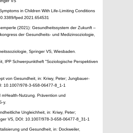
inger VS
Symptoms in Children With Life-Limiting Conditions
: 10.3389/fped.2021.654531
 Gemperle (2021): Gesundheitssystem der Zukunft –
rkongress der Gesundheits- und Medizinsoziologie,
eitssoziologie,
Springer VS
, Wiesbaden.
eit, IPP Schwerpunktheft "Soziologische Perspektiven
ept von Gesundheit
, in: Kriwy, Peter; Jungbauer-
I:
10.1007/978-3-658-06477-8_1-1
nd mHealth-Nutzung. Prävention und
5-y
.
heitliche Ungleichheit, in: Kriwy, Peter;
nger VS,
DOI:
10.1007/978-3-658-06477-8_31-1
italisierung und Gesundheit, in: Dockweiler,