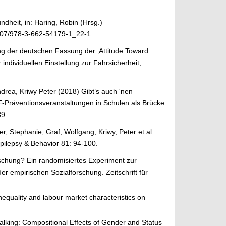
ndheit, in: Haring, Robin (Hrsg.)
1007/978-3-662-54179-1_22-1
rung der deutschen Fassung der ‚Attitude Toward
individuellen Einstellung zur Fahrsicherheit,
drea, Kriwy Peter (2018) Gibt’s auch 'nen
F-Präventionsveranstaltungen in Schulen als Brücke
39.
r, Stephanie; Graf, Wolfgang; Kriwy, Peter et al.
Epilepsy & Behavior 81: 94-100.
ischung? Ein randomisiertes Experiment zur
r empirischen Sozialforschung. Zeitschrift für
inequality and labour market characteristics on
Talking: Compositional Effects of Gender and Status