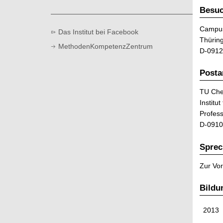
t
Besuc
Campus
Das Institut bei Facebook
Thürin
MethodenKompetenzZentrum
D-0912
Posta
TU Che
Institut
Profess
D-0910
Sprec
Zur Vor
Bildu
2013