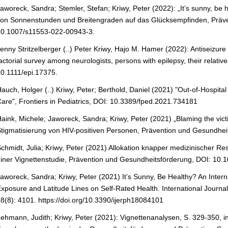
aworeck, Sandra; Stemler, Stefan; Kriwy, Peter (2022): „It’s sunny, be h
on Sonnenstunden und Breitengraden auf das Glücksempfinden, Präve
10.1007/s11553-022-00943-3.
enny Stritzelberger (..) Peter Kriwy, Hajo M. Hamer (2022): Antiseizure 
actorial survey among neurologists, persons with epilepsy, their relativ
0.1111/epi.17375.
auch, Holger (..) Kriwy, Peter; Berthold, Daniel (2021) "Out-of-Hospit
are", Frontiers in Pediatrics, DOI: 10.3389/fped.2021.734181
aink, Michele; Jaworeck, Sandra; Kriwy, Peter (2021) „Blaming the vic
tigmatisierung von HIV-positiven Personen, Prävention und Gesundhe
chmidt, Julia; Kriwy, Peter (2021) Allokation knapper medizinischer 
iner Vignettenstudie, Prävention und Gesundheitsförderung,
DOI:
10.1
aworeck, Sandra; Kriwy, Peter (2021) It’s Sunny, Be Healthy? An Intern
xposure and Latitude Lines on Self-Rated Health. International Journa
8(8): 4101. https://doi.org/10.3390/ijerph18084101
ehmann, Judith; Kriwy, Peter (2021): Vignettenanalysen, S. 329-350, in