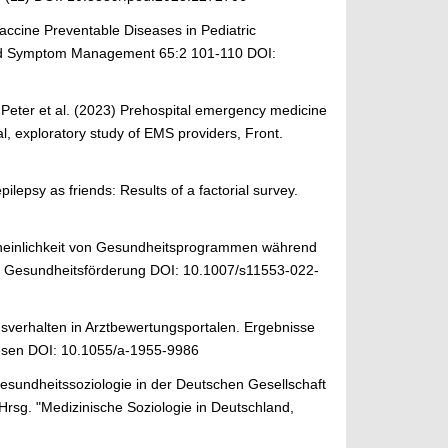
 Vaccine Preventable Diseases in Pediatric
n and Symptom Management 65:2 101-110 DOI:
, Peter et al. (2023) Prehospital emergency medicine
l, exploratory study of EMS providers, Front.
pilepsy as friends: Results of a factorial survey.
cheinlichkeit von Gesundheitsprogrammen während
nd Gesundheitsförderung DOI: 10.1007/s11553-022-
gsverhalten in Arztbewertungsportalen. Ergebnisse
wesen DOI: 10.1055/a-1955-9986
Gesundheitssoziologie in der Deutschen Gesellschaft
n Hrsg. "Medizinische Soziologie in Deutschland,