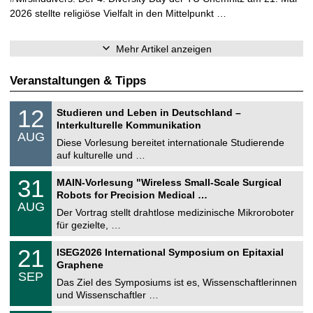
2026 stellte religiöse Vielfalt in den Mittelpunkt …
Mehr Artikel anzeigen
Veranstaltungen & Tipps
S
1
12
Studieren und Leben in Deutschland –
o
2
Interkulturelle Kommunikation
n
.
AUG
s
0
Diese Vorlesung bereitet internationale Studierende
t
8
auf kulturelle und …
i
.
g
2
T
e
3
31
MAIN-Vorlesung "Wireless Small-Scale Surgical
0
U
1
2
Robots for Precision Medical …
C
.
6
AUG
h
0
Der Vortrag stellt drahtlose medizinische Mikroroboter
e
8
für gezielte, …
m
.
n
2
T
i
2
21
ISEG2026 International Symposium on Epitaxial
0
U
t
1
2
Graphene
C
z
.
6
SEP
h
0
Das Ziel des Symposiums ist es, Wissenschaftlerinnen
e
9
und Wissenschaftler …
m
.
n