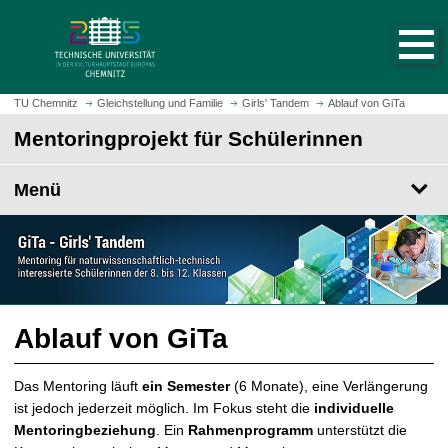
S
S
t
p
a
r
r
i
t
n
TU Chemnitz
Gleichstellung und Familie
Girls' Tandem
Ablauf von GiTa
s
g
Mentoringprojekt für Schülerinnen
e
e
i
z
t
Menü
u
e
m
a
H
u
a
f
u
r
p
u
t
Ablauf von GiTa
f
i
e
n
n
Das Mentoring läuft
ein Semester
(6 Monate), eine Verlängerung
h
ist jedoch jederzeit möglich. Im Fokus steht die
individuelle
a
Mentoringbeziehung
. Ein
Rahmenprogramm
unterstützt die
l