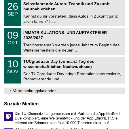
2
T
i
2
26
Selbstfahrende Autos: Technik und Zukunft
0
U
t
6
2
hautnah erleben
C
z
.
6
SEP
h
0
Kannst du dir vorstellen, dass Autos in Zukunft ganz
e
9
allein fahren? In …
m
.
n
2
T
i
0
09
IMMATRIKULATIONS- UND AUFTAKTFEIER
0
U
t
9
2
2026/2027
C
z
.
6
OKT
h
1
Traditionsgemäß werden jedes Jahr zum Beginn des
e
0
Wintersemesters die neuen …
m
.
n
2
Z
i
1
10
TUCgraduate Day (vormals: Tag des
0
e
t
0
2
wissenschaftlichen Nachwuchses)
n
z
.
6
NOV
t
1
Der TUCgraduate Day bringt Promotionsinteressierte,
r
1
Promovierende und …
u
.
m
2
f
0
Veranstaltungskalender
ü
2
r
6
d
Soziale Medien
e
n
Die TU Chemnitz hat gemeinsam mit Partnern die App BirdNET
w
Live konzipiert, eine Weiterentwicklung der App „BirdNET“.Sie
i
erkennt die Stimmen von fast 10.000 Tierarten direkt auf…
s
s