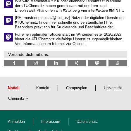
Wie wird Mathematik für Kinder erlebbar? Lehramtsstudierende
e
der #TUChemnitz haben gemeinsam mit der Lern- und
n
Erlebniswelt Phänomenia in #Stollberg vier inter#aktive #MINT…
s
c
[RE: mastodon.social/@tuc_urz] Nutzer der digitalen Dienste der
h
#TUChemnitz finden hier schnelle und verständliche Hilfe.
a
Besonders praktisch für Studierende und Beschäftigte der…
f
t
Für einen optimalen Studienstart im Wintersemester 2026/2027
l
bietet die #TUChemnitz vielfältige Unterstützungsmöglichkeiten.
i
Von Informationen im Internet zur Online…
c
h
Verbinde dich mit uns:
e
n
N
a
c
h
w
u
Notfall
Kontakt
Campusplan
Universität
c
h
Chemnitz
s
Anmelden
Impressum
Datenschutz