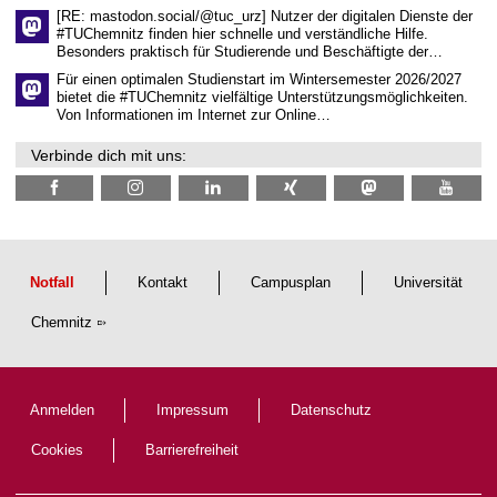
c
[RE: mastodon.social/@tuc_urz] Nutzer der digitalen Dienste der
h
#TUChemnitz finden hier schnelle und verständliche Hilfe.
a
Besonders praktisch für Studierende und Beschäftigte der…
f
t
Für einen optimalen Studienstart im Wintersemester 2026/2027
l
bietet die #TUChemnitz vielfältige Unterstützungsmöglichkeiten.
i
Von Informationen im Internet zur Online…
c
h
Verbinde dich mit uns:
e
n
N
a
c
h
w
u
Notfall
Kontakt
Campusplan
Universität
c
h
Chemnitz
s
Anmelden
Impressum
Datenschutz
Cookies
Barrierefreiheit