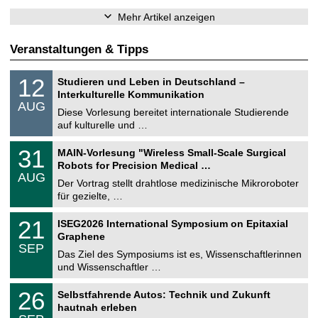
Mehr Artikel anzeigen
Veranstaltungen & Tipps
S
1
12
Studieren und Leben in Deutschland –
o
2
Interkulturelle Kommunikation
n
.
AUG
s
0
Diese Vorlesung bereitet internationale Studierende
t
8
auf kulturelle und …
i
.
g
2
T
e
3
31
MAIN-Vorlesung "Wireless Small-Scale Surgical
0
U
1
2
Robots for Precision Medical …
C
.
6
AUG
h
0
Der Vortrag stellt drahtlose medizinische Mikroroboter
e
8
für gezielte, …
m
.
n
2
T
i
2
21
ISEG2026 International Symposium on Epitaxial
0
U
t
1
2
Graphene
C
z
.
6
SEP
h
0
Das Ziel des Symposiums ist es, Wissenschaftlerinnen
e
9
und Wissenschaftler …
m
.
n
2
T
i
2
26
Selbstfahrende Autos: Technik und Zukunft
0
U
t
6
2
hautnah erleben
C
z
.
6