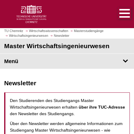
S
S
t
p
a
r
r
i
t
n
TU Chemnitz
Wirtschaftswissenschaften
Masterstudiengänge
s
Wirtschaftsingenieurwesen
Newsletter
g
e
e
Master Wirtschaftsingenieurwesen
i
z
t
u
Menü
e
m
a
H
u
a
f
Newsletter
u
r
p
u
t
Den Studierenden des Studiengangs Master
f
i
Wirtschaftsingenieurwesen erhalten
über ihre TUC-Adresse
e
n
den
Newsletter des Studiengangs.
n
h
a
Über den Newsletter werden allgemeine Informationen zum
l
Studiengang Master Wirtschaftsingenieurwesen - wie