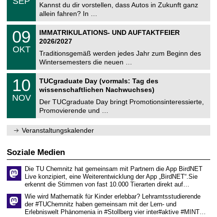
SEP
h
0
Kannst du dir vorstellen, dass Autos in Zukunft ganz
e
9
allein fahren? In …
m
.
n
2
T
i
0
09
IMMATRIKULATIONS- UND AUFTAKTFEIER
0
U
t
9
2
2026/2027
C
z
.
6
OKT
h
1
Traditionsgemäß werden jedes Jahr zum Beginn des
e
0
Wintersemesters die neuen …
m
.
n
2
Z
i
1
10
TUCgraduate Day (vormals: Tag des
0
e
t
0
2
wissenschaftlichen Nachwuchses)
n
z
.
6
NOV
t
1
Der TUCgraduate Day bringt Promotionsinteressierte,
r
1
Promovierende und …
u
.
m
2
f
0
Veranstaltungskalender
ü
2
r
6
d
Soziale Medien
e
n
Die TU Chemnitz hat gemeinsam mit Partnern die App BirdNET
w
Live konzipiert, eine Weiterentwicklung der App „BirdNET“.Sie
i
erkennt die Stimmen von fast 10.000 Tierarten direkt auf…
s
s
Wie wird Mathematik für Kinder erlebbar? Lehramtsstudierende
e
der #TUChemnitz haben gemeinsam mit der Lern- und
n
Erlebniswelt Phänomenia in #Stollberg vier inter#aktive #MINT…
s