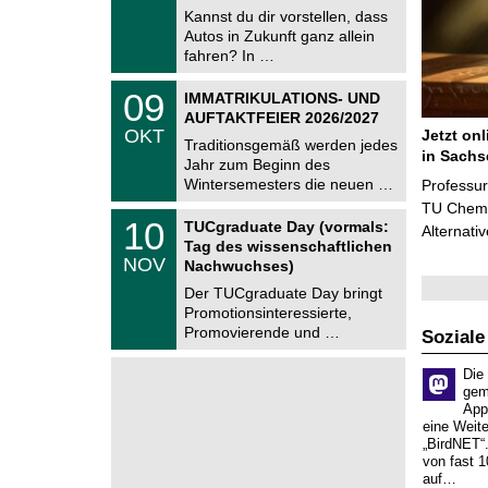
e
9
Kannst du dir vorstellen, dass
m
.
Autos in Zukunft ganz allein
n
2
i
fahren? In …
0
t
2
z
T
6
0
09
IMMATRIKULATIONS- UND
U
9
AUFTAKTFEIER 2026/2027
C
.
OKT
Jetzt on
h
1
Traditionsgemäß werden jedes
e
in Sachs
0
Jahr zum Beginn des
m
.
Wintersemesters die neuen …
n
Professu
2
i
TU Chemni
0
Z
t
1
10
2
TUCgraduate Day (vormals:
Alternati
e
z
0
6
Tag des wissenschaftlichen
n
.
NOV
t
Nachwuchses)
1
r
1
Der TUCgraduate Day bringt
u
.
Promotionsinteressierte,
m
2
f
Promovierende und …
Soziale
0
ü
2
r
6
Die
d
gem
e
App
n
w
eine Weit
i
„BirdNET“
s
von fast 1
s
auf…