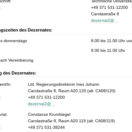
chrift:
Technische Universit
:
+49 371 531-12200
Carolastraße 8
dezernat2@…
gszeiten des Dezernates:
s-donnerstags
8.00 bis 11.00 Uhr un
8.00 bis 11.00 Uhr
nach Vereinbarung
g des Dezernates:
nt/In:
Ltd. Regierungsdirektorin Ines Johann
Carolastraße 8, Raum A20.120 (alt: CA08/120)
:
+49 371 531-12200
dezernat2@…
riat:
Constanze Krumbiegel
Carolastraße 8, Raum A20.119 (alt: CA08/119)
:
+49 371 531-38244