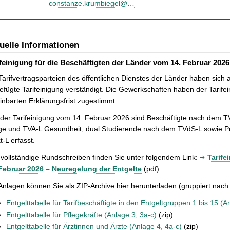
constanze.krumbiegel@…
uelle Informationen
ifeinigung für die Beschäftigten der Länder vom 14. Februar 202
Tarifvertragsparteien des öffentlichen Dienstes der Länder haben sich
efügte Tarifeinigung verständigt. Die Gewerkschaften haben der Tarife
inbarten Erklärungsfrist zugestimmt.
der Tarifeinigung vom 14. Februar 2026 sind Beschäftigte nach dem 
ge und TVA-L Gesundheit, dual Studierende nach dem TVdS-L sowie P
t-L erfasst.
vollständige Rundschreiben finden Sie unter folgendem Link:
Tarife
 Februar 2026 – Neuregelung der Entgelte
(pdf).
Anlagen können Sie als ZIP-Archive hier herunterladen (gruppiert nach
Entgelttabelle für Tarifbeschäftigte in den Entgeltgruppen 1 bis 15 (A
Entgelttabelle für Pflegekräfte (Anlage 3, 3a-c)
(zip)
Entgelttabelle für Ärztinnen und Ärzte (Anlage 4, 4a-c)
(zip)