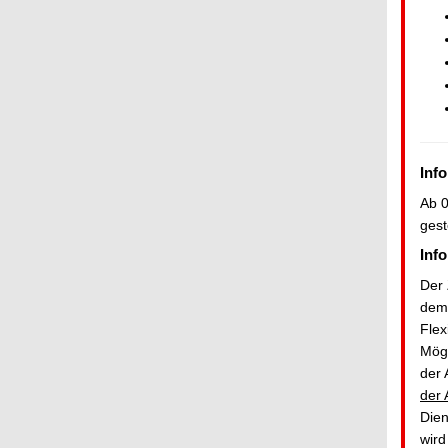
Inf
Ab 0
gest
Inf
Der 
dem 
Flex
Mögl
der 
der 
Dien
wird