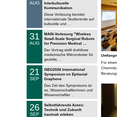
.
AUG
s
Interkulturelle
0
t
Kommunikation
8
i
.
Diese Vorlesung bereitet
g
2
e
internationale Studierende auf
0
kulturelle und …
2
6
T
3
31
MAIN-Vorlesung "Wireless
U
1
Small-Scale Surgical Robots
C
.
AUG
h
for Precision Medical …
0
e
8
Der Vortrag stellt drahtlose
m
.
medizinische Mikroroboter für
n
Umfangre
2
i
gezielte, …
0
Für einen
t
2
z
T
Chemnitz 
6
2
21
ISEG2026 International
U
1
Beratung
Symposium on Epitaxial
C
.
SEP
h
Graphene
0
e
9
Das Ziel des Symposiums ist
m
.
es, Wissenschaftlerinnen und
n
2
i
Wissenschaftler …
0
t
2
z
T
6
2
26
Selbstfahrende Autos:
U
6
Technik und Zukunft
C
.
SEP
h
hautnah erleben
0