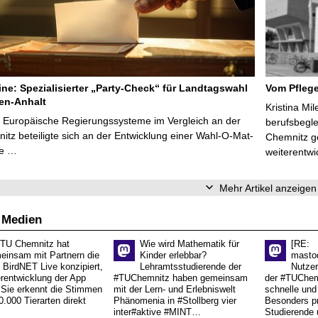
line: Spezialisierter „Party-Check“ für Landtagswahl
Vom Pfleg
en-Anhalt
Kristina Mi
r Europäische Regierungssysteme im Vergleich an der
berufsbegl
tz beteiligte sich an der Entwicklung einer Wahl-O-Mat-
Chemnitz ge
ve …
weiterentwi
Mehr Artikel anzeigen
 Medien
 TU Chemnitz hat
Wie wird Mathematik für
[RE:
einsam mit Partnern die
Kinder erlebbar?
masto
 BirdNET Live konzipiert,
Lehramtsstudierende der
Nutzer
erentwicklung der App
#TUChemnitz haben gemeinsam
der #TUChemn
.Sie erkennt die Stimmen
mit der Lern- und Erlebniswelt
schnelle und 
0.000 Tierarten direkt
Phänomenia in #Stollberg vier
Besonders pr
inter#aktive #MINT…
Studierende 