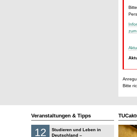
Bitt
Pers
Info
zum
Aktu
Aktu
Anregun
Bitte r
Veranstaltungen & Tipps
TUCaktu
S
1
12
Studieren und Leben in
o
2
Deutschland –
n