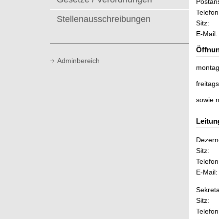
Postans
t
Telefon
Stellenausschreibungen
Sitz:
E-Mail:
Öffnun
Adminbereich
montag
freitags
sowie 
Leitun
Dezerne
Sitz:
Telefon
E-Mail:
Sekreta
Sitz:
Telefon