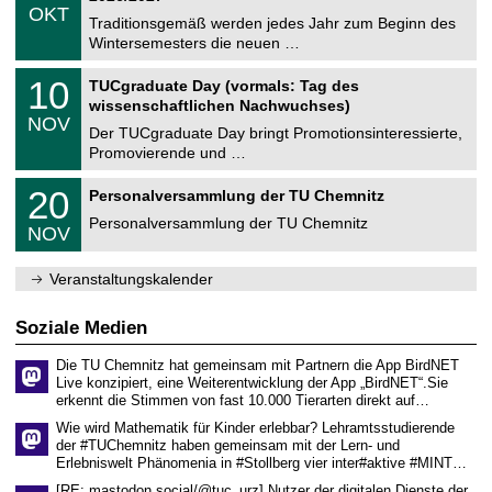
z
.
6
OKT
h
1
Traditionsgemäß werden jedes Jahr zum Beginn des
e
0
Wintersemesters die neuen …
m
.
n
2
Z
i
1
10
TUCgraduate Day (vormals: Tag des
0
e
t
0
2
wissenschaftlichen Nachwuchses)
n
z
.
6
NOV
t
1
Der TUCgraduate Day bringt Promotionsinteressierte,
r
1
Promovierende und …
u
.
m
2
T
f
2
20
Personalversammlung der TU Chemnitz
0
U
ü
0
2
C
r
Personalversammlung der TU Chemnitz
.
6
NOV
h
d
1
e
e
1
m
n
.
Veranstaltungskalender
n
w
2
i
i
0
t
s
2
Soziale Medien
z
s
6
e
Die TU Chemnitz hat gemeinsam mit Partnern die App BirdNET
n
Live konzipiert, eine Weiterentwicklung der App „BirdNET“.Sie
s
erkennt die Stimmen von fast 10.000 Tierarten direkt auf…
c
h
Wie wird Mathematik für Kinder erlebbar? Lehramtsstudierende
a
der #TUChemnitz haben gemeinsam mit der Lern- und
f
Erlebniswelt Phänomenia in #Stollberg vier inter#aktive #MINT…
t
l
[RE: mastodon.social/@tuc_urz] Nutzer der digitalen Dienste der