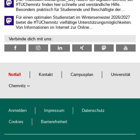
i
#TUChemnitz finden hier schnelle und verständliche Hilfe.
c
Besonders praktisch für Studierende und Beschäftigte der…
h
e
Für einen optimalen Studienstart im Wintersemester 2026/2027
n
bietet die #TUChemnitz vielfältige Unterstützungsmöglichkeiten.
N
Von Informationen im Internet zur Online…
a
c
Verbinde dich mit uns:
h
w
u
c
h
s
Notfall
Kontakt
Campusplan
Universität
Chemnitz
Anmelden
Impressum
Datenschutz
Cookies
Barrierefreiheit