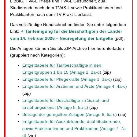
L BBiG, TVA-L Pflege und TVA-L Gesundheit, dual
Studierende nach dem TVdS-L sowie Praktikantinnen und
Praktikanten nach dem TV Prakt-L erfasst.
Das vollständige Rundschreiben finden Sie unter folgendem
Link:
Tarifeinigung für die Beschäftigten der Länder
vom 14. Februar 2026 – Neuregelung der Entgelte
(pdf).
Die Anlagen können Sie als ZIP-Archive hier herunterladen
(gruppiert nach Kategorien):
Entgelttabelle für Tarifbeschäftigte in den
Entgeltgruppen 1 bis 15 (Anlage 2, 2a-d)
(zip)
Entgelttabelle für Pflegekräfte (Anlage 3, 3a-c)
(zip)
Entgelttabelle für Ärztinnen und Ärzte (Anlage 4, 4a-c)
(zip)
Entgelttabelle für Beschäftigte im Sozial- und
Erziehungsdienst (Anlage 5, 5a-c)
(zip)
Beträge der geregelten Zulagen (Anlage 6, 6a-c)
(zip)
Entgelttabelle für Auszubildende, dual Studierende,
sowie Praktikantinnen und Praktikanten (Anlage 7, 7a-
d)
(zip)