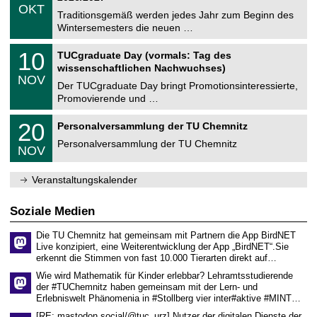
z
.
6
OKT
h
1
Traditionsgemäß werden jedes Jahr zum Beginn des
e
0
Wintersemesters die neuen …
m
.
n
2
Z
i
1
10
TUCgraduate Day (vormals: Tag des
0
e
t
0
2
wissenschaftlichen Nachwuchses)
n
z
.
6
NOV
t
1
Der TUCgraduate Day bringt Promotionsinteressierte,
r
1
Promovierende und …
u
.
m
2
T
f
2
20
Personalversammlung der TU Chemnitz
0
U
ü
0
2
C
r
Personalversammlung der TU Chemnitz
.
6
NOV
h
d
1
e
e
1
m
n
.
Veranstaltungskalender
n
w
2
i
i
0
t
s
2
Soziale Medien
z
s
6
e
Die TU Chemnitz hat gemeinsam mit Partnern die App BirdNET
n
Live konzipiert, eine Weiterentwicklung der App „BirdNET“.Sie
s
erkennt die Stimmen von fast 10.000 Tierarten direkt auf…
c
h
Wie wird Mathematik für Kinder erlebbar? Lehramtsstudierende
a
der #TUChemnitz haben gemeinsam mit der Lern- und
f
Erlebniswelt Phänomenia in #Stollberg vier inter#aktive #MINT…
t
l
[RE: mastodon.social/@tuc_urz] Nutzer der digitalen Dienste der