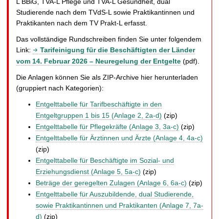
L BBiG, TVA-L Pflege und TVA-L Gesundheit, dual
Studierende nach dem TVdS-L sowie Praktikantinnen und
Praktikanten nach dem TV Prakt-L erfasst.
Das vollständige Rundschreiben finden Sie unter folgendem
Link:
Tarifeinigung für die Beschäftigten der Länder
vom 14. Februar 2026 – Neuregelung der Entgelte
(pdf).
Die Anlagen können Sie als ZIP-Archive hier herunterladen
(gruppiert nach Kategorien):
Entgelttabelle für Tarifbeschäftigte in den
Entgeltgruppen 1 bis 15 (Anlage 2, 2a-d)
(zip)
Entgelttabelle für Pflegekräfte (Anlage 3, 3a-c)
(zip)
Entgelttabelle für Ärztinnen und Ärzte (Anlage 4, 4a-c)
(zip)
Entgelttabelle für Beschäftigte im Sozial- und
Erziehungsdienst (Anlage 5, 5a-c)
(zip)
Beträge der geregelten Zulagen (Anlage 6, 6a-c)
(zip)
Entgelttabelle für Auszubildende, dual Studierende,
sowie Praktikantinnen und Praktikanten (Anlage 7, 7a-
d)
(zip)