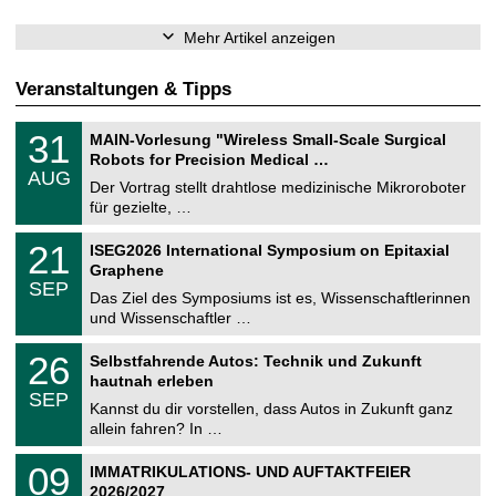
Mehr Artikel anzeigen
Veranstaltungen & Tipps
T
3
31
MAIN-Vorlesung "Wireless Small-Scale Surgical
U
1
Robots for Precision Medical …
C
.
AUG
h
0
Der Vortrag stellt drahtlose medizinische Mikroroboter
e
8
für gezielte, …
m
.
n
2
T
i
2
21
ISEG2026 International Symposium on Epitaxial
0
U
t
1
2
Graphene
C
z
.
6
SEP
h
0
Das Ziel des Symposiums ist es, Wissenschaftlerinnen
e
9
und Wissenschaftler …
m
.
n
2
T
i
2
26
Selbstfahrende Autos: Technik und Zukunft
0
U
t
6
2
hautnah erleben
C
z
.
6
SEP
h
0
Kannst du dir vorstellen, dass Autos in Zukunft ganz
e
9
allein fahren? In …
m
.
n
2
T
i
0
09
IMMATRIKULATIONS- UND AUFTAKTFEIER
0
U
t
9
2
2026/2027
C