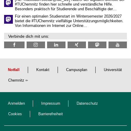
i
#TUChemnitz finden hier schnelle und verständliche Hilfe.
c
Besonders praktisch für Studierende und Beschäftigte der…
h
e
Für einen optimalen Studienstart im Wintersemester 2026/2027
n
bietet die #TUChemnitz vielfältige Unterstützungsmöglichkeiten.
N
Von Informationen im Internet zur Online…
a
c
Verbinde dich mit uns:
h
w
u
c
h
s
Notfall
Kontakt
Campusplan
Universität
Chemnitz
Anmelden
Impressum
Datenschutz
Cookies
Barrierefreiheit