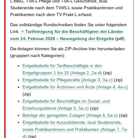
L BBiG, TVA-L Pflege und TVA-L Gesundheit, dual
Studierende nach dem TVdS-L sowie Praktikantinnen und
Praktikanten nach dem TV Prakt-L erfasst.
Das vollständige Rundschreiben finden Sie unter folgendem
Link:
Tarifeinigung für die Beschäftigten der Länder
vom 14. Februar 2026 – Neuregelung der Entgelte
(pdf).
Die Anlagen können Sie als ZIP-Archive hier herunterladen
(gruppiert nach Kategorien):
Entgelttabelle für Tarifbeschäftigte in den
Entgeltgruppen 1 bis 15 (Anlage 2, 2a-d)
(zip)
Entgelttabelle für Pflegekräfte (Anlage 3, 3a-c)
(zip)
Entgelttabelle für Ärztinnen und Ärzte (Anlage 4, 4a-c)
(zip)
Entgelttabelle für Beschäftigte im Sozial- und
Erziehungsdienst (Anlage 5, 5a-c)
(zip)
Beträge der geregelten Zulagen (Anlage 6, 6a-c)
(zip)
Entgelttabelle für Auszubildende, dual Studierende,
sowie Praktikantinnen und Praktikanten (Anlage 7, 7a-
d)
(zip)