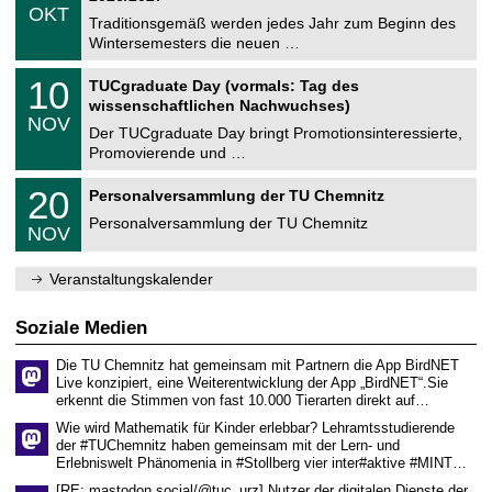
z
.
6
OKT
h
1
Traditionsgemäß werden jedes Jahr zum Beginn des
e
0
Wintersemesters die neuen …
m
.
n
2
Z
i
1
10
TUCgraduate Day (vormals: Tag des
0
e
t
0
2
wissenschaftlichen Nachwuchses)
n
z
.
6
NOV
t
1
Der TUCgraduate Day bringt Promotionsinteressierte,
r
1
Promovierende und …
u
.
m
2
T
f
2
20
Personalversammlung der TU Chemnitz
0
U
ü
0
2
C
r
Personalversammlung der TU Chemnitz
.
6
NOV
h
d
1
e
e
1
m
n
.
Veranstaltungskalender
n
w
2
i
i
0
t
s
2
Soziale Medien
z
s
6
e
Die TU Chemnitz hat gemeinsam mit Partnern die App BirdNET
n
Live konzipiert, eine Weiterentwicklung der App „BirdNET“.Sie
s
erkennt die Stimmen von fast 10.000 Tierarten direkt auf…
c
h
Wie wird Mathematik für Kinder erlebbar? Lehramtsstudierende
a
der #TUChemnitz haben gemeinsam mit der Lern- und
f
Erlebniswelt Phänomenia in #Stollberg vier inter#aktive #MINT…
t
l
[RE: mastodon.social/@tuc_urz] Nutzer der digitalen Dienste der