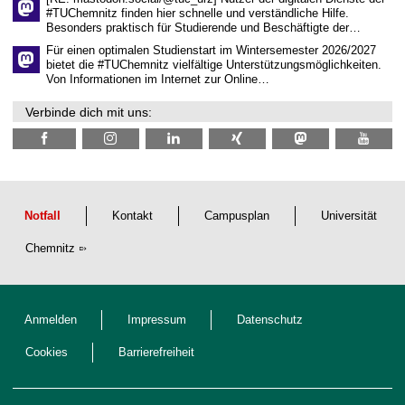
i
#TUChemnitz finden hier schnelle und verständliche Hilfe.
c
Besonders praktisch für Studierende und Beschäftigte der…
h
e
Für einen optimalen Studienstart im Wintersemester 2026/2027
n
bietet die #TUChemnitz vielfältige Unterstützungsmöglichkeiten.
N
Von Informationen im Internet zur Online…
a
c
Verbinde dich mit uns:
h
w
u
c
h
s
Notfall
Kontakt
Campusplan
Universität
Chemnitz
Anmelden
Impressum
Datenschutz
Cookies
Barrierefreiheit