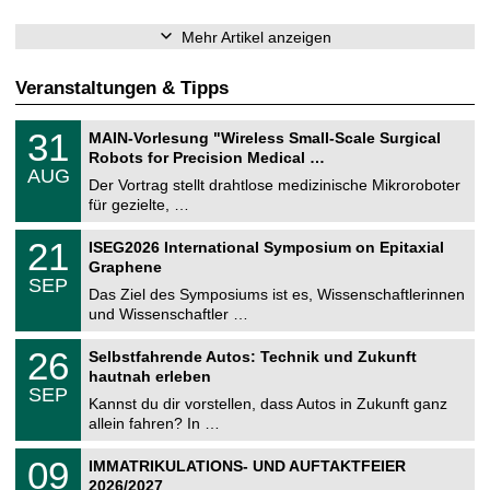
Mehr Artikel anzeigen
Veranstaltungen & Tipps
T
3
31
MAIN-Vorlesung "Wireless Small-Scale Surgical
U
1
Robots for Precision Medical …
C
.
AUG
h
0
Der Vortrag stellt drahtlose medizinische Mikroroboter
e
8
für gezielte, …
m
.
n
2
T
i
2
21
ISEG2026 International Symposium on Epitaxial
0
U
t
1
2
Graphene
C
z
.
6
SEP
h
0
Das Ziel des Symposiums ist es, Wissenschaftlerinnen
e
9
und Wissenschaftler …
m
.
n
2
T
i
2
26
Selbstfahrende Autos: Technik und Zukunft
0
U
t
6
2
hautnah erleben
C
z
.
6
SEP
h
0
Kannst du dir vorstellen, dass Autos in Zukunft ganz
e
9
allein fahren? In …
m
.
n
2
T
i
0
09
IMMATRIKULATIONS- UND AUFTAKTFEIER
0
U
t
9
2
2026/2027
C