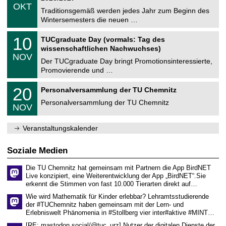
z
.
6
OKT
h
1
Traditionsgemäß werden jedes Jahr zum Beginn des
e
0
Wintersemesters die neuen …
m
.
n
2
Z
i
1
10
TUCgraduate Day (vormals: Tag des
0
e
t
0
2
wissenschaftlichen Nachwuchses)
n
z
.
6
NOV
t
1
Der TUCgraduate Day bringt Promotionsinteressierte,
r
1
Promovierende und …
u
.
m
2
T
f
2
20
Personalversammlung der TU Chemnitz
0
U
ü
0
2
C
r
Personalversammlung der TU Chemnitz
.
6
NOV
h
d
1
e
e
1
m
n
.
Veranstaltungskalender
n
w
2
i
i
0
t
s
2
Soziale Medien
z
s
6
e
Die TU Chemnitz hat gemeinsam mit Partnern die App BirdNET
n
Live konzipiert, eine Weiterentwicklung der App „BirdNET“.Sie
s
erkennt die Stimmen von fast 10.000 Tierarten direkt auf…
c
h
Wie wird Mathematik für Kinder erlebbar? Lehramtsstudierende
a
der #TUChemnitz haben gemeinsam mit der Lern- und
f
Erlebniswelt Phänomenia in #Stollberg vier inter#aktive #MINT…
t
l
[RE: mastodon.social/@tuc_urz] Nutzer der digitalen Dienste der