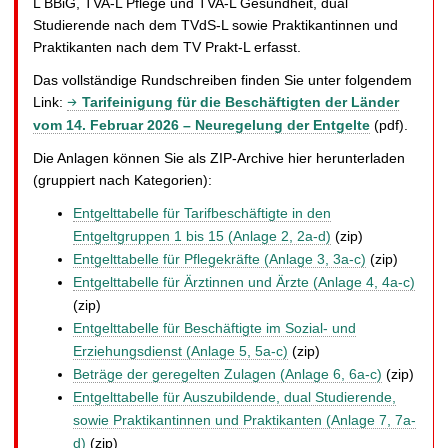
L BBiG, TVA-L Pflege und TVA-L Gesundheit, dual
Studierende nach dem TVdS-L sowie Praktikantinnen und
Praktikanten nach dem TV Prakt-L erfasst.
Das vollständige Rundschreiben finden Sie unter folgendem
Link:
Tarifeinigung für die Beschäftigten der Länder
vom 14. Februar 2026 – Neuregelung der Entgelte
(pdf).
Die Anlagen können Sie als ZIP-Archive hier herunterladen
(gruppiert nach Kategorien):
Entgelttabelle für Tarifbeschäftigte in den
Entgeltgruppen 1 bis 15 (Anlage 2, 2a-d)
(zip)
Entgelttabelle für Pflegekräfte (Anlage 3, 3a-c)
(zip)
Entgelttabelle für Ärztinnen und Ärzte (Anlage 4, 4a-c)
(zip)
Entgelttabelle für Beschäftigte im Sozial- und
Erziehungsdienst (Anlage 5, 5a-c)
(zip)
Beträge der geregelten Zulagen (Anlage 6, 6a-c)
(zip)
Entgelttabelle für Auszubildende, dual Studierende,
sowie Praktikantinnen und Praktikanten (Anlage 7, 7a-
d)
(zip)