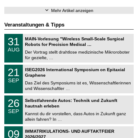
Mehr Artikel anzeigen
Veranstaltungen & Tipps
T
3
31
MAIN-Vorlesung "Wireless Small-Scale Surgical
U
1
Robots for Precision Medical …
C
.
AUG
h
0
Der Vortrag stellt drahtlose medizinische Mikroroboter
e
8
für gezielte, …
m
.
n
2
T
i
2
21
ISEG2026 International Symposium on Epitaxial
0
U
t
1
2
Graphene
C
z
.
6
SEP
h
0
Das Ziel des Symposiums ist es, Wissenschaftlerinnen
e
9
und Wissenschaftler …
m
.
n
2
T
i
2
26
Selbstfahrende Autos: Technik und Zukunft
0
U
t
6
2
hautnah erleben
C
z
.
6
SEP
h
0
Kannst du dir vorstellen, dass Autos in Zukunft ganz
e
9
allein fahren? In …
m
.
n
2
T
i
0
09
IMMATRIKULATIONS- UND AUFTAKTFEIER
0
U
t
9
2
2026/2027
C