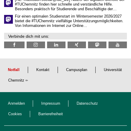
i
#TUChemnitz finden hier schnelle und verständliche Hilfe.
c
Besonders praktisch für Studierende und Beschäftigte der…
h
e
Für einen optimalen Studienstart im Wintersemester 2026/2027
n
bietet die #TUChemnitz vielfältige Unterstützungsmöglichkeiten.
N
Von Informationen im Internet zur Online…
a
c
Verbinde dich mit uns:
h
w
u
c
h
s
Notfall
Kontakt
Campusplan
Universität
Chemnitz
Anmelden
Impressum
Datenschutz
Cookies
Barrierefreiheit