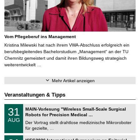
Vom Pflegeberuf ins Management
Kristina Milewski hat nach ihrem VWA-Abschluss erfolgreich ein
berufsbegleitendes Bachelorstudium „Management“ an der TU
Chemnitz gemeistert und damit ihren Bildungsweg strategisch
weiterentwickelt …
Mehr Artikel anzeigen
Veranstaltungen & Tipps
T
3
31
MAIN-Vorlesung "Wireless Small-Scale Surgical
U
1
Robots for Precision Medical …
C
.
AUG
h
0
Der Vortrag stellt drahtlose medizinische Mikroroboter
e
8
für gezielte, …
m
.
n
2
T
i
2