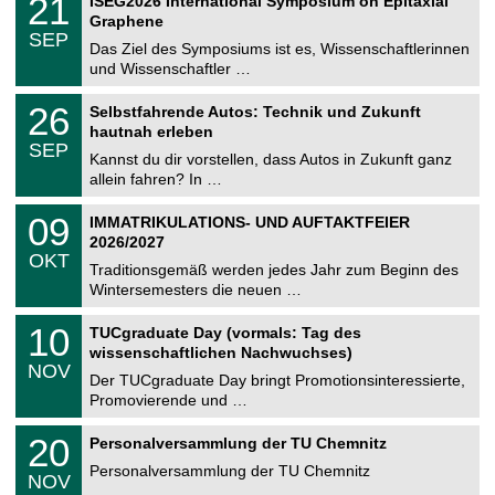
21
ISEG2026 International Symposium on Epitaxial
0
U
t
1
2
Graphene
C
z
.
6
SEP
h
0
Das Ziel des Symposiums ist es, Wissenschaftlerinnen
e
9
und Wissenschaftler …
m
.
n
2
T
i
2
26
Selbstfahrende Autos: Technik und Zukunft
0
U
t
6
2
hautnah erleben
C
z
.
6
SEP
h
0
Kannst du dir vorstellen, dass Autos in Zukunft ganz
e
9
allein fahren? In …
m
.
n
2
T
i
0
09
IMMATRIKULATIONS- UND AUFTAKTFEIER
0
U
t
9
2
2026/2027
C
z
.
6
OKT
h
1
Traditionsgemäß werden jedes Jahr zum Beginn des
e
0
Wintersemesters die neuen …
m
.
n
2
Z
i
1
10
TUCgraduate Day (vormals: Tag des
0
e
t
0
2
wissenschaftlichen Nachwuchses)
n
z
.
6
NOV
t
1
Der TUCgraduate Day bringt Promotionsinteressierte,
r
1
Promovierende und …
u
.
m
2
T
f
2
20
Personalversammlung der TU Chemnitz
0
U
ü
0
2
C
r
Personalversammlung der TU Chemnitz
.
6
NOV
h
d
1