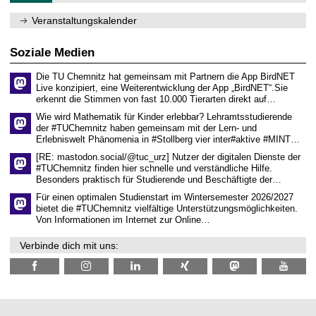
e
e
1
m
n
.
Veranstaltungskalender
n
w
2
i
i
0
t
s
2
Soziale Medien
z
s
6
e
Die TU Chemnitz hat gemeinsam mit Partnern die App BirdNET
n
Live konzipiert, eine Weiterentwicklung der App „BirdNET“.Sie
s
erkennt die Stimmen von fast 10.000 Tierarten direkt auf…
c
h
Wie wird Mathematik für Kinder erlebbar? Lehramtsstudierende
a
der #TUChemnitz haben gemeinsam mit der Lern- und
f
Erlebniswelt Phänomenia in #Stollberg vier inter#aktive #MINT…
t
l
[RE: mastodon.social/@tuc_urz] Nutzer der digitalen Dienste der
i
#TUChemnitz finden hier schnelle und verständliche Hilfe.
c
Besonders praktisch für Studierende und Beschäftigte der…
h
e
Für einen optimalen Studienstart im Wintersemester 2026/2027
n
bietet die #TUChemnitz vielfältige Unterstützungsmöglichkeiten.
N
Von Informationen im Internet zur Online…
a
c
Verbinde dich mit uns:
h
w
u
c
h
s