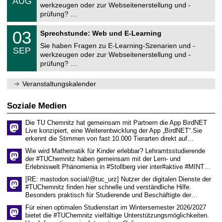
AUG
v
2
c
t
0
ä
werkzeugen oder zur Webseitenerstellung und -
e
6
h
r
8
t
prüfung? …
r
e
u
.
s
s
n
m
2
r
U
i
z
0
03
Sprechstunde: Web und E-Learning
0
e
n
t
e
3
2
c
i
ä
Sie haben Fragen zu E-Learning-Szenarien und -
n
.
6
h
SEP
v
t
t
0
werkzeugen oder zur Webseitenerstellung und -
e
e
s
r
9
prüfung? …
n
r
r
u
.
z
s
e
m
2
e
i
c
0
Veranstaltungskalender
n
t
h
2
t
ä
e
6
r
t
n
Soziale Medien
u
s
z
m
r
e
Die TU Chemnitz hat gemeinsam mit Partnern die App BirdNET
e
n
Live konzipiert, eine Weiterentwicklung der App „BirdNET“.Sie
c
t
erkennt die Stimmen von fast 10.000 Tierarten direkt auf…
h
r
e
u
Wie wird Mathematik für Kinder erlebbar? Lehramtsstudierende
n
m
der #TUChemnitz haben gemeinsam mit der Lern- und
z
Erlebniswelt Phänomenia in #Stollberg vier inter#aktive #MINT…
e
n
[RE: mastodon.social/@tuc_urz] Nutzer der digitalen Dienste der
t
#TUChemnitz finden hier schnelle und verständliche Hilfe.
r
Besonders praktisch für Studierende und Beschäftigte der…
u
m
Für einen optimalen Studienstart im Wintersemester 2026/2027
bietet die #TUChemnitz vielfältige Unterstützungsmöglichkeiten.