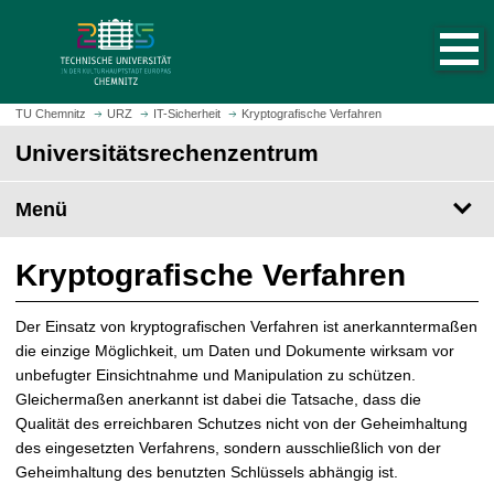
S
S
t
p
a
r
r
i
t
n
TU Chemnitz
URZ
IT-Sicherheit
Kryptografische Verfahren
s
g
Universitäts­rechen­zentrum
e
e
i
z
t
Menü
u
e
m
a
H
Kryptografische Verfahren
u
a
f
u
Der Einsatz von kryptografischen Verfahren ist anerkanntermaßen
r
p
die einzige Möglichkeit, um Daten und Dokumente wirksam vor
u
t
unbefugter Einsichtnahme und Manipulation zu schützen.
f
i
Gleichermaßen anerkannt ist dabei die Tatsache, dass die
e
n
Qualität des erreichbaren Schutzes nicht von der Geheimhaltung
n
h
des eingesetzten Verfahrens, sondern ausschließlich von der
a
Geheimhaltung des benutzten Schlüssels abhängig ist.
l