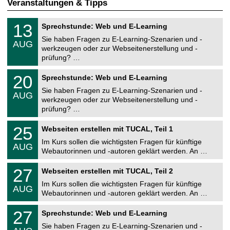
Veranstaltungen & Tipps
U
1
13
Sprechstunde: Web und E-Learning
n
3
i
Sie haben Fragen zu E-Learning-Szenarien und -
.
AUG
v
0
werkzeugen oder zur Webseitenerstellung und -
e
8
prüfung? …
r
.
s
2
U
i
2
20
Sprechstunde: Web und E-Learning
0
n
t
0
2
i
ä
Sie haben Fragen zu E-Learning-Szenarien und -
.
6
AUG
v
t
0
werkzeugen oder zur Webseitenerstellung und -
e
s
8
prüfung? …
r
r
.
s
e
2
U
i
2
25
c
Webseiten erstellen mit TUCAL, Teil 1
0
n
t
5
h
2
i
ä
Im Kurs sollen die wichtigsten Fragen für künftige
.
e
6
AUG
v
t
0
Webautorinnen und -autoren geklärt werden. An …
n
e
s
8
z
r
r
U
.
e
2
27
s
Webseiten erstellen mit TUCAL, Teil 2
e
n
2
n
7
i
c
i
0
t
Im Kurs sollen die wichtigsten Fragen für künftige
.
t
h
AUG
v
2
r
0
ä
Webautorinnen und -autoren geklärt werden. An …
e
e
6
u
8
t
n
r
m
U
.
s
z
2
27
s
Sprechstunde: Web und E-Learning
n
2
r
e
7
i
i
0
e
Sie haben Fragen zu E-Learning-Szenarien und -
n
.
t