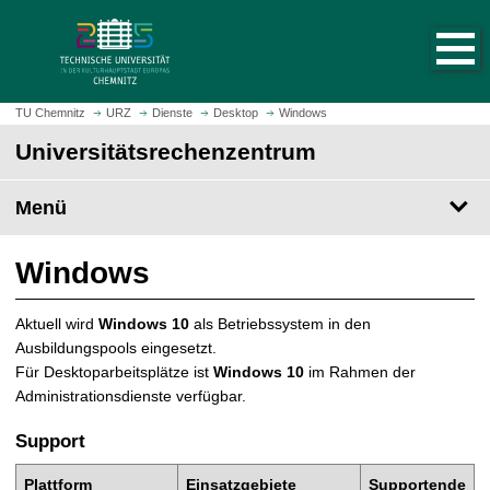
S
S
t
p
a
r
r
i
t
n
TU Chemnitz
URZ
Dienste
Desktop
Windows
s
g
Universitätsrechenzentrum
e
e
i
z
t
Menü
u
e
m
a
H
Windows
u
a
f
u
Aktuell wird
Windows 10
als Betriebssystem in den
r
p
Ausbildungspools eingesetzt.
u
t
Für Desktoparbeitsplätze ist
Windows 10
im Rahmen der
f
i
Administrationsdienste verfügbar.
e
n
n
h
Support
a
l
Plattform
Einsatzgebiete
Supportende