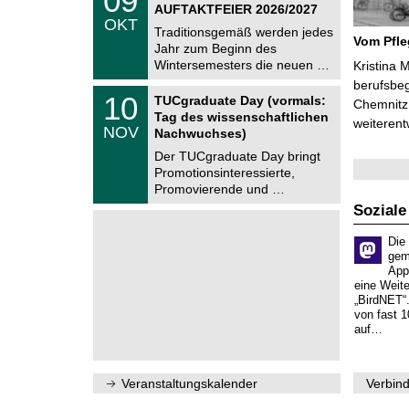
09
9
AUFTAKTFEIER 2026/2027
C
.
OKT
h
1
Traditionsgemäß werden jedes
e
Vom Pfl
0
Jahr zum Beginn des
m
.
Wintersemesters die neuen …
n
Kristina 
2
i
berufsbe
0
Z
t
1
10
2
TUCgraduate Day (vormals:
Chemnitz 
e
z
0
6
Tag des wissenschaftlichen
n
weiterent
.
NOV
t
Nachwuchses)
1
r
1
Der TUCgraduate Day bringt
u
.
Promotionsinteressierte,
m
2
f
Promovierende und …
0
ü
2
Soziale
r
6
d
e
Die
n
gem
w
App
i
eine Weit
s
„BirdNET“
s
von fast 1
e
auf…
n
s
c
h
Veranstaltungskalender
Verbind
a
f