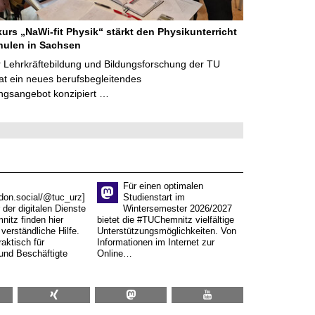
kurs „NaWi-fit Physik“ stärkt den Physikunterricht
hulen in Sachsen
 Lehrkräftebildung und Bildungsforschung der TU
t ein neues berufsbegleitendes
ngsangebot konzipiert …
Für einen optimalen
don.social/@tuc_urz]
Studienstart im
 der digitalen Dienste
Wintersemester 2026/2027
itz finden hier
bietet die #TUChemnitz vielfältige
verständliche Hilfe.
Unterstützungsmöglichkeiten. Von
aktisch für
Informationen im Internet zur
und Beschäftigte
Online…