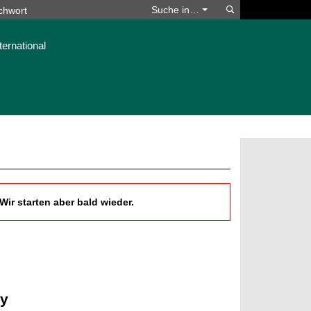
Suchen
Suche in…
ternational
ir starten aber bald wieder.
my