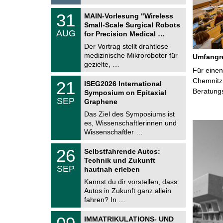
6
T
3
31
MAIN-Vorlesung "Wireless
U
1
Small-Scale Surgical Robots
C
.
AUG
h
for Precision Medical …
0
e
8
Der Vortrag stellt drahtlose
m
.
medizinische Mikroroboter für
n
Umfangre
2
i
gezielte, …
0
Für einen
t
2
z
T
Chemnitz 
6
2
21
ISEG2026 International
U
1
Beratung
Symposium on Epitaxial
C
.
SEP
h
Graphene
0
e
9
Das Ziel des Symposiums ist
m
.
es, Wissenschaftlerinnen und
n
2
i
Wissenschaftler …
0
t
2
z
T
6
2
26
Selbstfahrende Autos:
U
6
Technik und Zukunft
C
.
SEP
h
hautnah erleben
0
e
9
Kannst du dir vorstellen, dass
m
.
Autos in Zukunft ganz allein
n
2
i
fahren? In …
0
t
2
z
T
6
0
IMMATRIKULATIONS- UND
U