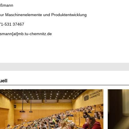
ißmann
sur Maschinenelemente und Produktentwicklung
371-531 37467
ssmann[at]mb.tu-chemnitz.de
ell