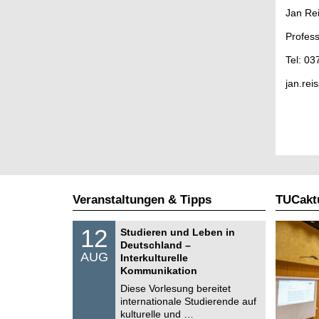
Jan Re
Profes
Tel: 0
jan.rei
Veranstaltungen & Tipps
TUCaktu
S
1
12
Studieren und Leben in
o
2
Deutschland –
n
.
AUG
s
Interkulturelle
0
t
Kommunikation
8
i
.
Diese Vorlesung bereitet
g
2
e
internationale Studierende auf
0
kulturelle und …
2