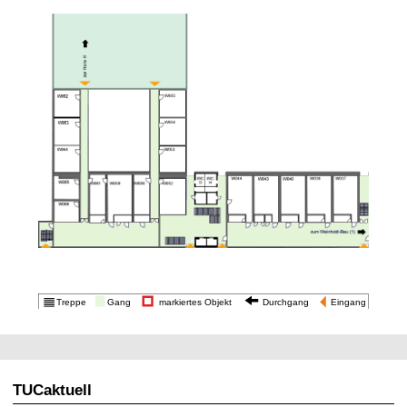
t
TUCaktuell