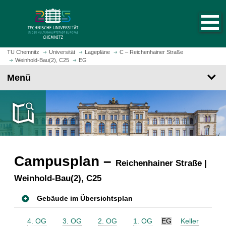
S
S
t
p
a
r
r
i
t
n
TU Chemnitz
Universität
Lagepläne
C – Reichenhainer Straße
s
Weinhold-Bau(2), C25
EG
g
e
e
Menü
i
z
t
u
e
m
a
H
u
a
f
u
r
p
Campusplan –
u
Reichenhainer Straße |
t
f
i
Weinhold-Bau(2), C25
e
n
n
h
Gebäude im Übersichtsplan
a
l
4. OG
3. OG
2. OG
1. OG
EG
Keller