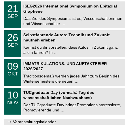
n
2
T
i
2
21
ISEG2026 International Symposium on Epitaxial
0
U
t
1
2
Graphene
C
z
.
6
SEP
h
0
Das Ziel des Symposiums ist es, Wissenschaftlerinnen
e
9
und Wissenschaftler …
m
.
n
2
T
i
2
26
Selbstfahrende Autos: Technik und Zukunft
0
U
t
6
2
hautnah erleben
C
z
.
6
SEP
h
0
Kannst du dir vorstellen, dass Autos in Zukunft ganz
e
9
allein fahren? In …
m
.
n
2
T
i
0
09
IMMATRIKULATIONS- UND AUFTAKTFEIER
0
U
t
9
2
2026/2027
C
z
.
6
OKT
h
1
Traditionsgemäß werden jedes Jahr zum Beginn des
e
0
Wintersemesters die neuen …
m
.
n
2
Z
i
1
10
TUCgraduate Day (vormals: Tag des
0
e
t
0
2
wissenschaftlichen Nachwuchses)
n
z
.
6
NOV
t
1
Der TUCgraduate Day bringt Promotionsinteressierte,
r
1
Promovierende und …
u
.
m
2
f
0
Veranstaltungskalender
ü
2
r