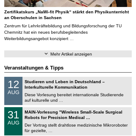
Zertifikatskurs „NaWi-fit Physik“ stärkt den Physikunterricht
an Oberschulen in Sachsen
Zentrum für Lehrkräftebildung und Bildungsforschung der TU
Chemnitz hat ein neues berufsbegleitendes
Weiterbildungsangebot konzipiert …
Mehr Artikel anzeigen
Veranstaltungen & Tipps
S
1
12
Studieren und Leben in Deutschland –
o
2
Interkulturelle Kommunikation
n
.
AUG
s
0
Diese Vorlesung bereitet internationale Studierende
t
8
auf kulturelle und …
i
.
g
2
T
e
3
31
MAIN-Vorlesung "Wireless Small-Scale Surgical
0
U
1
2
Robots for Precision Medical …
C
.
6
AUG
h
0
Der Vortrag stellt drahtlose medizinische Mikroroboter
e
8
für gezielte, …
m
.