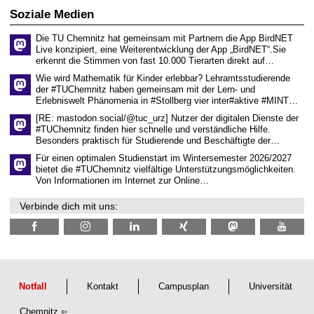
6
d
Soziale Medien
e
n
Die TU Chemnitz hat gemeinsam mit Partnern die App BirdNET
w
Live konzipiert, eine Weiterentwicklung der App „BirdNET“.Sie
i
erkennt die Stimmen von fast 10.000 Tierarten direkt auf…
s
s
Wie wird Mathematik für Kinder erlebbar? Lehramtsstudierende
e
der #TUChemnitz haben gemeinsam mit der Lern- und
n
Erlebniswelt Phänomenia in #Stollberg vier inter#aktive #MINT…
s
c
[RE: mastodon.social/@tuc_urz] Nutzer der digitalen Dienste der
h
#TUChemnitz finden hier schnelle und verständliche Hilfe.
a
Besonders praktisch für Studierende und Beschäftigte der…
f
t
Für einen optimalen Studienstart im Wintersemester 2026/2027
l
bietet die #TUChemnitz vielfältige Unterstützungsmöglichkeiten.
i
Von Informationen im Internet zur Online…
c
h
Verbinde dich mit uns:
e
n
N
a
c
h
w
u
Notfall
Kontakt
Campusplan
Universität
c
h
Chemnitz