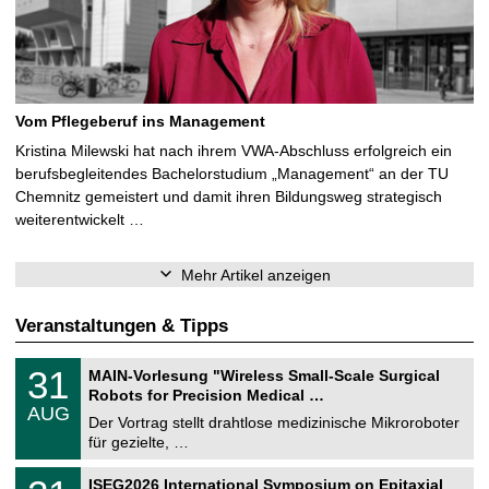
Vom Pflegeberuf ins Management
Kristina Milewski hat nach ihrem VWA-Abschluss erfolgreich ein
berufsbegleitendes Bachelorstudium „Management“ an der TU
Chemnitz gemeistert und damit ihren Bildungsweg strategisch
weiterentwickelt …
Mehr Artikel anzeigen
Veranstaltungen & Tipps
T
3
31
MAIN-Vorlesung "Wireless Small-Scale Surgical
U
1
Robots for Precision Medical …
C
.
AUG
h
0
Der Vortrag stellt drahtlose medizinische Mikroroboter
e
8
für gezielte, …
m
.
n
2
T
i
2
ISEG2026 International Symposium on Epitaxial
0