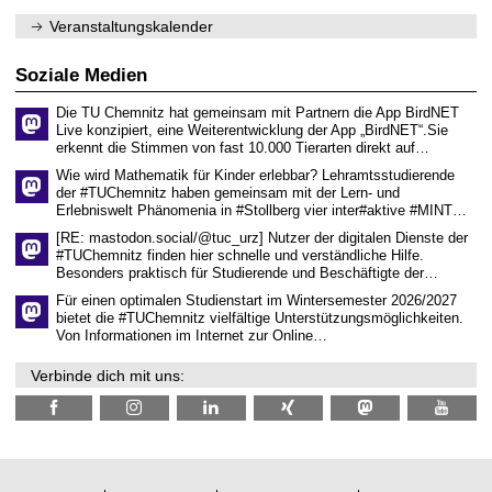
e
1
m
n
.
Veranstaltungskalender
n
w
2
i
i
0
t
s
2
Soziale Medien
z
s
6
e
Die TU Chemnitz hat gemeinsam mit Partnern die App BirdNET
n
Live konzipiert, eine Weiterentwicklung der App „BirdNET“.Sie
s
erkennt die Stimmen von fast 10.000 Tierarten direkt auf…
c
h
Wie wird Mathematik für Kinder erlebbar? Lehramtsstudierende
a
der #TUChemnitz haben gemeinsam mit der Lern- und
f
Erlebniswelt Phänomenia in #Stollberg vier inter#aktive #MINT…
t
l
[RE: mastodon.social/@tuc_urz] Nutzer der digitalen Dienste der
i
#TUChemnitz finden hier schnelle und verständliche Hilfe.
c
Besonders praktisch für Studierende und Beschäftigte der…
h
e
Für einen optimalen Studienstart im Wintersemester 2026/2027
n
bietet die #TUChemnitz vielfältige Unterstützungsmöglichkeiten.
N
Von Informationen im Internet zur Online…
a
c
Verbinde dich mit uns:
h
w
u
c
h
s