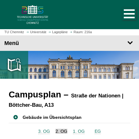
S
S
t
p
a
r
r
i
t
n
TU Chemnitz
Universität
Lagepläne
Raum: 216a
s
g
Menü
e
e
i
z
t
u
e
m
a
H
u
a
f
u
r
Campusplan –
p
Straße der Nationen |
u
t
Böttcher-Bau, A13
f
i
e
n
Gebäude im Übersichtsplan
n
h
a
3. OG
2. OG
1. OG
EG
l