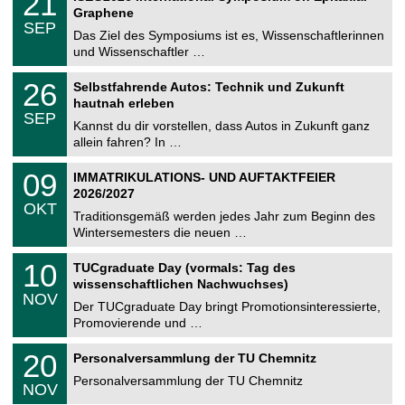
21
U
t
1
2
Graphene
C
z
.
6
SEP
h
0
Das Ziel des Symposiums ist es, Wissenschaftlerinnen
e
9
und Wissenschaftler …
m
.
n
2
T
i
2
26
Selbstfahrende Autos: Technik und Zukunft
0
U
t
6
2
hautnah erleben
C
z
.
6
SEP
h
0
Kannst du dir vorstellen, dass Autos in Zukunft ganz
e
9
allein fahren? In …
m
.
n
2
T
i
0
09
IMMATRIKULATIONS- UND AUFTAKTFEIER
0
U
t
9
2
2026/2027
C
z
.
6
OKT
h
1
Traditionsgemäß werden jedes Jahr zum Beginn des
e
0
Wintersemesters die neuen …
m
.
n
2
Z
i
1
10
TUCgraduate Day (vormals: Tag des
0
e
t
0
2
wissenschaftlichen Nachwuchses)
n
z
.
6
NOV
t
1
Der TUCgraduate Day bringt Promotionsinteressierte,
r
1
Promovierende und …
u
.
m
2
T
f
2
20
Personalversammlung der TU Chemnitz
0
U
ü
0
2
C
r
Personalversammlung der TU Chemnitz
.
6
NOV
h
d
1
e