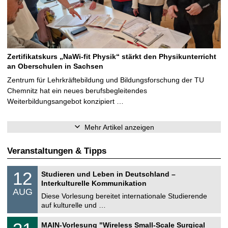
Zertifikatskurs „NaWi-fit Physik“ stärkt den Physikunterricht
an Oberschulen in Sachsen
Zentrum für Lehrkräftebildung und Bildungsforschung der TU
Chemnitz hat ein neues berufsbegleitendes
Weiterbildungsangebot konzipiert …
Mehr Artikel anzeigen
Veranstaltungen & Tipps
S
1
12
Studieren und Leben in Deutschland –
o
2
Interkulturelle Kommunikation
n
.
AUG
s
0
Diese Vorlesung bereitet internationale Studierende
t
8
auf kulturelle und …
i
.
g
2
T
e
3
MAIN-Vorlesung "Wireless Small-Scale Surgical
0
U