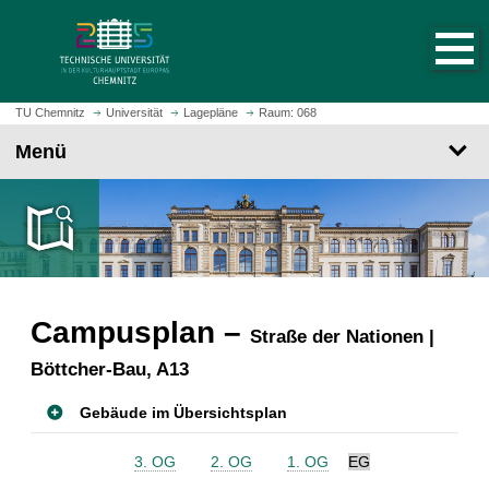
S
S
t
p
a
r
r
i
t
n
TU Chemnitz
Universität
Lagepläne
Raum: 068
s
g
Menü
e
e
i
z
t
u
e
m
a
H
u
a
f
u
r
Campusplan –
p
Straße der Nationen |
u
t
Böttcher-Bau, A13
f
i
e
n
Gebäude im Übersichtsplan
n
h
a
3. OG
2. OG
1. OG
EG
l