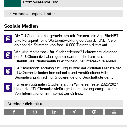
1
Promovierende und …
u
.
m
2
f
0
Veranstaltungskalender
ü
2
r
6
d
Soziale Medien
e
n
Die TU Chemnitz hat gemeinsam mit Partnern die App BirdNET
w
Live konzipiert, eine Weiterentwicklung der App „BirdNET“.Sie
i
erkennt die Stimmen von fast 10.000 Tierarten direkt auf…
s
s
Wie wird Mathematik für Kinder erlebbar? Lehramtsstudierende
e
der #TUChemnitz haben gemeinsam mit der Lern- und
n
Erlebniswelt Phänomenia in #Stollberg vier inter#aktive #MINT…
s
c
[RE: mastodon.social/@tuc_urz] Nutzer der digitalen Dienste der
h
#TUChemnitz finden hier schnelle und verständliche Hilfe.
a
Besonders praktisch für Studierende und Beschäftigte der…
f
t
Für einen optimalen Studienstart im Wintersemester 2026/2027
l
bietet die #TUChemnitz vielfältige Unterstützungsmöglichkeiten.
i
Von Informationen im Internet zur Online…
c
h
Verbinde dich mit uns:
e
n
N
a
c
h