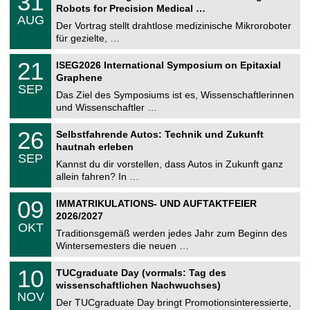
31
1
2
Robots for Precision Medical …
C
.
6
AUG
h
0
Der Vortrag stellt drahtlose medizinische Mikroroboter
e
8
für gezielte, …
m
.
n
2
T
i
2
21
ISEG2026 International Symposium on Epitaxial
0
U
t
1
2
Graphene
C
z
.
6
SEP
h
0
Das Ziel des Symposiums ist es, Wissenschaftlerinnen
e
9
und Wissenschaftler …
m
.
n
2
T
i
2
26
Selbstfahrende Autos: Technik und Zukunft
0
U
t
6
2
hautnah erleben
C
z
.
6
SEP
h
0
Kannst du dir vorstellen, dass Autos in Zukunft ganz
e
9
allein fahren? In …
m
.
n
2
T
i
0
09
IMMATRIKULATIONS- UND AUFTAKTFEIER
0
U
t
9
2
2026/2027
C
z
.
6
OKT
h
1
Traditionsgemäß werden jedes Jahr zum Beginn des
e
0
Wintersemesters die neuen …
m
.
n
2
Z
i
1
10
TUCgraduate Day (vormals: Tag des
0
e
t
0
2
wissenschaftlichen Nachwuchses)
n
z
.
6
NOV
t
1
Der TUCgraduate Day bringt Promotionsinteressierte,
r