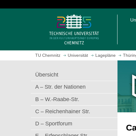
S
p
S
r
Un
t
i
a
n
r
g
t
e
s
z
TU Chemnitz
Universität
Lagepläne
Thürin
e
u
i
m
t
H
Übersicht
e
a
a
u
A – Str. der Nationen
u
p
f
t
B – W.-Raabe-Str.
r
i
C – Reichenhainer Str.
u
n
f
h
D – Sportforum
e
a
C
n
l
E – Erfenschlager Str.