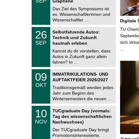
SEP
h
Graphene
0
e
9
Das Ziel des Symposiums ist
m
.
es, Wissenschaftlerinnen und
n
2
i
Wissenschaftler …
Digitale
0
t
2
z
T
TU Chemni
6
2
26
Selbstfahrende Autos:
U
6
Septembe
Technik und Zukunft
C
.
SEP
sich virt
h
hautnah erleben
0
e
…
9
Kannst du dir vorstellen, dass
m
.
Autos in Zukunft ganz allein
n
2
i
fahren? In …
0
t
2
z
T
6
0
09
IMMATRIKULATIONS- UND
U
9
AUFTAKTFEIER 2026/2027
C
.
OKT
h
1
Traditionsgemäß werden jedes
e
0
Jahr zum Beginn des
m
.
Wintersemesters die neuen …
n
2
i
0
Z
t
1
10
2
TUCgraduate Day (vormals:
e
z
0
6
Tag des wissenschaftlichen
n
.
NOV
t
Nachwuchses)
1
r
1
Der TUCgraduate Day bringt
u
.
Promotionsinteressierte,
m
2
Jetzt on