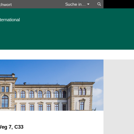
Suchen
Suche in…
ternational
Weg 7, C33