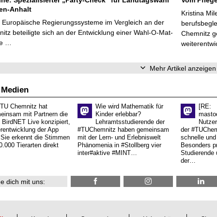
en-Anhalt
Kristina Mi
r Europäische Regierungssysteme im Vergleich an der
berufsbegl
tz beteiligte sich an der Entwicklung einer Wahl-O-Mat-
Chemnitz ge
ve …
weiterentwi
Mehr Artikel anzeigen
 Medien
 TU Chemnitz hat
Wie wird Mathematik für
[RE:
einsam mit Partnern die
Kinder erlebbar?
masto
 BirdNET Live konzipiert,
Lehramtsstudierende der
Nutzer
erentwicklung der App
#TUChemnitz haben gemeinsam
der #TUChemn
.Sie erkennt die Stimmen
mit der Lern- und Erlebniswelt
schnelle und 
0.000 Tierarten direkt
Phänomenia in #Stollberg vier
Besonders pr
inter#aktive #MINT…
Studierende 
der…
e dich mit uns: