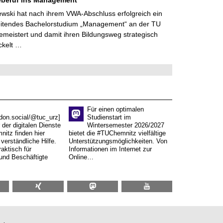
lewski hat nach ihrem VWA-Abschluss erfolgreich ein
eitendes Bachelorstudium „Management“ an der TU
meistert und damit ihren Bildungsweg strategisch
ckelt …
Für einen optimalen
don.social/@tuc_urz]
Studienstart im
 der digitalen Dienste
Wintersemester 2026/2027
itz finden hier
bietet die #TUChemnitz vielfältige
verständliche Hilfe.
Unterstützungsmöglichkeiten. Von
aktisch für
Informationen im Internet zur
und Beschäftigte
Online…