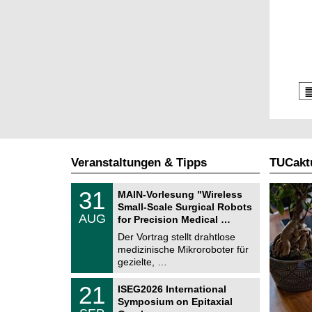
Veranstaltungen & Tipps
TUCaktu
T
3
31
MAIN-Vorlesung "Wireless
U
1
Small-Scale Surgical Robots
C
.
AUG
h
for Precision Medical …
0
e
8
Der Vortrag stellt drahtlose
m
.
medizinische Mikroroboter für
n
2
i
gezielte, …
0
t
2
z
T
6
2
21
ISEG2026 International
U
1
Symposium on Epitaxial
C
.