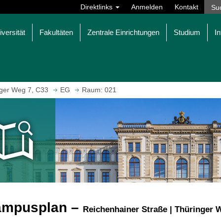
Direktlinks
Anmelden
Kontakt
iversität
Fakultäten
Zentrale Einrichtungen
Studium
In
ger Weg 7, C33
EG
Raum: 021
ampusplan –
Reichenhainer Straße | Thüringer 