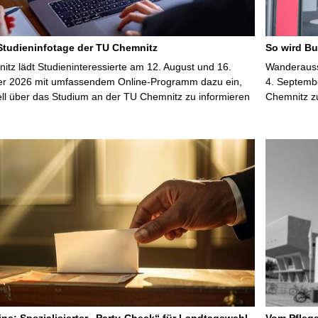
 Studieninfotage der TU Chemnitz
So wird Bu
tz lädt Studieninteressierte am 12. August und 16.
Wanderausst
r 2026 mit umfassendem Online-Programm dazu ein,
4. Septembe
uell über das Studium an der TU Chemnitz zu informieren
Chemnitz z
line: Spezialisierter „Party-Check“ für Landtagswahl
Vom Pfleg