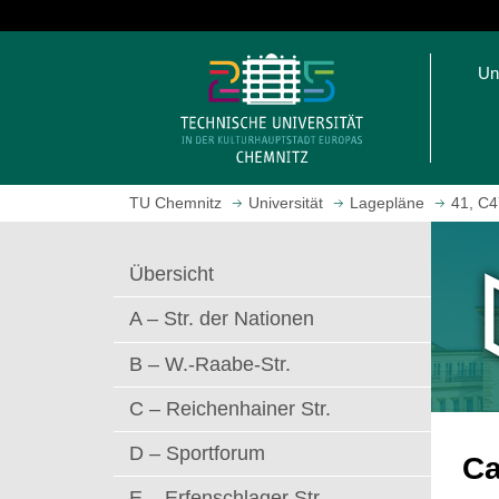
S
p
S
r
Un
t
i
a
n
r
g
t
e
s
z
TU Chemnitz
Universität
Lagepläne
41, C4
e
u
i
m
t
H
Übersicht
e
a
a
u
A – Str. der Nationen
u
p
f
t
B – W.-Raabe-Str.
r
i
C – Reichenhainer Str.
u
n
f
h
D – Sportforum
e
a
C
n
l
E – Erfenschlager Str.