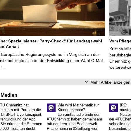
line: Spezialisierter „Party-Check“ für Landtagswahl
Vom Pfleg
en-Anhalt
Kristina Mi
r Europäische Regierungssysteme im Vergleich an der
berufsbegl
tz beteiligte sich an der Entwicklung einer Wahl-O-Mat-
Chemnitz ge
ve …
weiterentwi
Mehr Artikel anzeigen
 Medien
 TU Chemnitz hat
Wie wird Mathematik für
[RE:
einsam mit Partnern die
Kinder erlebbar?
masto
 BirdNET Live konzipiert,
Lehramtsstudierende der
Nutzer
erentwicklung der App
#TUChemnitz haben gemeinsam
der #TUChemn
.Sie erkennt die Stimmen
mit der Lern- und Erlebniswelt
schnelle und 
0.000 Tierarten direkt
Phänomenia in #Stollberg vier
Besonders pr