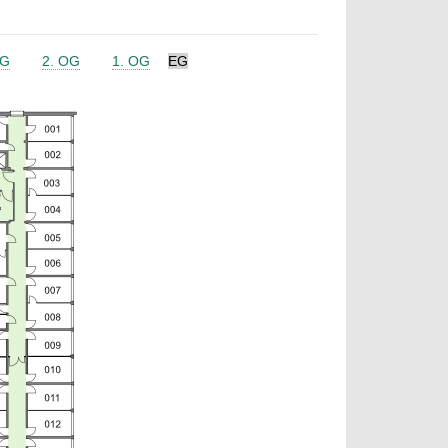
OG
2. OG
1. OG
EG