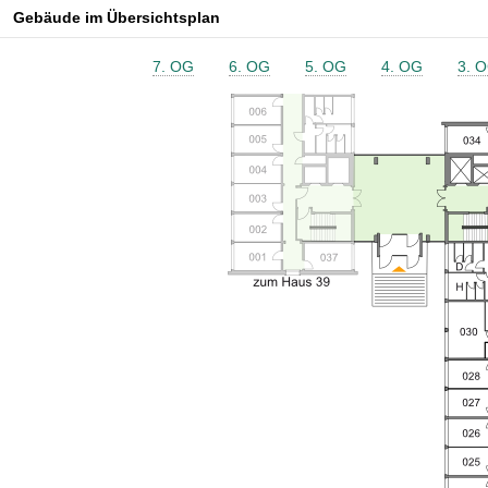
Gebäude im Übersichtsplan
7. OG
6. OG
5. OG
4. OG
3. 