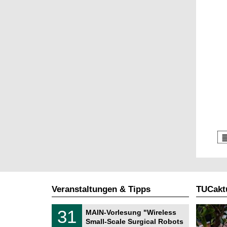
Veranstaltungen & Tipps
TUCaktu
T
3
31
MAIN-Vorlesung "Wireless
U
1
Small-Scale Surgical Robots
C
.