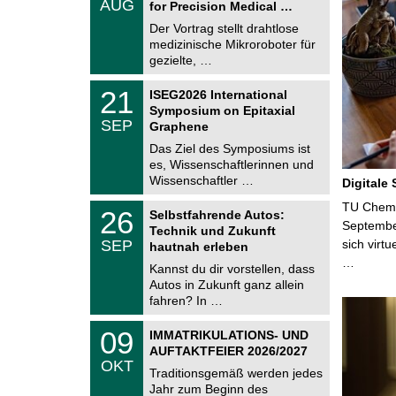
AUG
h
for Precision Medical …
0
e
8
Der Vortrag stellt drahtlose
m
.
medizinische Mikroroboter für
n
2
i
gezielte, …
0
t
2
z
T
6
2
21
ISEG2026 International
U
1
Symposium on Epitaxial
C
.
SEP
h
Graphene
0
e
9
Das Ziel des Symposiums ist
m
.
es, Wissenschaftlerinnen und
n
2
i
Wissenschaftler …
Digitale
0
t
2
z
T
TU Chemni
6
2
26
Selbstfahrende Autos:
U
6
Septembe
Technik und Zukunft
C
.
SEP
sich virt
h
hautnah erleben
0
e
…
9
Kannst du dir vorstellen, dass
m
.
Autos in Zukunft ganz allein
n
2
i
fahren? In …
0
t
2
z
T
6
0
09
IMMATRIKULATIONS- UND
U
9
AUFTAKTFEIER 2026/2027
C
.
OKT
h
1
Traditionsgemäß werden jedes
e
0
Jahr zum Beginn des
m