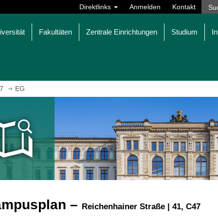
Direktlinks
Anmelden
Kontakt
iversität
Fakultäten
Zentrale Einrichtungen
Studium
In
7
EG
ampusplan –
Reichenhainer Straße | 41, C47