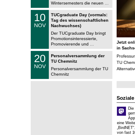
.
Wintersemesters die neuen …
n
2
i
0
Z
t
1
10
2
TUCgraduate Day (vormals:
e
z
0
6
Tag des wissenschaftlichen
n
.
NOV
t
Nachwuchses)
1
r
1
Der TUCgraduate Day bringt
u
.
Promotionsinteressierte,
m
2
Jetzt on
f
Promovierende und …
0
ü
in Sachs
2
r
T
6
2
20
Personalversammlung der
Professu
d
U
0
TU Chemnitz
e
C
TU Chemni
.
NOV
n
h
1
Personalversammlung der TU
Alternati
w
e
1
Chemnitz
i
m
.
s
n
2
s
i
0
e
t
2
n
z
6
s
Soziale
c
h
Die
a
gem
f
App
t
eine Weit
l
„BirdNET“
i
von fast 1
c