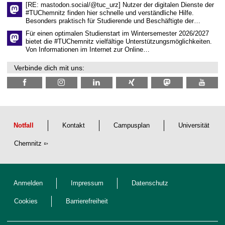
c
[RE: mastodon.social/@tuc_urz] Nutzer der digitalen Dienste der
h
#TUChemnitz finden hier schnelle und verständliche Hilfe.
a
Besonders praktisch für Studierende und Beschäftigte der…
f
t
Für einen optimalen Studienstart im Wintersemester 2026/2027
l
bietet die #TUChemnitz vielfältige Unterstützungsmöglichkeiten.
i
Von Informationen im Internet zur Online…
c
h
Verbinde dich mit uns:
e
n
N
a
c
h
w
u
Notfall
Kontakt
Campusplan
Universität
c
h
Chemnitz
s
Anmelden
Impressum
Datenschutz
Cookies
Barrierefreiheit