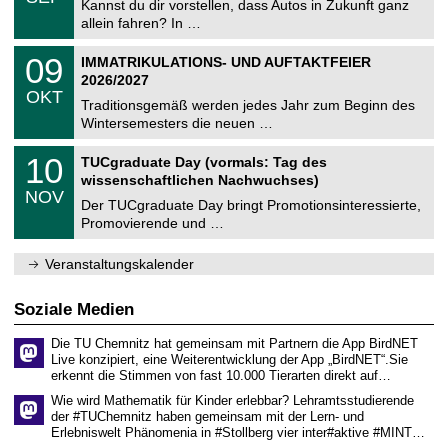
0
Kannst du dir vorstellen, dass Autos in Zukunft ganz
e
9
allein fahren? In …
m
.
n
2
T
i
0
09
IMMATRIKULATIONS- UND AUFTAKTFEIER
0
U
t
9
2
2026/2027
C
z
.
6
OKT
h
1
Traditionsgemäß werden jedes Jahr zum Beginn des
e
0
Wintersemesters die neuen …
m
.
n
2
Z
i
1
10
TUCgraduate Day (vormals: Tag des
0
e
t
0
2
wissenschaftlichen Nachwuchses)
n
z
.
6
NOV
t
1
Der TUCgraduate Day bringt Promotionsinteressierte,
r
1
Promovierende und …
u
.
m
2
f
0
Veranstaltungskalender
ü
2
r
6
d
Soziale Medien
e
n
Die TU Chemnitz hat gemeinsam mit Partnern die App BirdNET
w
Live konzipiert, eine Weiterentwicklung der App „BirdNET“.Sie
i
erkennt die Stimmen von fast 10.000 Tierarten direkt auf…
s
s
Wie wird Mathematik für Kinder erlebbar? Lehramtsstudierende
e
der #TUChemnitz haben gemeinsam mit der Lern- und
n
Erlebniswelt Phänomenia in #Stollberg vier inter#aktive #MINT…
s