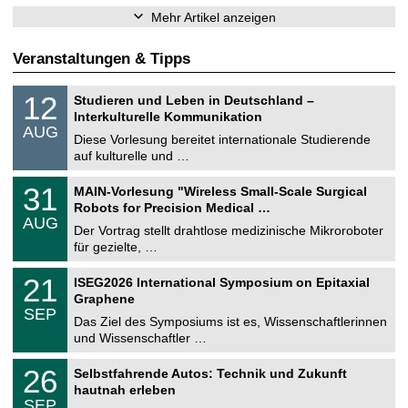
Mehr Artikel anzeigen
Veranstaltungen & Tipps
S
1
12
Studieren und Leben in Deutschland –
o
2
Interkulturelle Kommunikation
n
.
AUG
s
0
Diese Vorlesung bereitet internationale Studierende
t
8
auf kulturelle und …
i
.
g
2
T
e
3
31
MAIN-Vorlesung "Wireless Small-Scale Surgical
0
U
1
2
Robots for Precision Medical …
C
.
6
AUG
h
0
Der Vortrag stellt drahtlose medizinische Mikroroboter
e
8
für gezielte, …
m
.
n
2
T
i
2
21
ISEG2026 International Symposium on Epitaxial
0
U
t
1
2
Graphene
C
z
.
6
SEP
h
0
Das Ziel des Symposiums ist es, Wissenschaftlerinnen
e
9
und Wissenschaftler …
m
.
n
2
T
i
2
26
Selbstfahrende Autos: Technik und Zukunft
0
U
t
6
2
hautnah erleben
C
z
.
6
SEP
h