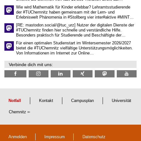
c
h
Wie wird Mathematik für Kinder erlebbar? Lehramtsstudierende
a
der #TUChemnitz haben gemeinsam mit der Lern- und
f
Erlebniswelt Phänomenia in #Stollberg vier inter#aktive #MINT…
t
l
[RE: mastodon.social/@tuc_urz] Nutzer der digitalen Dienste der
i
#TUChemnitz finden hier schnelle und verständliche Hilfe.
c
Besonders praktisch für Studierende und Beschäftigte der…
h
e
Für einen optimalen Studienstart im Wintersemester 2026/2027
n
bietet die #TUChemnitz vielfältige Unterstützungsmöglichkeiten.
N
Von Informationen im Internet zur Online…
a
c
Verbinde dich mit uns:
h
w
u
c
h
s
Notfall
Kontakt
Campusplan
Universität
Chemnitz
Anmelden
Impressum
Datenschutz