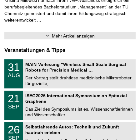
Kristina Milewski hat nach ihrem VWA-Abschluss erfolgreich ein
berufsbegleitendes Bachelorstudium „Management“ an der TU
Chemnitz gemeistert und damit ihren Bildungsweg strategisch
weiterentwickelt …
Mehr Artikel anzeigen
Veranstaltungen & Tipps
T
3
31
MAIN-Vorlesung "Wireless Small-Scale Surgical
U
1
Robots for Precision Medical …
C
.
AUG
h
0
Der Vortrag stellt drahtlose medizinische Mikroroboter
e
8
für gezielte, …
m
.
n
2
T
i
2
21
ISEG2026 International Symposium on Epitaxial
0
U
t
1
2
Graphene
C
z
.
6
SEP
h
0
Das Ziel des Symposiums ist es, Wissenschaftlerinnen
e
9
und Wissenschaftler …
m
.
n
2
T
i
2
26
Selbstfahrende Autos: Technik und Zukunft
0
U
t
6
2
hautnah erleben
C
z
.
6
SEP
h