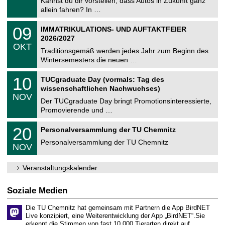
0
Kannst du dir vorstellen, dass Autos in Zukunft ganz
e
9
allein fahren? In …
m
.
n
2
T
i
0
09
IMMATRIKULATIONS- UND AUFTAKTFEIER
0
U
t
9
2
2026/2027
C
z
.
6
OKT
h
1
Traditionsgemäß werden jedes Jahr zum Beginn des
e
0
Wintersemesters die neuen …
m
.
n
2
Z
i
1
10
TUCgraduate Day (vormals: Tag des
0
e
t
0
2
wissenschaftlichen Nachwuchses)
n
z
.
6
NOV
t
1
Der TUCgraduate Day bringt Promotionsinteressierte,
r
1
Promovierende und …
u
.
m
2
T
f
2
20
Personalversammlung der TU Chemnitz
0
U
ü
0
2
C
r
Personalversammlung der TU Chemnitz
.
6
NOV
h
d
1
e
e
1
m
n
.
Veranstaltungskalender
n
w
2
i
i
0
t
s
2
Soziale Medien
z
s
6
e
Die TU Chemnitz hat gemeinsam mit Partnern die App BirdNET
n
Live konzipiert, eine Weiterentwicklung der App „BirdNET“.Sie
s
erkennt die Stimmen von fast 10.000 Tierarten direkt auf…