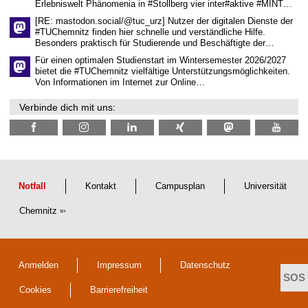
Erlebniswelt Phänomenia in #Stollberg vier inter#aktive #MINT…
s
c
[RE: mastodon.social/@tuc_urz] Nutzer der digitalen Dienste der
h
#TUChemnitz finden hier schnelle und verständliche Hilfe.
a
Besonders praktisch für Studierende und Beschäftigte der…
f
t
Für einen optimalen Studienstart im Wintersemester 2026/2027
l
bietet die #TUChemnitz vielfältige Unterstützungsmöglichkeiten.
i
Von Informationen im Internet zur Online…
c
h
Verbinde dich mit uns:
e
n
N
a
c
h
w
u
Notfall
Kontakt
Campusplan
Universität
c
h
Chemnitz
s
Anmelden
Impressum
Datenschutz
Cookies
Barrierefreiheit
t