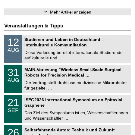
Mehr Artikel anzeigen
Veranstaltungen & Tipps
S
1
12
Studieren und Leben in Deutschland –
o
2
Interkulturelle Kommunikation
n
.
AUG
s
0
Diese Vorlesung bereitet internationale Studierende
t
8
auf kulturelle und …
i
.
g
2
T
e
3
31
MAIN-Vorlesung "Wireless Small-Scale Surgical
0
U
1
2
Robots for Precision Medical …
C
.
6
AUG
h
0
Der Vortrag stellt drahtlose medizinische Mikroroboter
e
8
für gezielte, …
m
.
n
2
T
i
2
21
ISEG2026 International Symposium on Epitaxial
0
U
t
1
2
Graphene
C
z
.
6
SEP
h
0
Das Ziel des Symposiums ist es, Wissenschaftlerinnen
e
9
und Wissenschaftler …
m
.
n
2
T
i
2
26
Selbstfahrende Autos: Technik und Zukunft
0
U
t
6