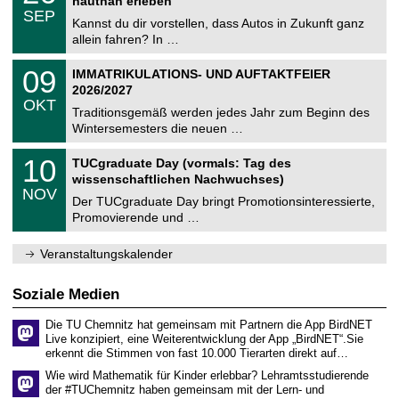
2
hautnah erleben
C
z
.
6
SEP
h
0
Kannst du dir vorstellen, dass Autos in Zukunft ganz
e
9
allein fahren? In …
m
.
n
2
T
i
0
09
IMMATRIKULATIONS- UND AUFTAKTFEIER
0
U
t
9
2
2026/2027
C
z
.
6
OKT
h
1
Traditionsgemäß werden jedes Jahr zum Beginn des
e
0
Wintersemesters die neuen …
m
.
n
2
Z
i
1
10
TUCgraduate Day (vormals: Tag des
0
e
t
0
2
wissenschaftlichen Nachwuchses)
n
z
.
6
NOV
t
1
Der TUCgraduate Day bringt Promotionsinteressierte,
r
1
Promovierende und …
u
.
m
2
f
0
Veranstaltungskalender
ü
2
r
6
d
Soziale Medien
e
n
Die TU Chemnitz hat gemeinsam mit Partnern die App BirdNET
w
Live konzipiert, eine Weiterentwicklung der App „BirdNET“.Sie
i
erkennt die Stimmen von fast 10.000 Tierarten direkt auf…
s
s
Wie wird Mathematik für Kinder erlebbar? Lehramtsstudierende
e
der #TUChemnitz haben gemeinsam mit der Lern- und
n