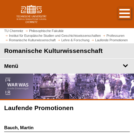
S
S
t
p
a
r
r
i
t
n
TU Chemnitz
Philosophische Fakultät
s
Institut für Europäische Studien und Geschichtswissenschaften
Professuren
g
Romanische Kulturwissenschaft
Lehre & Forschung
Laufende Promotionen
e
e
i
Romanische Kulturwissenschaft
z
t
u
e
m
Menü
a
H
u
a
f
u
r
p
u
t
f
i
Laufende Promotionen
e
n
n
h
a
Bauch, Martin
l