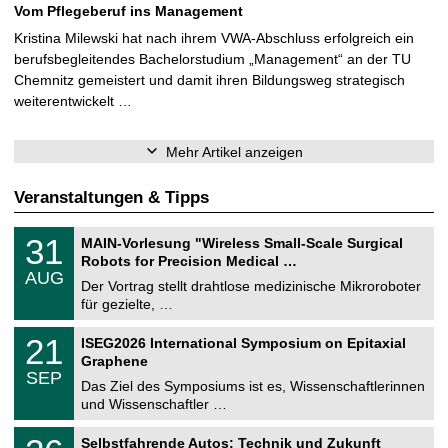
Vom Pflegeberuf ins Management
Kristina Milewski hat nach ihrem VWA-Abschluss erfolgreich ein
berufsbegleitendes Bachelorstudium „Management“ an der TU
Chemnitz gemeistert und damit ihren Bildungsweg strategisch
weiterentwickelt …
Mehr Artikel anzeigen
Veranstaltungen & Tipps
T
3
31
MAIN-Vorlesung "Wireless Small-Scale Surgical
U
1
Robots for Precision Medical …
C
.
AUG
h
0
Der Vortrag stellt drahtlose medizinische Mikroroboter
e
8
für gezielte, …
m
.
n
2
T
i
2
21
ISEG2026 International Symposium on Epitaxial
0
U
t
1
2
Graphene
C
z
.
6
SEP
h
0
Das Ziel des Symposiums ist es, Wissenschaftlerinnen
e
9
und Wissenschaftler …
m
.
n
2
T
i
2
Selbstfahrende Autos: Technik und Zukunft
0