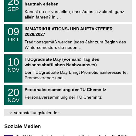
26
U
t
6
2
hautnah erleben
C
z
.
6
SEP
h
0
Kannst du dir vorstellen, dass Autos in Zukunft ganz
e
9
allein fahren? In …
m
.
n
2
T
i
0
09
IMMATRIKULATIONS- UND AUFTAKTFEIER
0
U
t
9
2
2026/2027
C
z
.
6
OKT
h
1
Traditionsgemäß werden jedes Jahr zum Beginn des
e
0
Wintersemesters die neuen …
m
.
n
2
Z
i
1
10
TUCgraduate Day (vormals: Tag des
0
e
t
0
2
wissenschaftlichen Nachwuchses)
n
z
.
6
NOV
t
1
Der TUCgraduate Day bringt Promotionsinteressierte,
r
1
Promovierende und …
u
.
m
2
T
f
2
20
Personalversammlung der TU Chemnitz
0
U
ü
0
2
C
r
Personalversammlung der TU Chemnitz
.
6
NOV
h
d
1
e
e
1
m
n
.
Veranstaltungskalender
n
w
2
i
i
0
t
s
2
Soziale Medien
z
s
6
e