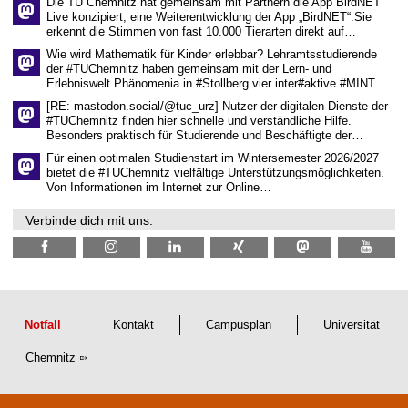
Die TU Chemnitz hat gemeinsam mit Partnern die App BirdNET
n
Live konzipiert, eine Weiterentwicklung der App „BirdNET“.Sie
s
erkennt die Stimmen von fast 10.000 Tierarten direkt auf…
c
h
Wie wird Mathematik für Kinder erlebbar? Lehramtsstudierende
a
der #TUChemnitz haben gemeinsam mit der Lern- und
f
Erlebniswelt Phänomenia in #Stollberg vier inter#aktive #MINT…
t
l
[RE: mastodon.social/@tuc_urz] Nutzer der digitalen Dienste der
i
#TUChemnitz finden hier schnelle und verständliche Hilfe.
c
Besonders praktisch für Studierende und Beschäftigte der…
h
e
Für einen optimalen Studienstart im Wintersemester 2026/2027
n
bietet die #TUChemnitz vielfältige Unterstützungsmöglichkeiten.
N
Von Informationen im Internet zur Online…
a
c
Verbinde dich mit uns:
h
w
u
c
h
s
Notfall
Kontakt
Campusplan
Universität
Chemnitz