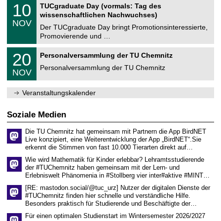
Z
i
1
10
TUCgraduate Day (vormals: Tag des
0
e
t
0
2
wissenschaftlichen Nachwuchses)
n
z
.
6
NOV
t
1
Der TUCgraduate Day bringt Promotionsinteressierte,
r
1
Promovierende und …
u
.
m
2
T
f
2
20
Personalversammlung der TU Chemnitz
0
U
ü
0
2
C
r
Personalversammlung der TU Chemnitz
.
6
NOV
h
d
1
e
e
1
m
n
.
Veranstaltungskalender
n
w
2
i
i
0
t
s
2
Soziale Medien
z
s
6
e
Die TU Chemnitz hat gemeinsam mit Partnern die App BirdNET
n
Live konzipiert, eine Weiterentwicklung der App „BirdNET“.Sie
s
erkennt die Stimmen von fast 10.000 Tierarten direkt auf…
c
h
Wie wird Mathematik für Kinder erlebbar? Lehramtsstudierende
a
der #TUChemnitz haben gemeinsam mit der Lern- und
f
Erlebniswelt Phänomenia in #Stollberg vier inter#aktive #MINT…
t
l
[RE: mastodon.social/@tuc_urz] Nutzer der digitalen Dienste der
i
#TUChemnitz finden hier schnelle und verständliche Hilfe.
c
Besonders praktisch für Studierende und Beschäftigte der…
h
e
Für einen optimalen Studienstart im Wintersemester 2026/2027