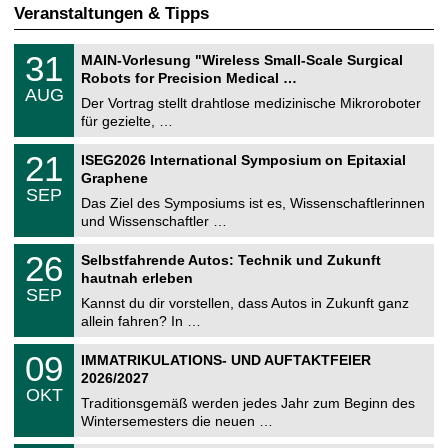
Veranstaltungen & Tipps
T
3
31
MAIN-Vorlesung "Wireless Small-Scale Surgical
U
1
Robots for Precision Medical …
C
.
AUG
h
0
Der Vortrag stellt drahtlose medizinische Mikroroboter
e
8
für gezielte, …
m
.
n
2
T
i
2
21
ISEG2026 International Symposium on Epitaxial
0
U
t
1
2
Graphene
C
z
.
6
SEP
h
0
Das Ziel des Symposiums ist es, Wissenschaftlerinnen
e
9
und Wissenschaftler …
m
.
n
2
T
i
2
26
Selbstfahrende Autos: Technik und Zukunft
0
U
t
6
2
hautnah erleben
C
z
.
6
SEP
h
0
Kannst du dir vorstellen, dass Autos in Zukunft ganz
e
9
allein fahren? In …
m
.
n
2
T
i
0
09
IMMATRIKULATIONS- UND AUFTAKTFEIER
0
U
t
9
2
2026/2027
C
z
.
6
OKT
h
1
Traditionsgemäß werden jedes Jahr zum Beginn des
e
0
Wintersemesters die neuen …
m
.
n
2