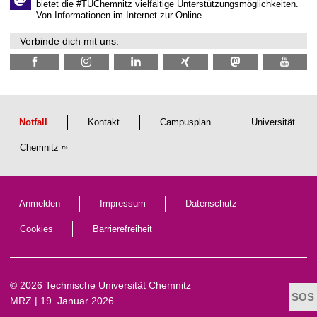
n
bietet die #TUChemnitz vielfältige Unterstützungsmöglichkeiten.
N
Von Informationen im Internet zur Online…
a
c
Verbinde dich mit uns:
h
w
u
c
h
s
Notfall
Kontakt
Campusplan
Universität
Chemnitz
Anmelden
Impressum
Datenschutz
Cookies
Barrierefreiheit
© 2026 Technische Universität Chemnitz
MRZ
| 19. Januar 2026