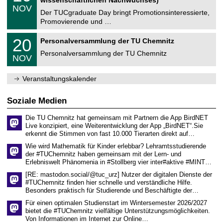
n
z
.
6
NOV
t
1
Der TUCgraduate Day bringt Promotionsinteressierte,
r
1
Promovierende und …
u
.
m
2
T
f
2
20
Personalversammlung der TU Chemnitz
0
U
ü
0
2
C
r
Personalversammlung der TU Chemnitz
.
6
NOV
h
d
1
e
e
1
m
n
.
Veranstaltungskalender
n
w
2
i
i
0
t
s
2
Soziale Medien
z
s
6
e
Die TU Chemnitz hat gemeinsam mit Partnern die App BirdNET
n
Live konzipiert, eine Weiterentwicklung der App „BirdNET“.Sie
s
erkennt die Stimmen von fast 10.000 Tierarten direkt auf…
c
h
Wie wird Mathematik für Kinder erlebbar? Lehramtsstudierende
a
der #TUChemnitz haben gemeinsam mit der Lern- und
f
Erlebniswelt Phänomenia in #Stollberg vier inter#aktive #MINT…
t
l
[RE: mastodon.social/@tuc_urz] Nutzer der digitalen Dienste der
i
#TUChemnitz finden hier schnelle und verständliche Hilfe.
c
Besonders praktisch für Studierende und Beschäftigte der…
h
e
Für einen optimalen Studienstart im Wintersemester 2026/2027
n
bietet die #TUChemnitz vielfältige Unterstützungsmöglichkeiten.
N
Von Informationen im Internet zur Online…