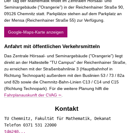
Der Tag der Mathematik findet im
Zentralen Hörsaal- und
Seminargebäude ("Orangerie")
in der Reichenhainer Straße 90,
09126 Chemnitz statt. Parkplätze stehen auf dem Parkplatz an
der Mensa (Reichenhainer Straße 55) zur Verfügung.
Google-Maps-Karte anzeigen
Anfahrt mit öffentlichen Verkehrsmitteln
Das Zentrale Hörsaal- und Seminargebäude ("Orangerie") liegt
direkt an der Haltestelle "TU Campus" der Reichenhainer Straße,
zu erreichen mit der Straßenbahnlinie 3 (Hauptbahnhof in
Richtung Technopark) außerdem mit den Buslinien 53 / 73 / 82a
und 82b sowie die Chemnitz-Bahn-Linien C13 / C14 und C15
(Richtung Technopark). Für die weitere Planung hilft die
Fahrplanauskunft der CVAG
.
Kontakt
TU Chemnitz, Fakultät für Mathematik, Dekanat
Telefon 0371 531 22000
tdm24@...