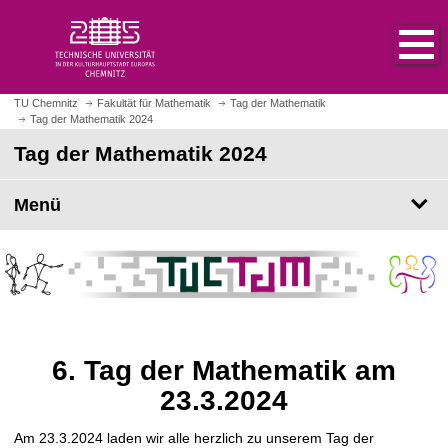
S
S
t
p
a
r
r
i
t
n
TU Chemnitz
Fakultät für Mathematik
Tag der Mathematik
s
Tag der Mathematik 2024
g
e
e
Tag der Mathematik 2024
i
z
t
u
Menü
e
m
a
H
u
a
f
u
r
p
u
t
f
i
e
6. Tag der Mathematik am
n
n
h
23.3.2024
a
l
Am 23.3.2024 laden wir alle herzlich zu unserem Tag der