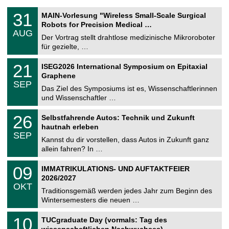
T
3
31
MAIN-Vorlesung "Wireless Small-Scale Surgical
U
1
Robots for Precision Medical …
C
.
AUG
h
0
Der Vortrag stellt drahtlose medizinische Mikroroboter
e
8
für gezielte, …
m
.
n
2
T
i
2
21
ISEG2026 International Symposium on Epitaxial
0
U
t
1
2
Graphene
C
z
.
6
SEP
h
0
Das Ziel des Symposiums ist es, Wissenschaftlerinnen
e
9
und Wissenschaftler …
m
.
n
2
T
i
2
26
Selbstfahrende Autos: Technik und Zukunft
0
U
t
6
2
hautnah erleben
C
z
.
6
SEP
h
0
Kannst du dir vorstellen, dass Autos in Zukunft ganz
e
9
allein fahren? In …
m
.
n
2
T
i
0
09
IMMATRIKULATIONS- UND AUFTAKTFEIER
0
U
t
9
2
2026/2027
C
z
.
6
OKT
h
1
Traditionsgemäß werden jedes Jahr zum Beginn des
e
0
Wintersemesters die neuen …
m
.
n
2
Z
i
1
10
TUCgraduate Day (vormals: Tag des
0
e
t
0
2
wissenschaftlichen Nachwuchses)